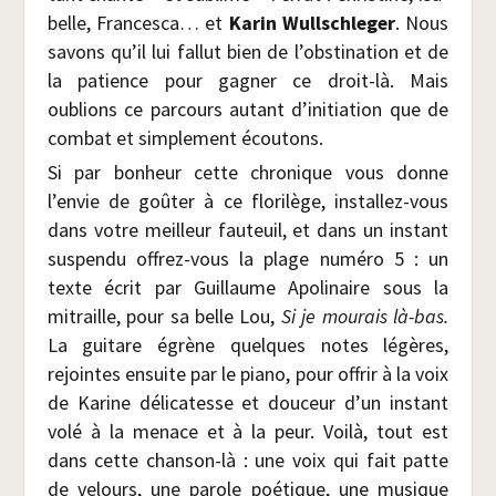
belle, Fran­ces­ca… et
Karin Wull­schle­ger
. Nous
savons qu’il lui fal­lut bien de l’obstination et de
la patience pour gagner ce droit-là. Mais
oublions ce par­cours autant d’initiation que de
com­bat et sim­ple­ment écoutons.
Si par bon­heur cette chro­nique vous donne
l’envie de goû­ter à ce flo­ri­lège, ins­tal­lez-vous
dans votre meilleur fau­teuil, et dans un ins­tant
sus­pen­du offrez-vous la plage numé­ro 5 : un
texte écrit par Guillaume Apo­li­naire sous la
mitraille, pour sa belle Lou,
Si je mou­rais là-bas.
La gui­tare égrène quelques notes légères,
rejointes ensuite par le pia­no, pour offrir à la voix
de Karine déli­ca­tesse et dou­ceur d’un ins­tant
volé à la menace et à la peur. Voi­là, tout est
dans cette chan­son-là : une voix qui fait patte
de velours, une parole poé­tique, une musique