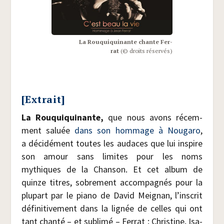
La Rou­qui­qui­nante chante Fer­
rat
(© droits réservés)
[Extrait]
La Rou­qui­qui­nante,
que nous avons récem­
ment saluée
dans son hom­mage à Nou­ga­ro
,
a déci­dé­ment toutes les audaces que lui ins­pire
son amour sans limites pour les noms
mythiques de la Chan­son. Et cet album de
quinze titres, sobre­ment accom­pa­gnés pour la
plu­part par le pia­no de David Mei­gnan, l’inscrit
défi­ni­ti­ve­ment dans la lignée de celles qui ont
tant chan­té – et subli­mé – Fer­rat : Chris­tine, Isa­