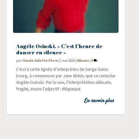
Angèle Osinski, « C’est l’heure de
danser en silence »
par
Claude Juliette Fèvre
|
1 mai 2019
|
Albums
|
0
C’est à cette lignée d’interprètes de Serge Gains­
bourg, à com­men­cer par Jane Bir­kin, que se rat­tache
Angèle Osins­ki. Par la voix, l’interprétation déli­cate,
fra­gile, osons l’adjectif : élégiaque.
En savoir plus