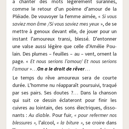
à chan­ter des mots légè­re­ment sur­an­nés,
comme le retour d’un poème d’amour de la
Pléiade. De vou­voyer la femme aimée, «
Si vous
saviez mon âme /​Si vous saviez mes yeux
», de se
mettre à genoux devant elle, de jouer pour un
ins­tant l’amoureux tran­si, bles­sé. D’entonner
une valse aus­si légère que celle d’A­mé­lie Pou­
lain. Des plumes – feuilles – au – vent, ornent la
page. «
Et nous serions l’amour/ Et nous serions
l’amour
»…
On a le droit de rêver
…
Le temps du rêve amou­reux sera de courte
durée. L’homme nu réap­pa­raît pour­sui­vi, tra­qué
par ses pairs. Ses doutes ?… Dans la chan­son
qui suit ce des­sin écla­te­ront pour finir les
cuivres au loin­tain, des sons élec­triques, dis­so­
nants :
Au diable
. Pour fuir
, « pour refer­mer nos
bles­sures »,
l’alcool,
« la biture »
, se croire dans