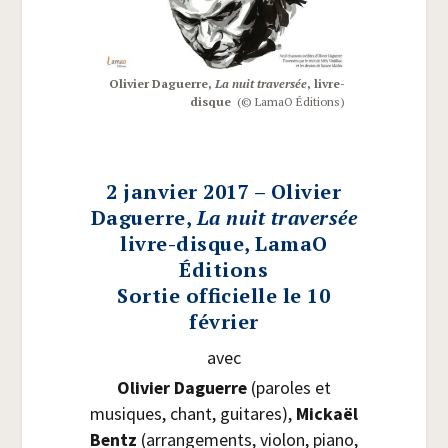
Oli­vier Daguerre,
La nuit tra­ver­sée
, livre-
disque
(© LamaO Éditions)
2 janvier 2017 – Olivier
Daguerre,
La nuit traversée
livre-disque, LamaO
Éditions
Sortie officielle le 10
février
avec
Oli­vier Daguerre
(paroles et
musiques, chant, gui­tares),
Mickaël
Bentz
(arran­ge­ments, vio­lon, pia­no,