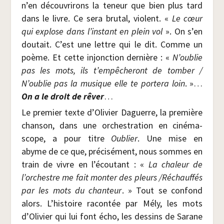
n’en décou­vri­rons la teneur que bien plus tard
dans le livre. Ce sera bru­tal, violent. «
Le cœur
qui explose dans l’instant en plein vol
». On s’en
dou­tait. C’est une lettre qui le dit. Comme un
poème. Et cette injonc­tion der­nière : «
N’oublie
pas les mots, ils t’empêcheront de tom­ber /​
N’oublie pas la musique elle te por­te­ra loin
. »…
On a le droit de rêver
…
Le pre­mier texte d’Olivier Daguerre, la pre­mière
chan­son, dans une orches­tra­tion en ciné­ma­
scope, a pour titre
Oublier
. Une mise en
abyme de ce que, pré­ci­sé­ment, nous sommes en
train de vivre en l’écoutant : «
La cha­leur de
l’orchestre me fait mon­ter des pleurs /​Réchauf­fés
par les mots du chan­teur
. » Tout se confond
alors. L’histoire racon­tée par Mély, les mots
d’Olivier qui lui font écho, les des­sins de Sarane