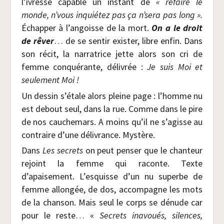
l’ivresse capable un ins­tant de
« refaire le
monde, n’vous inquié­tez pas ça n’sera pas long ».
Échap­per à l’angoisse de la mort.
On a le droit
de rêver
… de se sen­tir exis­ter, libre enfin. Dans
son récit, la nar­ra­trice jette alors son cri de
femme conqué­rante, déli­vrée :
Je suis Moi et
seule­ment Moi !
Un des­sin s’étale alors pleine page : l’homme nu
est debout seul, dans la rue. Comme dans le pire
de nos cau­che­mars. A moins qu’il ne s’agisse au
contraire d’une déli­vrance. Mystère.
Dans
Les secrets
on peut pen­ser que le chan­teur
rejoint la femme qui raconte. Texte
d’apaisement. L’esquisse d’un nu superbe de
femme allon­gée, de dos, accom­pagne les mots
de la chan­son. Mais seul le corps se dénude car
pour le reste… «
Secrets inavoués, silences,