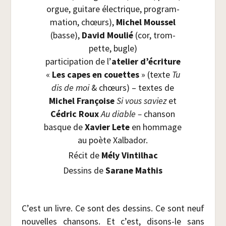
orgue, gui­tare élec­trique, pro­gram­
ma­tion, chœurs),
Michel Mous­sel
(basse),
David Mou­lié
(cor, trom­
pette, bugle)
par­ti­ci­pa­tion de l’
ate­lier d’écriture
«
Les capes en couettes
» (texte
Tu
dis de moi
& chœurs) – textes de
Michel Fran­çoise
Si vous saviez
et
Cédric Roux
Au diable –
chan­son
basque de
Xavier Lete
en hom­mage
au poète Xalbador.
Récit de
Mély Vin­til­hac
Des­sins de
Sarane Mathis
C’est un livre. Ce sont des des­sins. Ce sont neuf
nou­velles chan­sons. Et c’est, disons-le sans