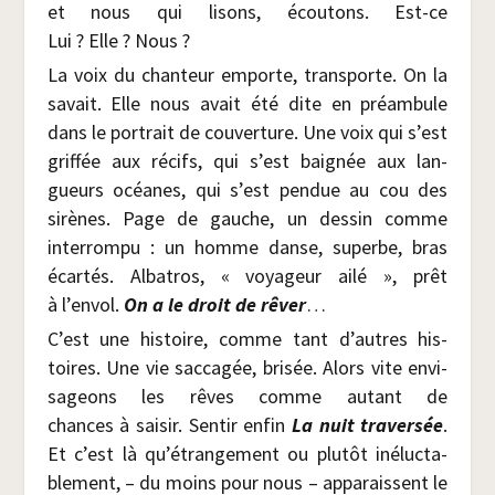
et nous qui lisons, écou­tons. Est-ce
Lui ? Elle ? Nous ?
La voix du chan­teur emporte, trans­porte. On la
savait. Elle nous avait été dite en pré­am­bule
dans le por­trait de cou­ver­ture. Une voix qui s’est
grif­fée aux récifs, qui s’est bai­gnée aux lan­
gueurs océanes, qui s’est pen­due au cou des
sirènes. Page de gauche, un des­sin comme
inter­rom­pu : un homme danse, superbe, bras
écar­tés. Alba­tros, « voya­geur ailé », prêt
à l’envol.
On a le droit de rêver
…
C’est une his­toire, comme tant d’autres his­
toires. Une vie sac­ca­gée, bri­sée. Alors vite envi­
sa­geons les rêves comme autant de
chances à sai­sir. Sen­tir enfin
La nuit tra­ver­sée
.
Et c’est là qu’étrangement ou plu­tôt iné­luc­ta­
ble­ment, – du moins pour nous – appa­raissent le