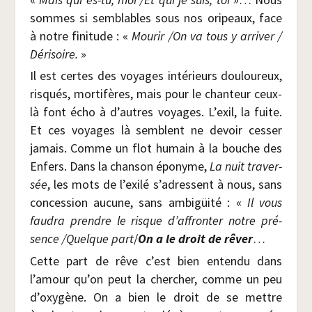
sommes si sem­blables sous nos ori­peaux, face
à notre fini­tude : «
Mou­rir /​On va tous y arri­ver /​
Déri­soire.
»
Il est certes des voyages inté­rieurs dou­lou­reux,
ris­qués, mor­ti­fères, mais pour le chan­teur ceux-
là font écho à d’autres voyages. L’exil, la fuite.
Et ces voyages là semblent ne devoir ces­ser
jamais. Comme un flot humain à la bouche des
Enfers. Dans la chan­son épo­nyme,
La nuit tra­ver­
sée
, les mots de l’exilé s’adressent à nous, sans
conces­sion aucune, sans ambigüi­té : «
Il vous
fau­dra prendre le risque d’affronter notre pré­
sence /​Quelque part
/​
On a le droit de rêver
…
Cette part de rêve c’est bien enten­du dans
l’amour qu’on peut la cher­cher, comme un peu
d’oxygène. On a bien le droit de se mettre