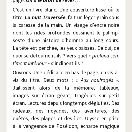
page.
On a le droit de rêver
…
C’est un livre blanc. Une cou­ver­ture lisse où le
titre,
La nuit Tra­ver­sée
, fait un léger grain sous
la caresse de la main. Un visage d’encre noire
dont les rides pro­fondes des­sinent le palimp­
seste d’une his­toire d’homme au long cours.
La tête est pen­chée, les yeux bais­sés. De qui, de
quoi se détournent-ils ? Vers quel «
pro­fond sen­
ti­ment inté­rieur
» s’inclinent-ils ?
Ouvrons. Une dédi­cace en bas de page, en vis-à-
vis du titre. Deux mots : «
Aux nau­fra­gés
».
Jaillissent alors de la mémoire, tableaux,
images sur écran géant, tra­gé­dies sur petit
écran. Lec­tures depuis long­temps déglu­ties. Des
radeaux, des noyades, des aven­tures, des
quêtes, des plages et des îles. Ulysse en prise
à la ven­geance de Poséi­don, écharpe magique