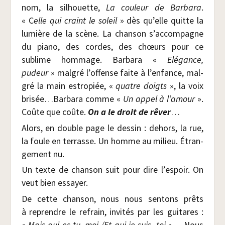
nom, la sil­houette,
La cou­leur de Bar­ba­ra
.
« C
elle qui craint le soleil
» dès qu’elle quitte la
lumière de la scène. La chan­son s’accompagne
du pia­no, des cordes, des chœurs pour ce
sublime hom­mage. Bar­ba­ra «
Elé­gance,
pudeur
» mal­gré l’offense faite à l’enfance, mal­
gré la main estro­piée, «
quatre doigts
», la voix
brisée…Barbara comme «
Un
appel à l’amour
».
Coûte que coûte.
On a le droit de rêver
…
Alors, en double page le des­sin : dehors, la rue,
la foule en ter­rasse. Un homme au milieu. Étran­
ge­ment nu.
Un texte de chan­son suit pour dire l’espoir. On
veut bien essayer.
De cette chan­son, nous nous sen­tons prêts
à reprendre le refrain, invi­tés par les gui­tares :
«
Mais qui es-tu, moi /​Et qui je suis, toi
»… Nous