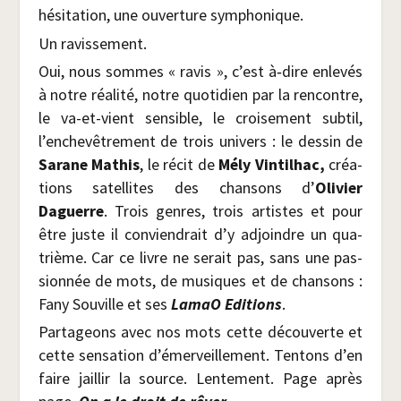
hési­ta­tion, une ouver­ture symphonique.
Un ravis­se­ment.
Oui, nous sommes « ravis », c’est à‑dire enle­vés
à notre réa­li­té, notre quo­ti­dien par la ren­contre,
le va-et-vient sen­sible, le croi­se­ment sub­til,
l’enchevêtrement de trois uni­vers : le des­sin de
Sarane Mathis
, le récit de
Mély Vin­til­hac,
créa­
tions satel­lites des chan­sons d’
Oli­vier
Daguerre
. Trois genres, trois artistes et pour
être juste il convien­drait d’y adjoindre un qua­
trième. Car ce livre ne serait pas, sans une pas­
sion­née de mots, de musiques et de chan­sons :
Fany Sou­ville et ses
LamaO Edi­tions
.
Par­ta­geons avec nos mots cette décou­verte et
cette sen­sa­tion d’émerveillement. Ten­tons d’en
faire jaillir la source. Len­te­ment. Page après