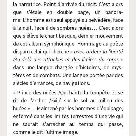
la nar­ra­trice. Point d’arrivée du récit. C’est alors
que s’étale en double page, un pano­ra­
ma. L’homme est seul appuyé au bel­vé­dère, face
à la nuit, face à de sombres nuées… C’est alors
que s’élève le chant basque, der­nier mou­ve­ment
de cet album sym­pho­nique. Hom­mage au poète
dis­pa­ru celui qui cherche «
avec ardeur la liber­té
/​Au-delà des attaches et des limites du corps
»
dans une langue char­gée d’histoires, de mys­
tères et de com­bats. Une langue por­tée par des
siècles d’errances, de navigations.
« Prince des nuées /​Qui hante la tem­pête et se
rit de l’ar­cher /​Exi­lé sur le sol au milieu des
huées »… Mal­me­né par les hommes d’équipage,
enfer­mé dans les limites ter­restres d’une vie qui
ne sau­rait s’arracher au temps qui passe,
comme le dit l’ultime image.