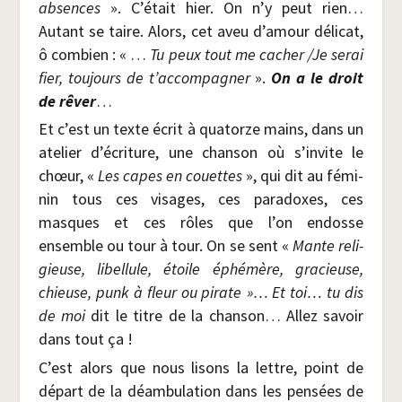
absences
». C’était hier. On n’y peut rien…
Autant se taire. Alors, cet aveu d’amour déli­cat,
ô com­bien : « …
Tu peux tout me cacher /​Je serai
fier, tou­jours de t’accompagner
».
On a le droit
de rêver
…
Et c’est un texte écrit à qua­torze mains, dans un
ate­lier d’écriture, une chan­son où s’invite le
chœur, «
Les capes en couettes
», qui dit au fémi­
nin tous ces visages, ces para­doxes, ces
masques et ces rôles que l’on endosse
ensemble ou tour à tour. On se sent «
Mante reli­
gieuse, libel­lule, étoile éphé­mère, gra­cieuse,
chieuse, punk à fleur ou pirate
»… Et toi… tu dis
de moi
dit le titre de la chan­son… Allez savoir
dans tout ça !
C’est alors que nous lisons la lettre, point de
départ de la déam­bu­la­tion dans les pen­sées de