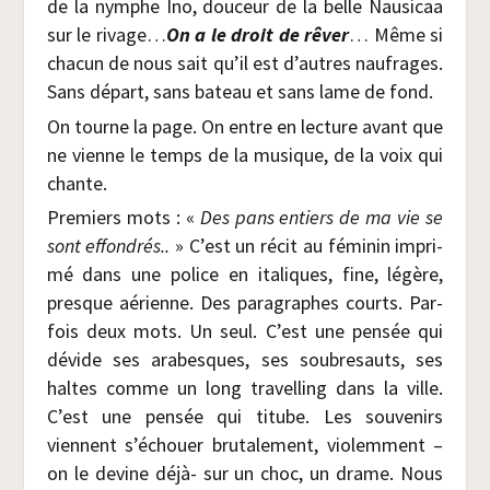
de la nymphe Ino, dou­ceur de la belle Nau­si­caa
sur le rivage…
On a le droit de rêver
… Même si
cha­cun de nous sait qu’il est d’autres nau­frages.
Sans départ, sans bateau et sans lame de fond.
On tourne la page. On entre en lec­ture avant que
ne vienne le temps de la musique, de la voix qui
chante.
Pre­miers mots : «
Des pans entiers de ma vie se
sont effon­drés..
» C’est un récit au fémi­nin impri­
mé dans une police en ita­liques, fine, légère,
presque aérienne. Des para­graphes courts. Par­
fois deux mots. Un seul. C’est une pen­sée qui
dévide ses ara­besques, ses sou­bre­sauts, ses
haltes comme un long tra­vel­ling dans la ville.
C’est une pen­sée qui titube. Les sou­ve­nirs
viennent s’échouer bru­ta­le­ment, vio­lem­ment –
on le devine déjà- sur un choc, un drame. Nous