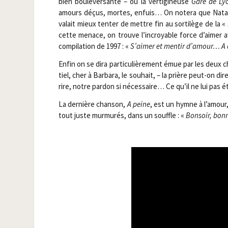
bien bou­le­ver­sante – ou la ver­ti­gi­neuse
Gare de Ly
amours déçus, mortes, enfuis… On note­ra que Nata­
valait mieux ten­ter de mettre fin au sor­ti­lège de la «
cette menace, on trouve l’incroyable force d’aimer av
com­pi­la­tion de 1997 : «
S’aimer et men­tir d’amour… A 
Enfin on se dira par­ti­cu­liè­re­ment émue par les deux c
tiel, cher à Bar­ba­ra, le sou­hait, – la prière peut-on 
rire, notre par­don si néces­saire… Ce qu’il ne lui pas 
La der­nière chan­son,
A peine
, est un hymne à l’amour, 
tout juste mur­mu­rés, dans un souffle : «
Bon­soir, bo