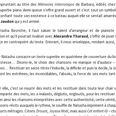
prun­tant au titre des
Mémoires inter­rom­pus
de Bar­ba­ra, édi­tés chez
n superbe pia­no demi-queue s’offre grand ouvert et c’est tout un sym­bo
confiant toute son exis­tence à ce bateau auquel elle se sen­tait amar­ré
 Jau­don
qui y est arrimé.
sha Bez­riche, il faut saluer le talent d’arrangeur et de pia­niste 
n et qu’il pour­rait riva­li­ser avec
Alexandre Tha­raud
, s’offrir de jouer
e en contre­point du texte. Enivrant, il nous enve­loppe, ren­dant aus­si,
e Nata­sha consacre un texte superbe en qua­trième de cou­ver­ture du liv
c jus­tesse… Disons-le, le choix des chan­sons ne manque ni d’audace –
es­ti­tuer en seize titres l’indocile, la dif­fi­cile et puis la docile, la si 
ont les extrêmes, les incon­ci­liables, l’absolu, la force de ses mots tant
elle, c’est se nour­rir des mots et les res­ti­tuer dans toute leur chair 
mpa­rée des mots, les a malaxés, déglu­tis, englou­tis, pour les res­ti­tuer
er ain­si les chan­sons inter­pré­tées avec cette authen­ti­ci­té, cette véri­té
han­sons-récits aux­quels le rythme, le souffle de Nata­sha impriment à ch
 courts métrages. Citons
Drouot,
Joyeux Noël
, mais aus­si
Cet enfant-là
– ch