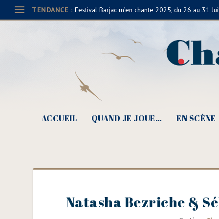
TENDANCE :
Festival Barjac m’en chante 2025, du 26 au 31 Jui
ACCUEIL
QUAND JE JOUE…
EN SCÈNE
Natasha Bezriche & Séb