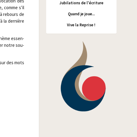
évocation des
Jubilations de l'écriture
me, comme s’il
Quand je joue...
à rebours de
 la der­nière
Vive la Reprise !
hème essen­
der notre sou­
i sur des mots