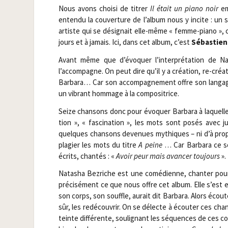
Nous avons choi­si de titrer
Il était un pia­no noir
em
enten­du la cou­ver­ture de l’album nous y incite : u
artiste qui se dési­gnait elle-même « femme-pia­no », 
jours et à jamais. Ici, dans cet album, c’est
Sébas­tien
Avant même que d’évoquer l’interprétation de Nata­
l’accompagne. On peut dire qu’il y a créa­tion, re-créa­tio
Bar­ba­ra… Car son accom­pa­gne­ment offre son lan­gag
un vibrant hom­mage à la compositrice.
Seize chan­sons donc pour évo­quer Bar­ba­ra à laquell
tion », « fas­ci­na­tion », les mots sont posés ave
quelques chan­sons deve­nues mythiques – ni d’à pro­pos… R
pla­gier les mots du titre
A peine
… Car Bar­ba­ra ce s
écrits, chan­tés : «
Avoir peur mais avan­cer tou­jours
».
Nata­sha Bez­riche est une comé­dienne, chan­ter pour 
pré­ci­sé­ment ce que nous offre cet album. Elle s’est e
son corps, son souffle, aurait dit Bar­ba­ra. Alors écou­t
sûr, les redé­cou­vrir. On se délecte à écou­ter ces c
teinte dif­fé­rente, sou­li­gnant les séquences de ces