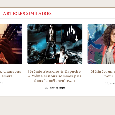
ARTICLES SIMILAIRES
, chansons
Jérémie Bossone & Kapuche,
Mélinée, un 
s amers
« Même si nous sommes pris
pour 
dans la mélancolie… »
015
13 janv
30 janvier 2019