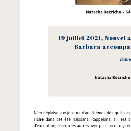
Nata­sha Bez­riche – S
19 juillet 2021, Nou­vel
Bar­ba­ra accom­pa
Dame
Nata­sha Bez­riche
N’en déplaise aux jeteurs d’anathèmes dès qu’il s’ag
riche
dans cet été nais­sant. Rap­pe­lons, s’il est 
d’exception, chan­ta les autres avec pas­sion et n’y ren