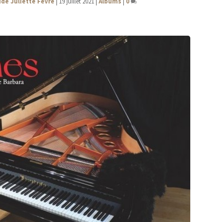
de Juliette Fèvre
|
19 juillet 2021
|
Albums
|
0