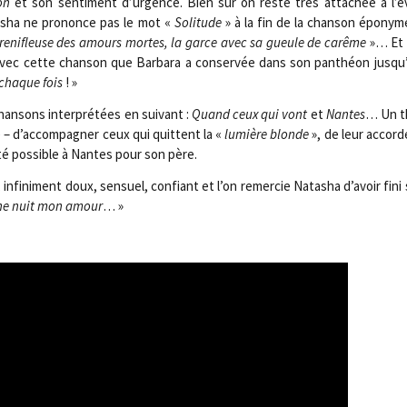
on
et son sen­ti­ment d’urgence. Bien sûr on reste très atta­chée à l’
sha ne pro­nonce pas le mot «
Soli­tude
» à la fin de la chan­son épo­ny
reni­fleuse des amours mortes, la garce avec sa gueule de carême
»… Et 
ec cette chan­son que Bar­ba­ra a conser­vée dans son pan­théon jusqu’à
chaque fois
! »
han­sons inter­pré­tées en sui­vant :
Quand ceux qui vont
et
Nantes
… Un t
dire – d’accompagner ceux qui quittent la «
lumière blonde
», de leur accor­
été pos­sible à Nantes pour son père.
infi­ni­ment doux, sen­suel, confiant et l’on remer­cie Nata­sha d’avoir fin
nne nuit mon amour
… »