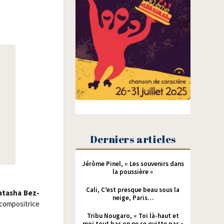
Derniers articles
Jérôme Pinel, « Les souvenirs dans
la poussière »
Cali, C’est presque beau sous la
ata­sha Bez­
neige, Paris…
m­po­si­trice
Tribu Nougaro, « Toi là-haut et
moi tout bas on ne se quitte pas »