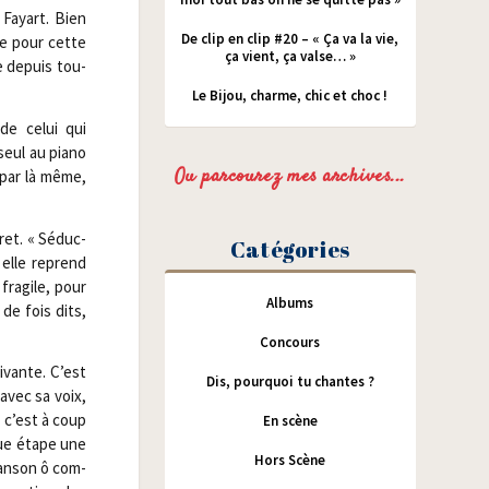
 Fayart. Bien
De clip en clip #20 – « Ça va la vie,
le pour cette
ça vient, ça valse… »
e depuis tou­
Le Bijou, charme, chic et choc !
de celui qui
 seul au pia­no
Ou parcourez mes archives...
 par là même,
ret. « Séduc­
Catégories
 elle reprend
fra­gile, pour
Albums
 de fois dits,
Concours
vivante. C’est
Dis, pourquoi tu chantes ?
 avec sa voix,
, c’est à coup
En scène
aque étape une
Hors Scène
an­son ô com­