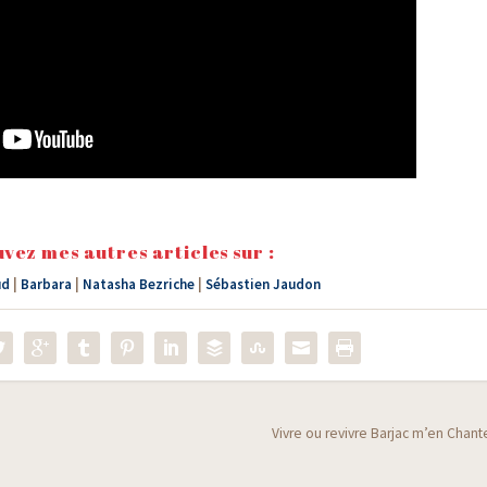
vez mes autres articles sur :
ud
|
Barbara
|
Natasha Bezriche
|
Sébastien Jaudon
Vivre ou revivre Barjac m’en Chant