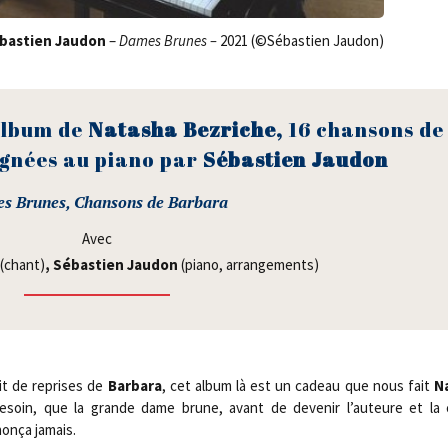
ébas­tien Jau­don
–
Dames Brunes –
2021 (©Sébas­tien Jaudon)
 album de
Nata­sha Bez­riche,
16 chan­sons de
­gnées au pia­no par
Sébas­tien Jaudon
s Brunes, Chan­sons de Barbara
Avec
(chant)
, Sébas­tien Jau­don
(pia­no, arrangements)
it de reprises de
Bar­ba­ra
, cet album là est un cadeau que nous fait
N
besoin, que la grande dame brune, avant de deve­nir l’auteure et la co
on­ça jamais.