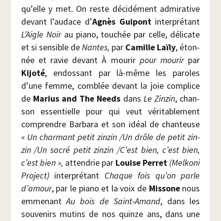
qu’elle y met. On reste déci­dé­ment admi­ra­tive
devant l’audace d’
Agnès Gui­pont
inter­pré­tant
L’Aigle Noir
au pia­no, tou­chée par celle, déli­cate
et si sen­sible de
Nantes,
par
Camille Laï­ly
, éton­
née et ravie devant À mou­rir
pour mou­rir
par
Kijo­té
, endos­sant par là-même les paroles
d’une femme, com­blée devant la joie com­plice
de
Marius and The Needs
dans
Le Zin­zin
, chan­
son essen­tielle pour qui veut véri­ta­ble­ment
com­prendre Bar­ba­ra et son idéal de chan­teuse
«
Un char­mant petit zin­zin /​Un drôle de petit zin­
zin /​Un sacré petit zin­zin /​C’est bien, c’est bien,
c’est bien »,
atten­drie par
Louise Per­ret
(Mel­ko­ni
Pro­ject)
inter­pré­tant
Chaque fois qu’on parle
d’amour
, par le pia­no et la voix de
Mis­sone
nous
emme­nant
Au bois de Saint-Amand
, dans les
sou­ve­nirs mutins de nos quinze ans, dans une