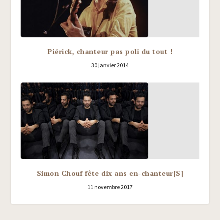
Piérick, chanteur pas poli du tout !
30 janvier 2014
Simon Chouf fête dix ans en-chanteur[S]
11 novembre 2017