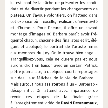
lui est confiée la tâche de pré­sen­ter les can­di­
dats et de diver­tir pen­dant les chan­ge­ments de
pla­teau. On l’avoue volon­tiers, on l’attend dans
cet exer­cice où il excelle, riva­li­sant d’inventivité
et d’humour. Pour l’heure, il offre un savant
mon­tage d’images où Bar­ba­ra paraît avoir fré­
quen­té cha­cun, cha­cune des fina­listes et lit, élé­
gant et appli­qué, le por­trait de l’artiste remis
aux membres du jury. On le trouve bien sage…
Tran­quilli­sez-vous, cela ne dure­ra pas et nous
aurons droit en liai­son avec un cer­tain Patrick,
piètre jour­na­liste, à quelques courts repor­tages
sur des lieux fétiches de la vie de Bar­ba­ra…
Mais sur­tout nous assis­te­rons à un « Bar­ba­rap »
déso­pi­lant… On attend avec impa­tience de
revoir ces étapes de la finale grâce
à l’enregistrement vidéo de
David Des­reu­maux
,