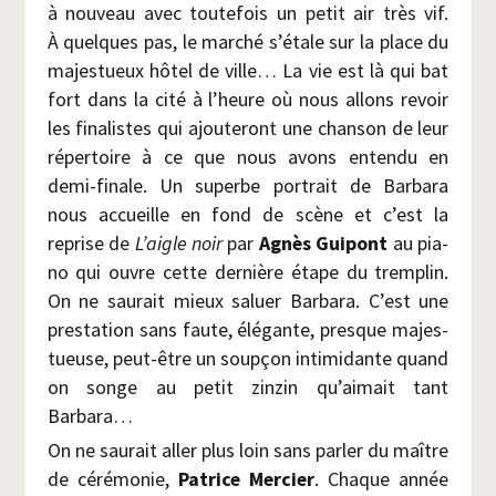
à nou­veau avec tou­te­fois un petit air très vif.
À quelques pas, le mar­ché s’étale sur la place du
majes­tueux hôtel de ville… La vie est là qui bat
fort dans la cité à l’heure où nous allons revoir
les fina­listes qui ajou­te­ront une chan­son de leur
réper­toire à ce que nous avons enten­du en
demi-finale. Un superbe por­trait de Bar­ba­ra
nous accueille en fond de scène et c’est la
reprise de
L’aigle noir
par
Agnès Gui­pont
au pia­
no qui ouvre cette der­nière étape du trem­plin.
On ne sau­rait mieux saluer Bar­ba­ra. C’est une
pres­ta­tion sans faute, élé­gante, presque majes­
tueuse, peut-être un soup­çon inti­mi­dante quand
on songe au petit zin­zin qu’aimait tant
Barbara…
On ne sau­rait aller plus loin sans par­ler du maître
de céré­mo­nie,
Patrice Mer­cier
. Chaque année