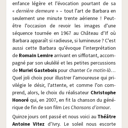
enfance légère et l’évocation pour­tant de sa
«
der­nière demeure
» – tout l’art de Bar­ba­ra en
seule­ment une minute trente aérienne ! Peut-
être l’occasion de revoir les images d’une
séquence tour­née en 1967 au Châ­teau d’If où
Bar­ba­ra appa­raît si radieuse, si lumi­neuse ? C’est
aus­si cette Bar­ba­ra qu’évoque l’interprétation
de
Romain Lemire
arri­vant en sif­flo­tant, accom­
pa­gné par son uku­lé­lé et les petites per­cus­sions
de
Muriel Gas­te­bois
pour chan­ter
Ce matin-là…
Quel joli choix pour illus­trer l’amoureuse qui pri­
vi­lé­gie le désir, l’attente, et comme l’on com­
prend, alors, le choix du réa­li­sa­teur
Chris­tophe
Hono­ré
qui, en 2007, en fit la chan­son du géné­
rique de fin de son film
Les Chan­sons d’amour
.
Quinze jours ont pas­sé et nous voi­ci au
Théâtre
Antoine Vitez
d’Ivry. Le soleil nous escorte