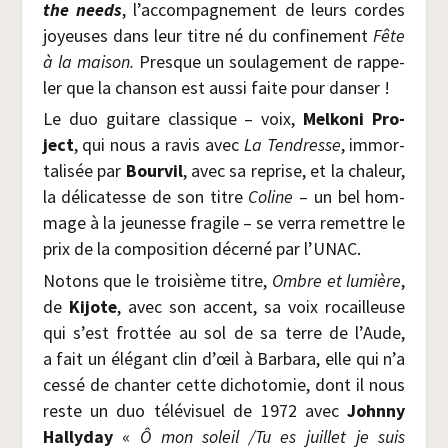
the needs
, l’accompagnement de leurs cordes
joyeuses dans leur titre né du confi­ne­ment
Fête
à la mai­son.
Presque un sou­la­ge­ment de rap­pe­
ler que la chan­son est aus­si faite pour danser !
Le duo gui­tare clas­sique – voix,
Mel­ko­ni Pro­
ject
, qui nous a ravis avec
La Ten­dresse
, immor­
ta­li­sée par
Bour­vil
, avec sa reprise, et la cha­leur,
la déli­ca­tesse de son titre
Coline
– un bel hom­
mage à la jeu­nesse fra­gile – se ver­ra remettre le
prix de la com­po­si­tion décer­né par l’UNAC.
Notons que le troi­sième titre,
Ombre et lumière
,
de
Kijote
, avec son accent, sa voix rocailleuse
qui s’est frot­tée au sol de sa terre de l’Aude,
a fait un élé­gant clin d’œil à Bar­ba­ra, elle qui n’a
ces­sé de chan­ter cette dicho­to­mie, dont il nous
reste un duo télé­vi­suel de 1972 avec
John­ny
Hal­ly­day
«
Ô mon soleil /​Tu es juillet je suis