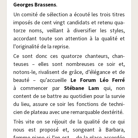
Georges Bras­sens
.
Un comi­té de sélec­tion a écou­té les trois titres
impo­sés de cent vingt can­di­dats et rete­nu qua­
torze noms, veillant à diver­si­fier les styles,
accor­dant toute son atten­tion à la qua­li­té et
l’originalité de la reprise.
Ce sont donc ces qua­torze chan­teurs, chan­
teuses – elles sont nom­breuses ce soir et,
notons-le, riva­lisent de grâce, d’élégance et de
beau­té – qu’accueille
Le Forum Léo Fer­ré
à com­men­cer par
Sté­bane Lam
qui, non
content de se battre au quo­ti­dien pour la sur­vie
du lieu, assure ce soir les fonc­tions de tech­ni­
cien de pla­teau avec une remar­quable dextérité.
Très vite on se réjouit de la qua­li­té de ce qui
nous est pro­po­sé et, son­geant à Bar­ba­ra,
femme-pia­no si l’en est – de la place accor­dée