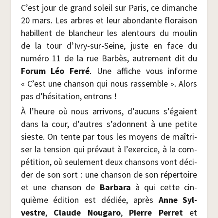
C’est jour de grand soleil sur Paris, ce dimanche
20 mars. Les arbres et leur abon­dante flo­rai­son
habillent de blan­cheur les alen­tours du mou­lin
de la tour d’Ivry-sur-Seine, juste en face du
numé­ro 11 de la rue Bar­bès, autre­ment dit du
Forum Léo Fer­ré
. Une affiche vous informe
« C’est une chan­son qui nous ras­semble ». Alors
pas d’hésitation, entrons !
À l’heure où nous arri­vons, d’aucuns s’égaient
dans la cour, d’autres s’adonnent à une petite
sieste. On tente par tous les moyens de maî­tri­
ser la ten­sion qui pré­vaut à l’exercice, à la com­
pé­ti­tion, où seule­ment deux chan­sons vont déci­
der de son sort : une chan­son de son réper­toire
et une chan­son de
Bar­ba­ra
à qui cette cin­
quième édi­tion est dédiée, après
Anne
Syl­
vestre
,
Claude Nou­ga­ro
,
Pierre Per­ret
et