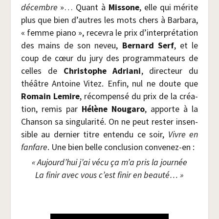
décembre
»… Quant à
Mis­sone
, elle qui mérite
plus que bien d’autres les mots chers à Bar­ba­ra,
« femme pia­no », rece­vra le prix d’interprétation
des mains de son neveu,
Ber­nard Serf
, et le
coup de cœur du jury des pro­gram­ma­teurs de
celles de
Chris­tophe Adria­ni
, direc­teur du
théâtre Antoine Vitez. Enfin, nul ne doute que
Romain Lemire
, récom­pen­sé du prix de la créa­
tion, remis par
Hélène Nou­ga­ro
, apporte à la
Chan­son sa sin­gu­la­ri­té. On ne peut res­ter insen­
sible au der­nier titre enten­du ce soir,
Vivre en
fan­fare
. Une bien belle conclu­sion convenez-en :
« Aujourd’hui j’ai vécu ça m’a pris la jour­née
La finir avec vous c’est finir en beauté… »