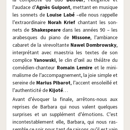
l’audace d’
Agnès
Gui­pont
, met­tant en musique
les son­nets de
Louise Labé
–elle nous rap­pelle
l’extraordinaire
Norah Krief
chan­tant les son­
nets de
Sha­kes­peare
dans les années 90 – les
ara­besques du pia­no de
Mis­sone
, l’ambiance
caba­ret de la vire­vol­tante
Nawel Dom­brows­ky
,
inter­pré­tant avec maes­tria les textes de son
com­plice
Yanows­ki
, le clin d’œil au théâtre du
comé­dien-chan­teur
Romain Lemire
et le mini­
ma­lisme de l’accompagnement, la joie simple et
sereine de
Marius Piba­rot
, l’accent enso­leillé et
l’authenticité de
Kijo­té
…
Avant d’évoquer la finale, arrê­tons-nous aux
reprises de Bar­ba­ra qui nous valent quelques
sur­prises et un sup­plé­ment d’émotions. C’est
incon­tes­ta­ble­ment elle, Bar­ba­ra, qui nous ras­
semble ce soir pour tant de rai­sons qu’il est vain