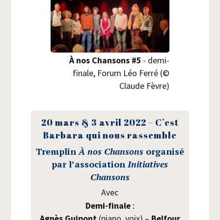
À nos Chan­sons #5
- demi-
finale, Forum Léo Fer­ré (©
Claude Fèvre)
20 mars & 3 avril 2022 – C’est
Bar­ba­ra qui nous rassemble
Trem­plin
À nos Chan­sons
orga­ni­sé
par l’association
Ini­tia­tives
Chansons
Avec
Demi-finale
:
Agnès Gui­pont
(pia­no, voix) –
Bel­four