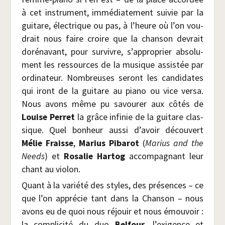
à cet ins­tru­ment, immé­dia­te­ment sui­vie par la
gui­tare, élec­trique ou pas, à l’heure où l’on vou­
drait nous faire croire que la chan­son devrait
doré­na­vant, pour sur­vivre, s’approprier abso­lu­
ment les res­sources de la musique assis­tée par
ordi­na­teur. Nom­breuses seront les can­di­dates
qui iront de la gui­tare au pia­no ou vice ver­sa.
Nous avons même pu savou­rer aux côtés de
Louise Per­ret
la grâce infi­nie de la gui­tare clas­
sique. Quel bon­heur aus­si d’avoir décou­vert
Mélie Fraisse
,
Marius Piba­rot
(
Marius and the
Needs
) et
Rosa­lie Har­tog
accom­pa­gnant leur
chant au violon.
Quant à la varié­té des styles, des pré­sences – ce
que l’on appré­cie tant dans la Chan­son – nous
avons eu de quoi nous réjouir et nous émou­voir :
la com­pli­ci­té du duo
Bel­four
, l’exigence et