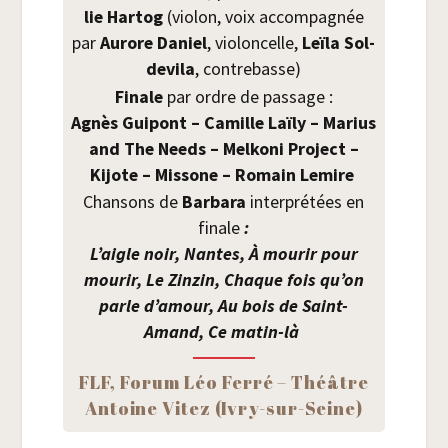
lie Har­tog
(vio­lon, voix accom­pa­gnée
par
Aurore Daniel
, vio­lon­celle,
Leï­la Sol­
de­vi­la
, contre­basse)
Finale
par ordre de pas­sage :
Agnès Gui­pont – Camille Laï­ly – Marius
and The Needs – Mel­ko­ni Pro­ject –
Kijote – Mis­sone – Romain Lemire
Chan­sons de
Bar­ba­ra
inter­pré­tées en
finale
:
L’aigle noir, Nantes, À mou­rir pour
mou­rir, Le Zin­zin, Chaque fois qu’on
parle d’amour, Au bois de Saint-
Amand, Ce matin-là
FLF, Forum Léo Fer­ré – Théâtre
Antoine Vitez (Ivry-sur-Seine)