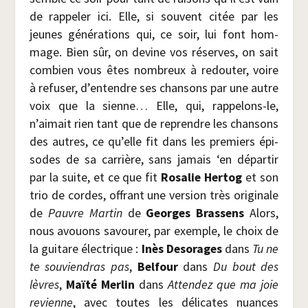
de rap­pe­ler ici. Elle, si sou­vent citée par les
jeunes géné­ra­tions qui, ce soir, lui font hom­
mage. Bien sûr, on devine vos réserves, on sait
com­bien vous êtes nom­breux à redou­ter, voire
à refu­ser, d’entendre ses chan­sons par une autre
voix que la sienne… Elle, qui, rap­pe­lons-le,
n’aimait rien tant que de reprendre les chan­sons
des autres, ce qu’elle fit dans les pre­miers épi­
sodes de sa car­rière, sans jamais ‘en dépar­tir
par la suite, et ce que fit
Rosa­lie Her­tog
et son
trio de cordes, offrant une ver­sion très ori­gi­nale
de
Pauvre Mar­tin
de
Georges Bras­sens
Alors,
nous avouons savou­rer, par exemple, le choix de
la gui­tare élec­trique :
Inès Deso­rages
dans
Tu ne
te sou­vien­dras pas
,
Bel­four
dans
Du bout des
lèvres
,
Maï­té Mer­lin
dans
Atten­dez que ma joie
revienne
, avec toutes les déli­cates nuances