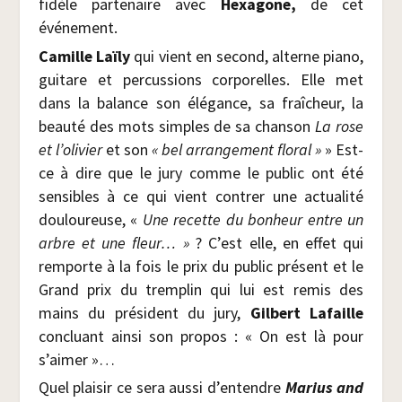
fidèle par­te­naire avec
Hexa­gone,
de cet
événement.
Camille Laï­ly
qui vient en second, alterne pia­no,
gui­tare et per­cus­sions cor­po­relles. Elle met
dans la balance son élé­gance, sa fraî­cheur, la
beau­té des mots simples de sa chan­son
La rose
et l’olivier
et son
« bel arran­ge­ment flo­ral »
» Est-
ce à dire que le jury comme le public ont été
sen­sibles à ce qui vient contrer une actua­li­té
dou­lou­reuse, «
Une recette du bon­heur entre un
arbre et une fleur… »
? C’est elle, en effet qui
rem­porte à la fois le prix du public pré­sent et le
Grand prix du trem­plin qui lui est remis des
mains du pré­sident du jury,
Gil­bert Lafaille
concluant ain­si son pro­pos : « On est là pour
s’aimer »…
Quel plai­sir ce sera aus­si d’entendre
Marius and