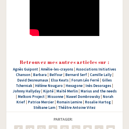
Retrouvez mes autres articles sur :
Agnès Guipont
|
Amélie-les-crayons
|
Associations Initiatives
Chanson
|
Barbara
|
Belfour
|
Bernard Serf
|
Camille Laïly
|
David Desreumaux
|
Elsa Keats
|
Forum Léo Ferré
|
Gilles
Tcherniak
|
Hélène Nougaro
|
Hexagone
|
Inès Desorages
|
Johnny Hallyday
|
Kijoté
|
Maïté Merlin
|
Marius and the needs
|
Melkoni Project
|
Missonne
|
Nawel Dombrowsky
|
Norah
Krief
|
Patrice Mercier
|
Romain Lemire
|
Rosalie Hartog
|
Stébane Lam
|
Théâtre Antoine Vitez
PARTAGER: