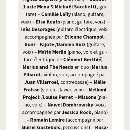
(
Lucie Mena
&
Michaël Sac­chet­ti,
gui­
tare) –
Camille Laï­ly
(pia­no, gui­tare,
voix) –
Elsa Keats
(pia­no, gui­tare, voix) –
Inès Deso­rages
(gui­tare élec­trique, voix,
accom­pa­gnée par
Etienne Cham­pol­
lion
) –
Kijote /​Damien Ruiz
(gui­tare,
voix) –
Maï­té Mer­lin
(pia­no, voix et gui­
tare élec­trique de
Clé­ment Ber­thié
) –
Marius and The Needs
en duo
(
Marius
Piba­rot,
vio­lon, voix, accom­pa­gné par
Juan Vil­lar­roel
, contre­basse) –
Mélie
Fraisse
(vio­lon, cla­vier, voix) –
Mel­ko­ni
Pro­ject
/​
Louise Per­ret
–
Mis­sone
(pia­
no, voix) –
Nawel Dom­brows­ky
(voix,
accom­pa­gnée par
Jes­si­ca Rock,
pia­no)
–
Romain Lemire
(accom­pa­gné par
Muriel Gas­te­bois,
per­cus­sions) –
Rosa­