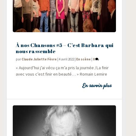
À nos Chansons #5 – C’est Barbara qui
nous rassemble
par
Claude Juliette Fèvre
|
4 avril 2022
|
En scène
|
0
« Aujourd’hui j’ai vécu ça m’a pris la jour­née /​La finir
avec vous c’est finir en beau­té… » Romain Lemire
En savoir plus