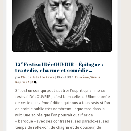
e
15
Festival DécOUVRIR – Épilogue :
tragédie, charme et comédie…
par
Claude Juliette Fèvre
|
19 août 2017
|
En scène
,
Vive la
Reprise !
|
0
S’il est un soir qui peut illus­trer l’esprit qui anime ce
fes­ti­val DécOU­VRIR , c’est bien celle-ci. Ultime soi­rée
de cette quin­zième édi­tion qui nous a tous ravis si l’on
en croit le public très nom­breux jusque tard dans la
nuit. Une soi­rée que l’on pour­rait qua­li­fier de
« baroque » avec ses contrastes, ses para­doxes, ses
temps de réflexion, de cha­grin et de dou­ceur, de