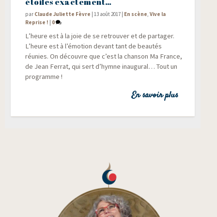
étoiles exactement…
par
Claude Juliette Fèvre
|
13 août 2017
|
En scène
,
Vive la
Reprise !
|
0
L’heure est à la joie de se retrou­ver et de par­ta­ger.
L’heure est à l’émotion devant tant de beau­tés
réunies. On découvre que c’est la chan­son Ma France,
de Jean Fer­rat, qui sert d’hymne inau­gu­ral… Tout un
programme !
En savoir plus