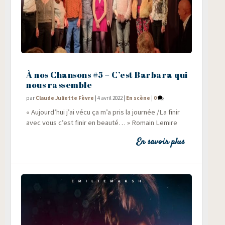
À nos Chansons #5 – C’est Barbara qui
nous rassemble
par
Claude Juliette Fèvre
|
4 avril 2022
|
En scène
|
0
« Aujourd’hui j’ai vécu ça m’a pris la jour­née /​La finir
avec vous c’est finir en beau­té… » Romain Lemire
En savoir plus