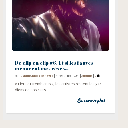
De clip en clip #6, Et si les fauves
menacent mes rêves…
par
Claude Juliette Fèvre
|
24 septembre 2021
|
Albums
|
0
« Fiers et trem­blants », les artistes res­tent les gar­
diens de nos nuits.
En savoir plus