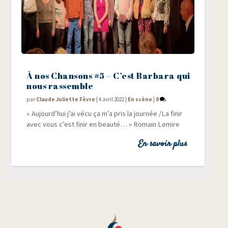
À nos Chansons #5 – C’est Barbara qui
nous rassemble
par
Claude Juliette Fèvre
|
4 avril 2022
|
En scène
|
0
« Aujourd’hui j’ai vécu ça m’a pris la jour­née /​La finir
avec vous c’est finir en beau­té… » Romain Lemire
En savoir plus