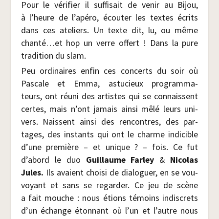
Pour le véri­fier il suf­fi­sait de venir au Bijou,
à l’heure de l’apéro, écou­ter les textes écrits
dans ces ate­liers. Un texte dit, lu, ou même
chanté…et hop un verre offert ! Dans la pure
tra­di­tion du slam.
Peu ordi­naires enfin ces concerts du soir où
Pas­cale et Emma, astu­cieux pro­gram­ma­
teurs, ont réuni des artistes qui se connaissent
certes, mais n’ont jamais ain­si mêlé leurs uni­
vers. Naissent ain­si des ren­contres, des par­
tages, des ins­tants qui ont le charme indi­cible
d’une pre­mière – et unique ? – fois. Ce fut
d’abord le duo
Guillaume Far­ley
&
Nico­las
Jules.
Ils avaient choi­si de dia­lo­guer, en se vou­
voyant et sans se regar­der. Ce jeu de scène
a fait mouche : nous étions témoins indis­crets
d’un échange éton­nant où l’un et l’autre nous