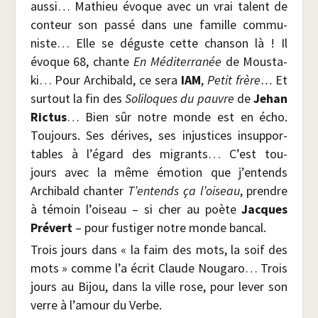
aus­si… Mathieu évoque avec un vrai talent de
conteur son pas­sé dans une famille com­mu­
niste… Elle se déguste cette chan­son là ! Il
évoque 68, chante
En Médi­ter­ra­née
de Mous­ta­
ki… Pour Archi­bald, ce sera
IAM
,
Petit frère…
Et
sur­tout la fin des
Soli­loques du pauvre
de
Jehan
Ric­tus
… Bien sûr notre monde est en écho.
Tou­jours. Ses dérives, ses injus­tices insup­por­
tables à l’égard des migrants… C’est tou­
jours avec la même émo­tion que j’entends
Archi­bald chan­ter
T’entends ça l’oiseau
, prendre
à témoin l’oiseau – si cher au poète
Jacques
Pré­vert
– pour fus­ti­ger notre monde bancal.
Trois jours dans « la faim des mots, la soif des
mots » comme l’a écrit Claude Nou­ga­ro… Trois
jours au Bijou, dans la ville rose, pour lever son
verre à l’amour du Verbe.