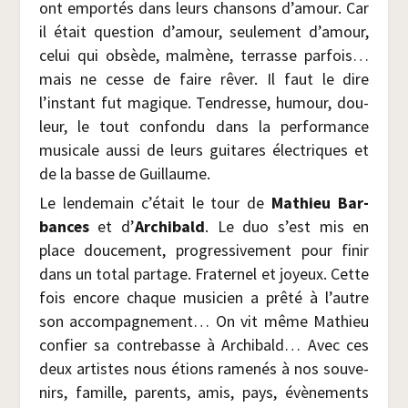
ont empor­tés dans leurs chan­sons d’amour. Car
il était ques­tion d’amour, seule­ment d’amour,
celui qui obsède, mal­mène, ter­rasse parfois…
mais ne cesse de faire rêver. Il faut le dire
l’instant fut magique. Ten­dresse, humour, dou­
leur, le tout confon­du dans la per­for­mance
musi­cale aus­si de leurs gui­tares élec­triques et
de la basse de Guillaume.
Le len­de­main c’était le tour de
Mathieu Bar­
bances
et d’
Archi­bald
. Le duo s’est mis en
place dou­ce­ment, pro­gres­si­ve­ment pour finir
dans un total par­tage. Fra­ter­nel et joyeux. Cette
fois encore chaque musi­cien a prê­té à l’autre
son accom­pa­gne­ment… On vit même Mathieu
confier sa contre­basse à Archi­bald… Avec ces
deux artistes nous étions rame­nés à nos sou­ve­
nirs, famille, parents, amis, pays, évè­ne­ments