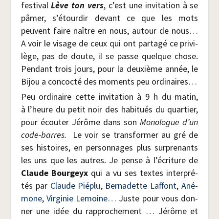
fes­ti­val
Lève ton vers
, c’est une invi­ta­tion à se
pâmer, s’étourdir devant ce que les mots
peuvent faire naître en nous, autour de nous…
A voir le visage de ceux qui ont par­ta­gé ce pri­vi­
lège, pas de doute, il se passe quelque chose.
Pen­dant trois jours, pour la deuxième année, le
Bijou a concoc­té des moments peu ordinaires…
Peu ordi­naire cette invi­ta­tion à 9 h du matin,
à l’heure du petit noir des habi­tués du quar­tier,
pour écou­ter Jérôme dans son
Mono­logue d’un
code-barres.
Le voir se trans­for­mer au gré de
ses his­toires, en per­son­nages plus sur­pre­nants
les uns que les autres. Je pense à l’écriture de
Claude Bour­geyx
qui a vu ses textes inter­pré­
tés par
Claude Pié­plu
,
Ber­na­dette Laf­font
,
Ané­
mone
,
Vir­gi­nie Lemoine
… Juste pour vous don­
ner une idée du rap­pro­che­ment … Jérôme et