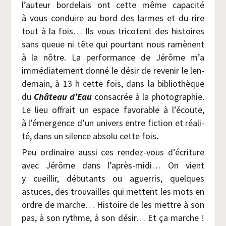
l’auteur bor­de­lais ont cette même capa­ci­té
à vous conduire au bord des larmes et du rire
tout à la fois… Ils vous tri­cotent des his­toires
sans queue ni tête qui pour­tant nous ramènent
à la nôtre. La per­for­mance de Jérôme m’a
immé­dia­te­ment don­né le désir de reve­nir le len­
de­main, à 13 h cette fois, dans la biblio­thèque
du
Châ­teau d’Eau
consa­crée à la pho­to­gra­phie.
Le lieu offrait un espace favo­rable à l’écoute,
à l’émergence d’un uni­vers entre fic­tion et réa­li­
té, dans un silence abso­lu cette fois.
Peu ordi­naire aus­si ces ren­dez-vous d’écriture
avec Jérôme dans l’après-midi… On vient
y cueillir, débu­tants ou aguer­ris, quelques
astuces, des trou­vailles qui mettent les mots en
ordre de marche… His­toire de les mettre à son
pas, à son rythme, à son désir… Et ça marche !