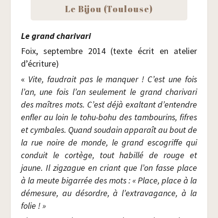
Le Bijou (Tou­louse)
Le grand charivari
Foix, sep­tembre 2014 (texte écrit en ate­lier
d’écriture)
«
Vite, fau­drait pas le man­quer ! C’est une fois
l’an, une fois l’an seule­ment le grand cha­ri­va­ri
des maîtres mots. C’est déjà exal­tant d’entendre
enfler au loin le tohu-bohu des tam­bou­rins, fifres
et cym­bales. Quand sou­dain appa­raît au bout de
la rue noire de monde, le grand esco­griffe qui
conduit le cor­tège, tout habillé de rouge et
jaune. Il zig­zague en criant que l’on fasse place
à la meute bigar­rée des mots : « Place, place à la
déme­sure, au désordre, à l’extravagance, à la
folie ! »