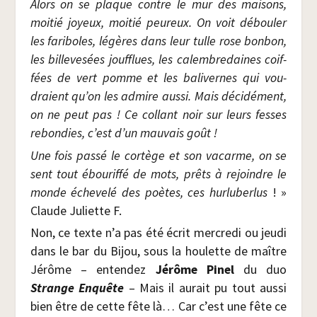
Alors on se plaque contre le mur des mai­sons,
moi­tié joyeux, moi­tié peu­reux. On voit débou­ler
les fari­boles, légères dans leur tulle rose bon­bon,
les bille­ve­sées jouf­flues, les calem­bre­daines coif­
fées de vert pomme et les bali­vernes qui vou­
draient qu’on les admire aus­si. Mais déci­dé­ment,
on ne peut pas ! Ce col­lant noir sur leurs fesses
rebon­dies, c’est d’un mau­vais goût !
Une fois pas­sé le cor­tège et son vacarme, on se
sent tout ébou­rif­fé de mots, prêts à rejoindre le
monde éche­ve­lé des poètes, ces hur­lu­ber­lus
! »
Claude Juliette F.
Non, ce texte n’a pas été écrit mer­cre­di ou jeu­di
dans le bar du Bijou, sous la hou­lette de maître
Jérôme – enten­dez
Jérôme Pinel
du duo
Strange Enquête
– Mais il aurait pu tout aus­si
bien être de cette fête là… Car c’est une fête ce