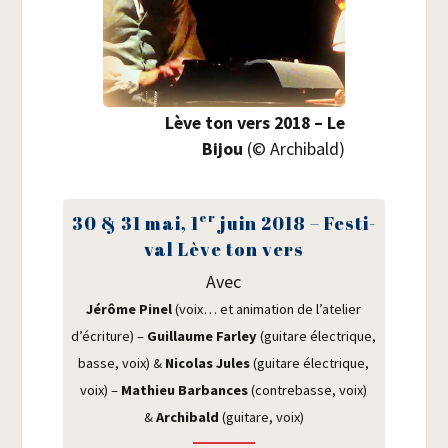
Lève ton vers 2018 – Le
Bijou
(© Archi­bald)
er
30 & 31 mai, 1
juin 2018 – Fes­ti­
val Lève ton vers
Avec
Jérôme Pinel
(voix… et ani­ma­tion de l’atelier
d’écriture) –
Guillaume Far­ley
(gui­tare élec­trique,
basse, voix) &
Nico­las Jules
(gui­tare élec­trique,
voix) –
Mathieu Bar­bances
(contre­basse, voix)
&
Archi­bald
(gui­tare, voix)