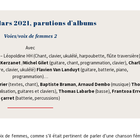
Mars 2021, paru­tions d’albums
Voies/​voix de femmes 2
Avec
– Léo­pol­dine HH (Chant, cla­vier, uku­lé­lé, har­pou­bette, flûte tra­ver­sière
Ker­za­net
/​
Michel Gilet
(gui­tare, chant, pro­gram­ma­tion, cla­vier),
Char­
, cla­vier, uku­lé­lé)
Fla­vien Van Lan­duyt
(gui­tare, bat­te­rie, pia­no,
programmation)…
­ier
(textes, chant),
Bap­tiste Bra­man
,
Arnaud
Dem­bo
(musique)
Tho
­sa­tion, gui­tares et cla­viers),
Tho­mas Labarbe
(basse),
Frantxoa Err
çar­ret
(bat­te­rie, percussions)
ix de femmes, comme s’il était per­ti­nent de par­ler d’une chan­son fémi