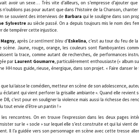
u­vait avoir un sexe… Très vite d’ailleurs, on s’empresse d’ajouter qu
is n’oublions pas pour autant que dans l’histoire de la Chan­son, chan­te
On se sou­vient des inter­views de
Bar­ba­ra
qui le sou­ligne dans son pro
e Syl­vestre
au siècle pas­sé. On a depuis tou­jours mis le nom des f
er de tem­pé­rer cette injustice.
 Magny
, après
Le sen­ti­ment bleu
d’
Eske­li­na
, c’est au tour du feu de l
e scène. Jaune, rouge, orange, les cou­leurs sont flam­boyantes comm
ssent la trace, comme autant de recherches, de per­for­mances ins­tru
­gée par
Laurent Gou­marre
, par­ti­cu­liè­re­ment enthou­siaste (« album s
dine HH nous guide, rieuse, éner­gique, dans son pro­jet. « Faire dan­ser l
le que lui laisse le comé­dien, met­teur en scène de son ado­les­cence, aut
u écla­tant qui vient per­fo­rer la gri­saille ambiante ». Quand elle revient
ne D8, c’est pour en sou­li­gner la vio­lence mais aus­si la richesse des r
 du tout envie d’être un pantin ! »
, les ren­contres. On en trouve l’expression dans les deux pages inté­
is­ter sur le « socle » sur lequel elle s’est construite et qui lui vient d
ient. Il l’a gui­dée vers son per­son­nage en scène avec cette tresse alle