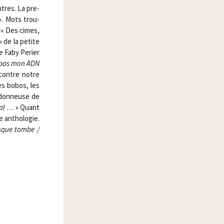
utres. La pre­
. Mots trou­
. » Des cimes,
» de la petite
e Faby Per­ier
 pas mon ADN
 contre notre
les bobos, les
 don­neuse de
al
… » Quant
 antho­lo­gie.
que tombe /​