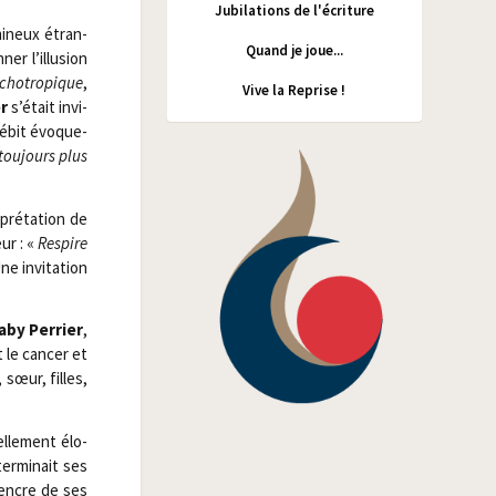
Jubilations de l'écriture
i­neux étran­
Quand je joue...
er l’illusion
­cho­tro­pique
,
Vive la Reprise !
r
s’était invi­
débit évo­que­
tou­jours plus
rprétation de
ur : «
Res­pire
e invi­ta­tion
aby Per­rier
,
 le can­cer et
 sœur, filles,
l­le­ment élo­
er­mi­nait ses
l’encre de ses