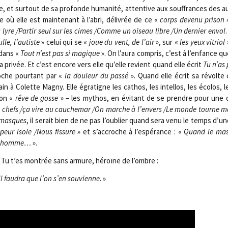
e, et sur­tout de sa pro­fonde huma­ni­té, atten­tive aux souf­frances des a
 où elle est main­te­nant à l’abri, déli­vrée de ce «
corps deve­nu pri­son
»
re /​Par­tir seul sur les cimes /​Comme un oiseau libre /​Un der­nier envol
lle, l’autiste
» celui qui se «
joue du vent, de l’air
», sur «
les yeux vitriol
 dans «
Tout n’est pas si magique
». On l’aura com­pris, c’est à l’enfance qu
a pri­vée. Et c’est encore vers elle qu’elle revient quand elle écrit
Tu n’as
roche pour­tant par «
la dou­leur du pas­sé
». Quand elle écrit sa révolte
 à Colette Magny. Elle égra­tigne les cathos, les intel­los, les éco­los, 
son «
rêve de gosse
» – les mythos, en évi­tant de se prendre pour une
 chefs /​ça vire au cau­che­mar /​On marche à l’envers /​Le monde tourne m
 masques
, il serait bien de ne pas l’oublier quand sera venu le temps d’une
peur isole /​Nous fis­sure
» et s’accroche à l’espérance : «
Quand le mas
e un homme…
».
 Tu t’es mon­trée sans armure, héroïne de l’ombre :
Il fau­dra que l’on s’en sou­vienne
. »