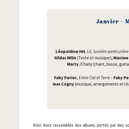
Jan­vier – 
Léo­pol­dine HH
, Là, lumière par­ti­cu­lière
Gil­das Milin
(Texte et musique),
Maxime 
Mar­ty
/​Char­ly (chant, basse, gui­tare
Faby Per­ier
,
Entre Ciel et Terre
–
Faby Per
mas Cogny
(musique, arran­ge­ments et réa­li
Voi­ci donc ras­sem­blés des albums por­tés par des vo