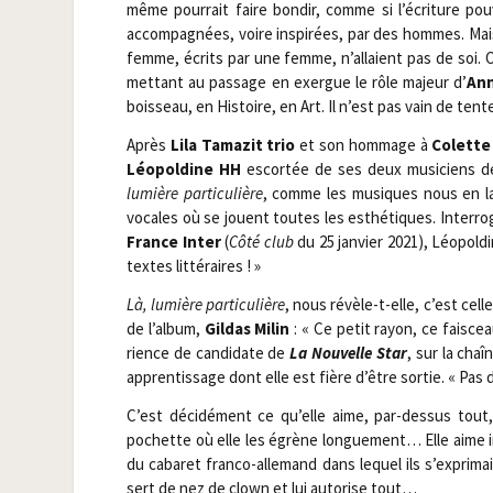
même pour­rait faire bon­dir, comme si l’écriture po
accom­pa­gnées, voire ins­pi­rées, par des hommes. Ma
femme, écrits par une femme, n’allaient pas de soi. 
met­tant au pas­sage en exergue le rôle majeur d’
Ann
bois­seau, en His­toire, en Art. Il n’est pas vain de ten­t
Après
Lila Tama­zit trio
et son hom­mage à
Colette
Léo­pol­dine HH
escor­tée de ses deux musi­ciens d
lumière par­ti­cu­lière
, comme les musiques nous en lai
vocales où se jouent toutes les esthé­tiques. Inter­ro
France Inter
(
Côté club
du 25 jan­vier 2021), Léo­pol­
textes littéraires ! »
Là, lumière par­ti­cu­lière
, nous révèle-t-elle, c’est cel
de l’album,
Gil­das Milin
: « Ce petit rayon, ce fais­cea
rience de can­di­date de
La Nou­velle Star
, sur la chaî
appren­tis­sage dont elle est fière d’être sor­tie. « Pas
C’est déci­dé­ment ce qu’elle aime, par-des­sus tout
pochette où elle les égrène lon­gue­ment… Elle aime ins
du caba­ret fran­co-alle­mand dans lequel ils s’exprima
sert de nez de clown et lui auto­rise tout…