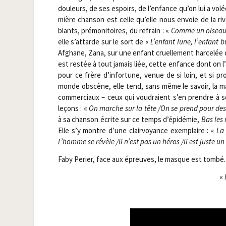
dou­leurs, de ses espoirs, de l’enfance qu’on lui a volé
mière chan­son est celle qu’elle nous envoie de la rive
blants, pré­mo­ni­toires, du refrain : «
Comme un oiseau ly
elle s’attarde sur le sort de «
L’enfant lune, l’enfant bu
Afghane, Zana, sur une enfant cruel­le­ment har­ce­lée
est res­tée à tout jamais liée, cette enfance dont on l’
pour ce frère d’infortune, venue de si loin, et si p
monde obs­cène, elle tend, sans même le savoir, la main
com­mer­ciaux – ceux qui vou­draient s’en prendre à 
leçons : «
On marche sur la tête /​On se prend pour des
à sa chan­son écrite sur ce temps d’épidémie,
Bas les
Elle s’y montre d’une clair­voyance exem­plaire :
« La 
L’homme se révèle /​Il n’est pas un héros /​Il est just
Faby Per­ier, face aux épreuves, le masque est tom­bé.
«