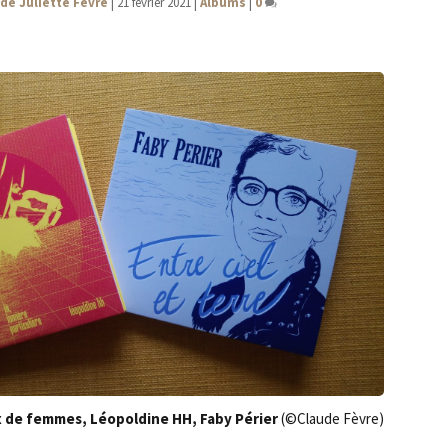
de Juliette Fèvre
|
21 février 2021
|
Albums
|
0
x de femmes, Léo­pol­dine HH, Faby Périer
(©Claude Fèvre)