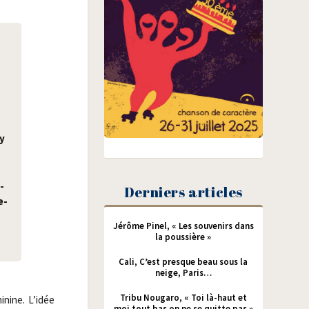
)
ly
­
Derniers articles
e­
Jérôme Pinel, « Les souvenirs dans
la poussière »
Cali, C’est presque beau sous la
neige, Paris…
Tribu Nougaro, « Toi là-haut et
­nine. L’idée
moi tout bas on ne se quitte pas »