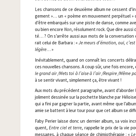
Les chan­sons de ce deuxième album ne cessent d’inte
ge­ment »… un « poème en mou­ve­ment per­pé­tuel » dit
d’être embar­qués sur une piste de danse, comme avec
ou bien encore
Non
, réso­lu­ment rock. Que dire aus­si
té… ? On s’arrête aus­si aux mots de la conver­sa­tion 
rait celui de Bar­ba­ra : «
Je meurs d’émotion, oui, c’est 
légère
… »
Inévi­ta­ble­ment, quand on connaît les concerts déli­
ces nou­velles chan­sons. A coup sûr, une fois encore, e
le grand air /​Mets toi à l’aise à l’air /​Res­pire /​Même
à se sen­tir vivant, sim­ple­ment ça, être vivant !
Aux mots du pré­cé­dent para­graphe, avant d’aborder l
joli­ment des­si­née sur la pochette blanche par Héloïse
qui a fini par gagner la par­tie, avant même que l’albu
amie se battent à leur tour pour que cet album se dif­
Faby Per­ier laisse donc un der­nier album, sa voix inc
quent,
Entre ciel et terre
, rap­pelle le prix de la vie 
mes­sages, à chaque séance de chi­mio­thé­ra­pie : «
Le