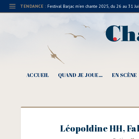
TENDANCE :
Festival Barjac m’en chante 2025, du 26 au 31 Jui
ACCUEIL
QUAND JE JOUE…
EN SCÈNE
Léopoldine HH, Fab