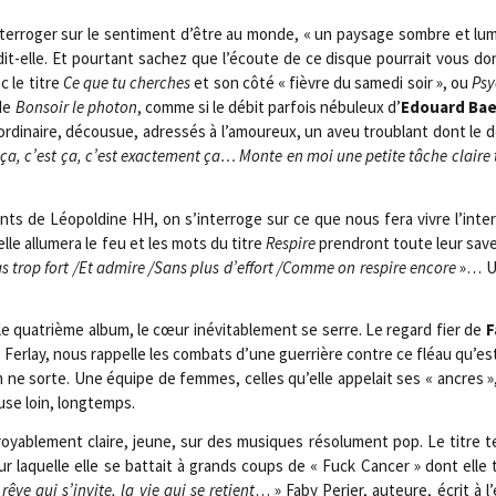
rroger sur le sen­ti­ment d’être au monde, « un pay­sage sombre et lum
-elle. Et pour­tant sachez que l’écoute de ce disque pour­rait vous don­n
 le titre
Ce que tu cherches
et son côté « fièvre du same­di soir », ou
Psy
 de
Bon­soir le pho­ton
, comme si le débit par­fois nébu­leux d’
Edouard Bae
ordi­naire, décou­sue, adres­sés à l’amoureux, un aveu trou­blant dont le 
ça, c’est ça, c’est exac­te­ment ça… Monte en moi une petite tâche claire 
rants de Léo­pol­dine HH, on s’interroge sur ce que nous fera vivre l’inte
lle allu­me­ra le feu et les mots du titre
Res­pire
pren­dront toute leur save
 pas trop fort /​Et admire /​Sans plus d’effort /​Comme on res­pire encore
»… Un
e qua­trième album, le cœur inévi­ta­ble­ment se serre. Le regard fier de
F
 Fer­lay, nous rap­pelle les com­bats d’une guer­rière contre ce fléau qu’est
m ne sorte. Une équipe de femmes, celles qu’elle appe­lait ses « ancres »,
fuse loin, longtemps.
roya­ble­ment claire, jeune, sur des musiques réso­lu­ment pop. Le titre te
pour laquelle elle se bat­tait à grands coups de « Fuck Can­cer » dont elle t
 rêve qui s’invite, la vie qui se retient
… » Faby Per­ier, auteure, écrit à 