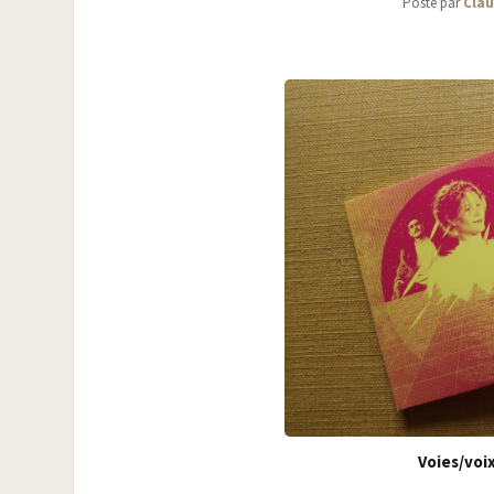
Posté par
Clau
Voies/​voi