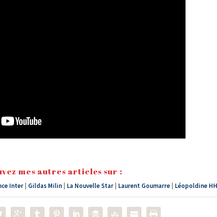
vez mes autres articles sur :
nce Inter
|
Gildas Milin
|
La Nouvelle Star
|
Laurent Goumarre
|
Léopoldine H