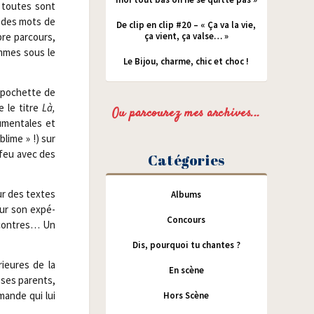
e toutes sont
r des mots de
De clip en clip #20 – « Ça va la vie,
ça vient, ça valse… »
pre par­cours,
emmes sous le
Le Bijou, charme, chic et choc !
a pochette de
e le titre
Là,
Ou parcourez mes archives...
­men­tales et
ublime » !) sur
e feu avec des
Catégories
eur des textes
Albums
 sur son expé­
Concours
en­contres… Un
Dis, pourquoi tu chantes ?
rieures de la
En scène
e ses parents,
­mande qui lui
Hors Scène