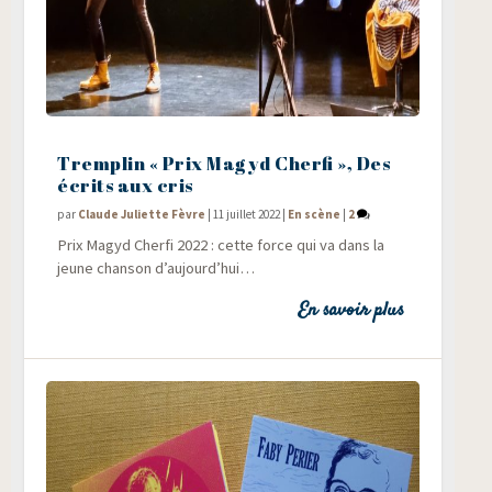
Tremplin « Prix Magyd Cherfi », Des
écrits aux cris
par
Claude Juliette Fèvre
|
11 juillet 2022
|
En scène
|
2
Prix Magyd Cher­fi 2022 : cette force qui va dans la
jeune chan­son d’aujourd’hui…
En savoir plus