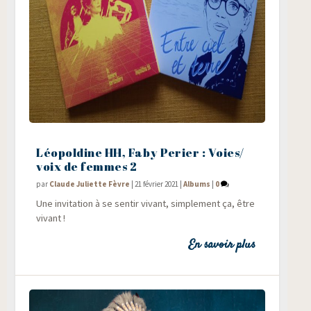
Léopoldine HH, Faby Perier : Voies/​
voix de femmes 2
par
Claude Juliette Fèvre
|
21 février 2021
|
Albums
|
0
Une invi­ta­tion à se sen­tir vivant, sim­ple­ment ça, être
vivant !
En savoir plus