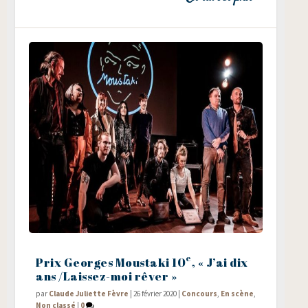
e
Prix Georges Moustaki 10
, « J’ai dix
ans /​Laissez-moi rêver »
par
Claude Juliette Fèvre
|
26 février 2020
|
Concours
,
En scène
,
Non classé
|
0