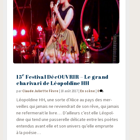
e
15
Festival DécOUVRIR – Le grand
charivari de Léopoldine HH
par
Claude Juliette Fèvre
|
18 août 2017
|
En scène
|
0
Léo­pol­dine HH, une sorte d’Alice au pays des mer­
veilles qui jamais ne revien­drait de son rêve, qui jamais
ne refer­me­rait le livre… D’ailleurs c’est elle Léo­pol­
dine qui tend une pas­se­relle déli­cate entre les poètes
enten­dus avant elle et son uni­vers qu’elle emprunte
à la poésie…