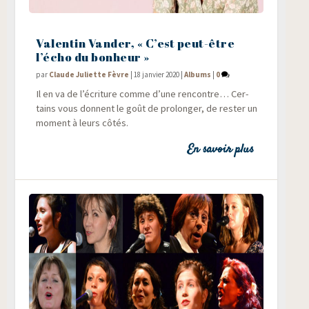
Valentin Vander, « C’est peut-être
l’écho du bonheur »
par
Claude Juliette Fèvre
|
18 janvier 2020
|
Albums
|
0
Il en va de l’écriture comme d’une ren­contre… Cer­
tains vous donnent le goût de pro­lon­ger, de res­ter un
moment à leurs côtés.
En savoir plus