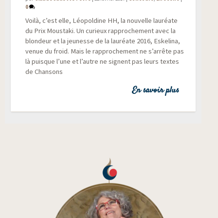
0
Voi­là, c’est elle, Léo­pol­dine HH, la nou­velle lau­réate
du Prix Mous­ta­ki. Un curieux rap­pro­che­ment avec la
blon­deur et la jeu­nesse de la lau­réate 2016, Eske­li­na,
venue du froid. Mais le rap­pro­che­ment ne s’arrête pas
là puisque l’une et l’autre ne signent pas leurs textes
de Chansons
En savoir plus