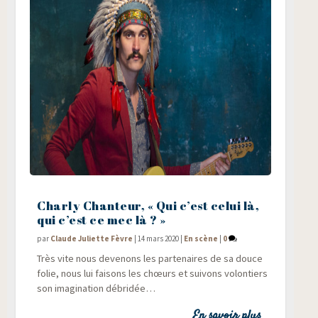
Charly Chanteur, « Qui c’est celui là,
qui c’est ce mec là ? »
par
Claude Juliette Fèvre
|
14 mars 2020
|
En scène
|
0
Très vite nous deve­nons les par­te­naires de sa douce
folie, nous lui fai­sons les chœurs et sui­vons volon­tiers
son ima­gi­na­tion débridée…
En savoir plus