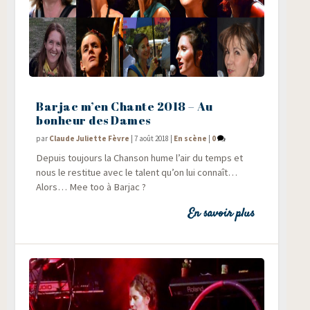
Barjac m’en Chante 2018 – Au
bonheur des Dames
par
Claude Juliette Fèvre
|
7 août 2018
|
En scène
|
0
Depuis tou­jours la Chan­son hume l’air du temps et
nous le res­ti­tue avec le talent qu’on lui connaît…
Alors… Mee too à Barjac ?
En savoir plus