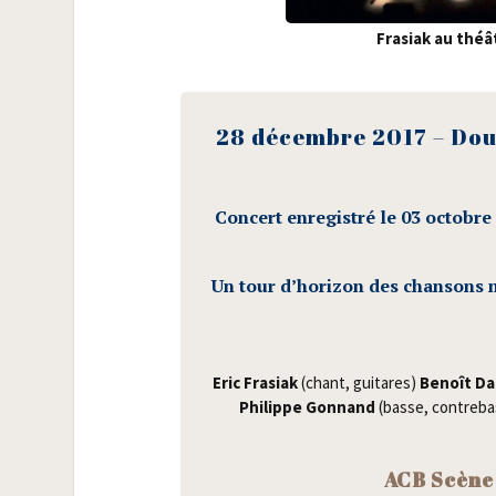
Fra­siak au thé
28 décembre 2017 – Dou
Concert enre­gis­tré le 03 octobr
Un tour d’horizon des chan­sons m
Eric Fra­siak
(chant, gui­tares)
Benoît Da
Phi­lippe Gon­nand
(basse, contre­b
ACB Scène 