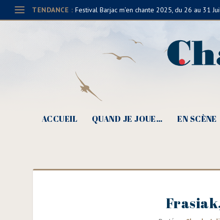
TENDANCE :
Festival Barjac m’en chante 2025, du 26 au 31 Jui
ACCUEIL
QUAND JE JOUE…
EN SCÈNE
Frasiak,