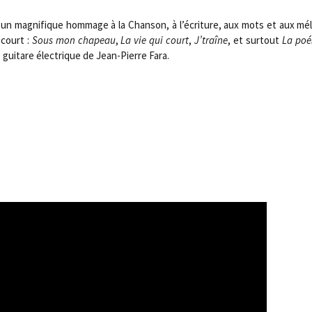
 un magni­fique hom­mage à la Chan­son, à l’écriture, aux mots et aux mélo
 court :
Sous mon cha­peau
,
La vie qui court
,
J’traîne
, et sur­tout
La poé­
gui­tare élec­trique de Jean-Pierre Fara.