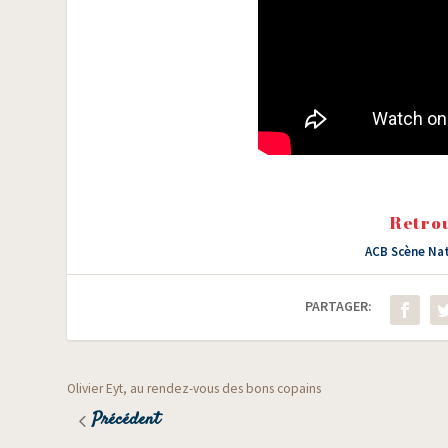
Retrou
ACB Scène Na
PARTAGER:
Olivier Eyt, au rendez-vous des bons copains
Précédent