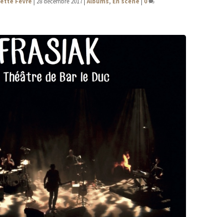
iette Fèvre
|
28 décembre 2017
|
Albums
,
En scène
|
0