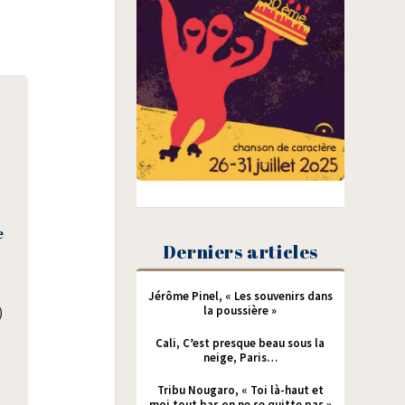
n
e
Derniers articles
Jérôme Pinel, « Les souvenirs dans
la poussière »
)
Cali, C’est presque beau sous la
neige, Paris…
Tribu Nougaro, « Toi là-haut et
moi tout bas on ne se quitte pas »