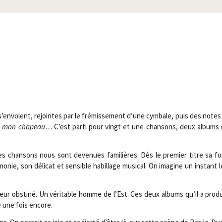
s’envolent, rejointes par le fré­mis­se­ment d’une cym­bale, puis des note
 mon cha­peau
… C’est par­ti pour vingt et une chan­sons, deux albums
es chan­sons nous sont deve­nues fami­lières. Dès le pre­mier titre sa fo
o­nie, son déli­cat et sen­sible habillage musi­cal. On ima­gine un ins­tant
lleur obs­ti­né. Un véri­table homme de l’Est. Ces deux albums qu’il a pro­duit
e une fois encore.