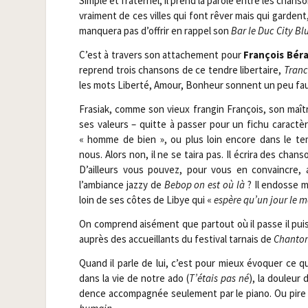
Simple et fra­ter­nel, il prend la parole entre les chan­s
vrai­ment de ces villes qui font rêver mais qui gardent
man­que­ra pas d’offrir en rap­pel son
Bar le Duc City Bl
C’est à tra­vers son atta­che­ment pour
Fran­çois Bér
reprend trois chan­sons de ce tendre liber­taire,
Tranc
les mots Liber­té, Amour, Bon­heur sonnent un peu fau
Fra­siak, comme son vieux fran­gin Fran­çois, son ma
ses valeurs – quitte à pas­ser pour un fichu carac­tè
« homme de bien », ou plus loin encore dans le te
nous. Alors non, il ne se tai­ra pas. Il écri­ra des cha
D’ailleurs vous pou­vez, pour vous en convaincre, al
l’ambiance jaz­zy de
Bebop on est où là
? Il endosse m
loin de ses côtes de Libye qui «
espère qu’un jour le mo
On com­prend aisé­ment que par­tout où il passe il pu
auprès des accueillants du fes­ti­val tar­nais de
Chan­ton
Quand il parle de lui, c’est pour mieux évo­quer ce q
dans la vie de notre ado (
T’étais pas né
), la dou­leur
dence accom­pa­gnée seule­ment par le pia­no. Ou pire 