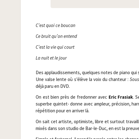
C’est quoi ce boucan
Ce bruit qu’on entend
C’est la vie qui court
La nuit et le jour
Des applau­dis­se­ments, quelques notes de pia­no qui 
Une valse lente où s’élève la voix du chan­teur :
Sous
déjà paru en DVD.
On est bien près de fre­don­ner avec
Eric Fra­siak
. S
superbe quin­tet- donne avec ampleur, pré­ci­sion, har­m
répé­ti­tion pour en arri­ver là.
On sait cet artiste, opti­miste, libre et sur­tout tra­vai
mixés dans son stu­dio de Bar-le-Duc, en est la preuv