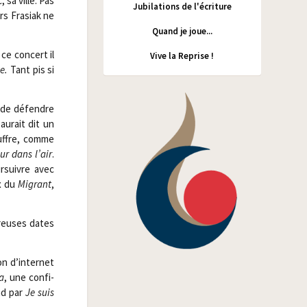
 sa ville. Pas
Jubilations de l'écriture
rs Fra­siak ne
Quand je joue...
 ce concert il
Vive la Reprise !
ve.
Tant pis si
t de défendre
aurait dit un
uffre, comme
ur dans l’air
.
r­suivre avec
x du
Migrant
,
breuses dates
on d’internet
a
, une confi­
ond par
Je suis