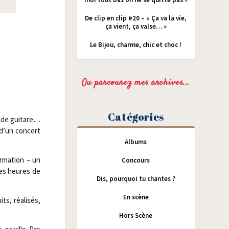
De clip en clip #20 – « Ça va la vie,
ça vient, ça valse… »
Le Bijou, charme, chic et choc !
Ou parcourez mes archives...
Catégories
s de gui­tare…
 d’un concert
Albums
r­ma­tion – un
Concours
 les heures de
Dis, pourquoi tu chantes ?
En scène
s, réa­li­sés,
Hors Scène