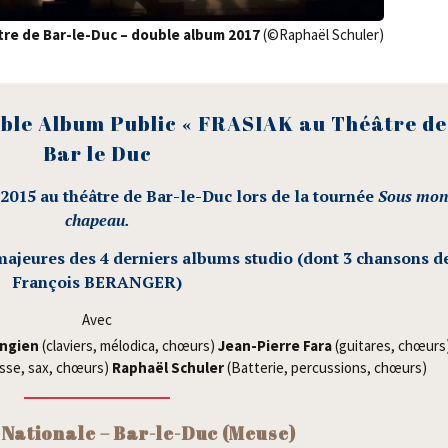
âtre de Bar-le-Duc – double album 2017
(©Raphaël Schu­ler)
ble Album Public « FRASIAK au Théâtre de
Bar le Duc
e 2015 au théâtre de Bar-le-Duc lors de la tour­née
Sous mo
cha­peau
.
ajeures des 4 der­niers albums stu­dio (dont 3 chan­sons d
Fran­çois BERANGER
)
Avec
n­gien
(cla­viers, mélo­di­ca, chœurs)
Jean-Pierre Fara
(gui­tares, chœurs
asse, sax, chœurs)
Raphaël Schu­ler
(Bat­te­rie, per­cus­sions, chœurs)
Natio­nale – Bar-le-Duc
(Meuse)