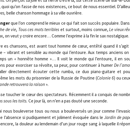
ons. On per­çoit sa joie et sa fier­té d’être là, sur cette scène de Bar-le-Duc,
, quoi qu’on fasse de nos exis­tences, ce bout de nous essen­tiel. D’ailleu
ues,
belle chan­son hom­mage à sa ville ouvrière.
an­ger
que l’on com­prend le mieux ce qui fait son suc­cès popu­laire. Dans
he de vie
,
Tous ces mots ter­ribles
et sur­tout, moins connue,
Le vieux rê
x, on veut y croire encore… Comme l’exprime à la fin le sax nostalgique.
ître es chan­sons, est avant tout homme de cœur, entê­té quand il s’agi
re – vibrant et sen­sible au monde qui l’entoure. Aux temps anciens on 
mps un « hon­nête homme »… Il voit le monde qui l’entoure, il en so
n­sons pour exor­ci­ser sa révolte, sa peur, pour conti­nuer à humer
De l’amo
ler direc­te­ment écou­ter cette rum­ba, ce duo pia­no-gui­tare et pou
ême les mots du pri­son­nier de la Rus­sie de Pou­tine (
Colo­nie 6
) ou ceu
nde retrou­ve­ra la rai­son
».
isse tou­cher le cœur des spec­ta­teurs. Récem­ment il a conquis de nom­
s sous les toits.
Ce jour là
,
on n’en a pas dou­té une seconde.
ui nous bou­le­verse tous ou nous a bou­le­ver­sés un jour comme l’invasi
 de l’absence si pudi­que­ment et joli­ment évo­quée dans le
Jar­din de pap
encore, la dou­leur au len­de­main d’un jour rouge sang à laquelle il rép