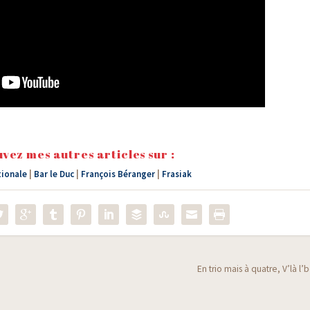
vez mes autres articles sur :
tionale
|
Bar le Duc
|
François Béranger
|
Frasiak
En trio mais à quatre, V’là l