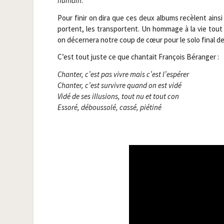
humain
.
Pour finir on dira que ces deux albums recèlent ain­si
portent, les trans­portent. Un hom­mage à la vie tout
on décer­ne­ra notre coup de cœur pour le solo final de 
C’est tout juste ce que chan­tait Fran­çois Béranger :
Chan­ter, c’est pas vivre mais c’est l’espérer
Chan­ter, c’est sur­vivre quand on est vidé
Vidé de ses illu­sions, tout nu et tout con
Esso­ré, débous­so­lé, cas­sé, piétiné