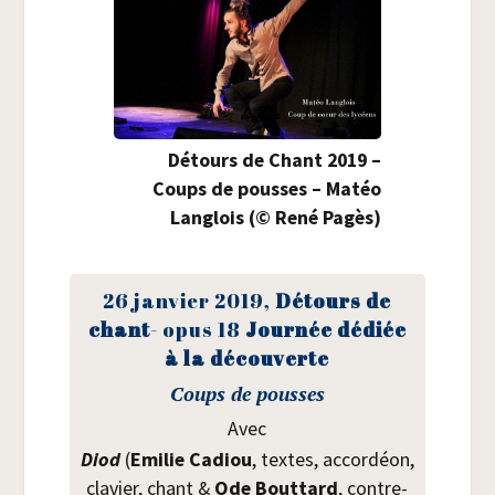
Détours de Chant 2019 –
Coups de pousses – Matéo
Lan­glois (© René Pagès)
26 jan­vier 2019,
Détours de
chant
- opus 18
Jour­née dédiée
à la découverte
Coups de pousses
Avec
Diod
(
Emi­lie Cadiou
, textes, accor­déon,
cla­vier, chant &
Ode Bout­tard
, contre­