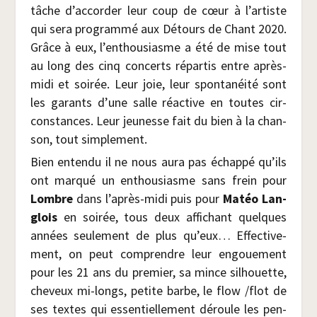
tâche d’accorder leur coup de cœur à l’artiste
qui sera pro­gram­mé aux Détours de Chant 2020.
Grâce à eux, l’enthousiasme a été de mise tout
au long des cinq concerts répar­tis entre après-
midi et soi­rée. Leur joie, leur spon­ta­néi­té sont
les garants d’une salle réac­tive en toutes cir­
cons­tances. Leur jeu­nesse fait du bien à la chan­
son, tout simplement.
Bien enten­du il ne nous aura pas échap­pé qu’ils
ont mar­qué un enthou­siasme sans frein pour
Lombre
dans l’après-midi puis pour
Matéo Lan­
glois
en soi­rée, tous deux affi­chant quelques
années seule­ment de plus qu’eux… Effec­ti­ve­
ment, on peut com­prendre leur engoue­ment
pour les 21 ans du pre­mier, sa mince sil­houette,
che­veux mi-longs, petite barbe, le flow /​flot de
ses textes qui essen­tiel­le­ment déroule les pen­