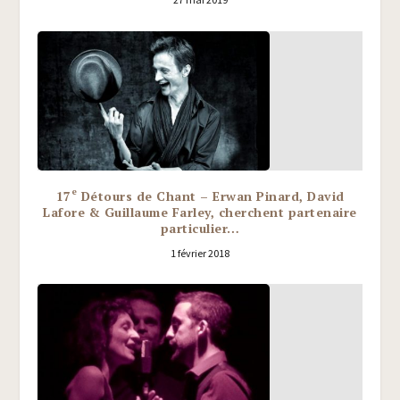
e
17
Détours de Chant – Erwan Pinard, David
Lafore & Guillaume Farley, cherchent partenaire
particulier…
1 février 2018