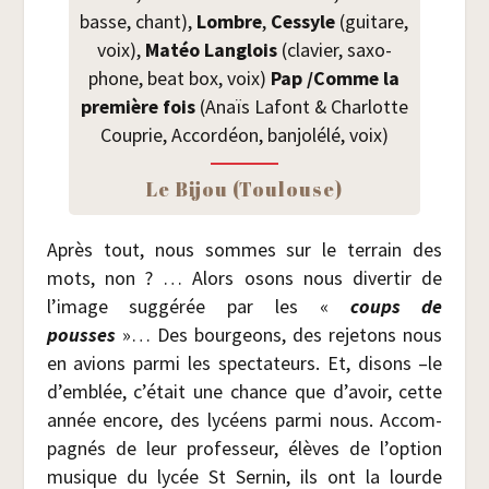
basse, chant),
Lombre
,
Ces­syle
(gui­tare,
voix),
Matéo Lan­glois
(cla­vier, saxo­
phone, beat box, voix)
Pap /​Comme la
pre­mière fois
(Anaïs Lafont & Char­lotte
Cou­prie, Accor­déon, ban­jo­lé­lé, voix)
Le Bijou (Tou­louse)
Après tout, nous sommes sur le ter­rain des
mots, non ? … Alors osons nous diver­tir de
l’image sug­gé­rée par les «
coups de
pousses
»… Des bour­geons, des reje­tons nous
en avions par­mi les spec­ta­teurs. Et, disons –le
d’emblée, c’était une chance que d’avoir, cette
année encore, des lycéens par­mi nous. Accom­
pa­gnés de leur pro­fes­seur, élèves de l’option
musique du lycée St Ser­nin, ils ont la lourde