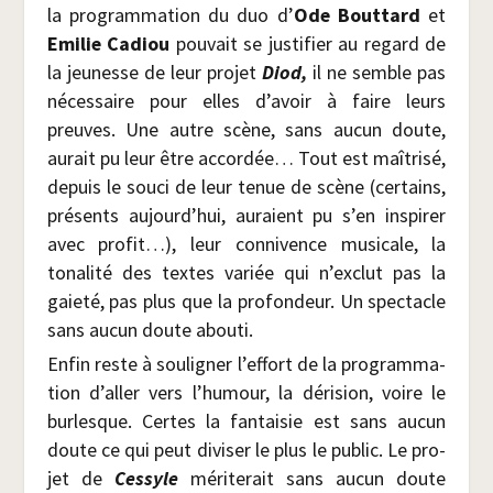
la pro­gram­ma­tion du duo d’
Ode Bout­tard
et
Emi­lie Cadiou
pou­vait se jus­ti­fier au regard de
la jeu­nesse de leur pro­jet
Diod,
il ne semble pas
néces­saire pour elles d’avoir à faire leurs
preuves. Une autre scène, sans aucun doute,
aurait pu leur être accor­dée… Tout est maî­tri­sé,
depuis le sou­ci de leur tenue de scène (cer­tains,
pré­sents aujourd’hui, auraient pu s’en ins­pi­rer
avec pro­fit…), leur conni­vence musi­cale, la
tona­li­té des textes variée qui n’exclut pas la
gaie­té, pas plus que la pro­fon­deur. Un spec­tacle
sans aucun doute abouti.
Enfin reste à sou­li­gner l’effort de la pro­gram­ma­
tion d’aller vers l’humour, la déri­sion, voire le
bur­lesque. Certes la fan­tai­sie est sans aucun
doute ce qui peut divi­ser le plus le public. Le pro­
jet de
Ces­syle
méri­te­rait sans aucun doute