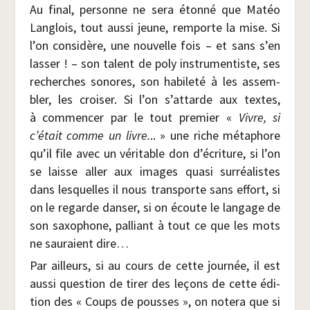
Au final, per­sonne ne sera éton­né que Matéo
Lan­glois, tout aus­si jeune, rem­porte la mise. Si
l’on consi­dère, une nou­velle fois – et sans s’en
las­ser ! – son talent de poly ins­tru­men­tiste, ses
recherches sonores, son habi­le­té à les assem­
bler, les croi­ser. Si l’on s’attarde aux textes,
à com­men­cer par le tout pre­mier «
Vivre, si
c’était comme un livre.
.. » une riche méta­phore
qu’il file avec un véri­table don d’écriture, si l’on
se laisse aller aux images qua­si sur­réa­listes
dans les­quelles il nous trans­porte sans effort, si
on le regarde dan­ser, si on écoute le lan­gage de
son saxo­phone, pal­liant à tout ce que les mots
ne sau­raient dire…
Par ailleurs, si au cours de cette jour­née, il est
aus­si ques­tion de tirer des leçons de cette édi­
tion des « Coups de pousses », on note­ra que si