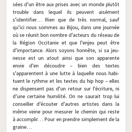
sées d’un être aux prises avec un monde plu­tôt
trouble dans lequel ils peuvent aisé­ment
s’identifier… Rien que de très nor­mal, sauf
qu’ici nous sommes au Bijou, dans une jour­née
où se réunit bon nombre d’acteurs du réseau de
la Région Occi­ta­nie et que l’enjeu peut être
d’importance. Alors soyons hon­nête, si sa jeu­
nesse est un atout ain­si que son appa­rente
envie d’en découdre – bien des textes
s’apparentent à une lutte à laquelle nous habi­
tuent le rythme et les textes du hip hop – elles
ne dis­pensent pas d’un retour sur l’écriture, ni
d’une cer­taine humi­li­té. On ne sau­rait trop lui
conseiller d’écouter d’autres artistes dans la
même veine pour mesu­rer le che­min qui reste
à accom­plir… Pour en prendre sim­ple­ment de la
graine…