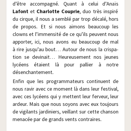
d’être accom­pa­gné. Quant à celui d’Anaïs
Lafont
et
Char­lotte Cou­prie
, duo très ins­pi­ré
du cirque, il nous a sem­blé par trop déca­lé, hors
de pro­pos. Et si nous aimons beau­coup les
clowns et l’immensité de ce qu’ils peuvent nous
appor­ter, ici, nous avons eu beau­coup de mal
à rire jusqu’au bout… Autour de nous la cris­pa­
tion se devi­nait… Heu­reu­se­ment nos jeunes
lycéens étaient là pour pal­lier à notre
désenchantement.
Enfin que les pro­gram­ma­teurs conti­nuent de
nous ravir avec ce moment là dans leur fes­ti­val,
avec ces lycéens qui y mettent leur fer­veur, leur
ardeur. Mais que nous soyons avec eux tou­jours
de vigi­lants jar­di­niers, veillant sur cette chan­son
mena­cée par de grands vents contraires.