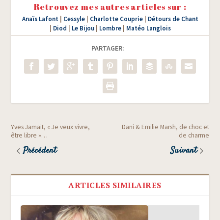
Retrouvez mes autres articles sur :
Anaïs Lafont
|
Cessyle
|
Charlotte Couprie
|
Détours de Chant
|
Diod
|
Le Bijou
|
Lombre
|
Matéo Langlois
PARTAGER:
Yves Jamait, « Je veux vivre,
Dani & Emilie Marsh, de choc et
être libre »…
de charme
Précédent
Suivant
ARTICLES SIMILAIRES