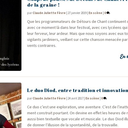
de la graine !
par
Claude Juliette Fèvre
|
27 janvier 2019
|
En scène
|
0
Que les pro­gram­ma­teurs de Détours de Chant conti­nuent 
avec ce moment là dans leur fes­ti­val, avec ces lycéens qu
leur fer­veur, leur ardeur. Mais que nous soyons avec eux to
vigi­lants jar­di­niers, veillant sur cette chan­son mena­cée p
vents contraires.
En s
Le duo Diod, entre tradition et innovatio
par
Claude Juliette Fèvre
|
24 avril 2017
|
En scène
|
0
Ce duo c’est une explo­ra­tion, une aven­ture. C’est de l’inatt
ment construit pour­tant. On devine en effet les heures de
aus­si bien tex­tuelle que vocale et musi­cale. Le duo Diod ill
de don­ner l’illusion de la spon­ta­néi­té, de la trouvaille.