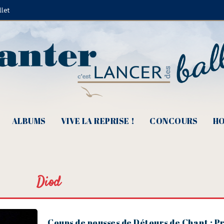
llet
ALBUMS
VIVE LA REPRISE !
CONCOURS
HO
Diod
Coups de pousses de Détours de Chant : P