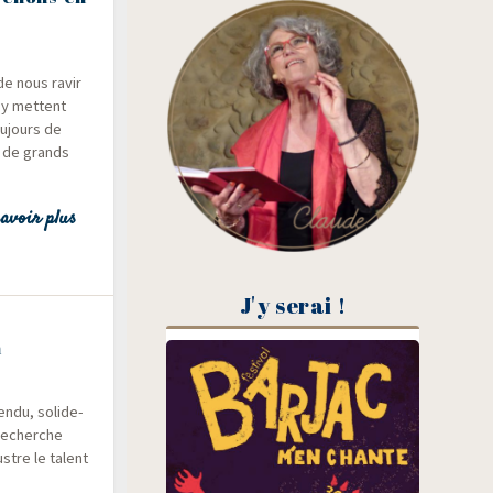
de nous ravir
i y mettent
u­jours de
ar de grands
avoir plus
J'y serai !
n
endu, soli­de­
 recherche
ustre le talent