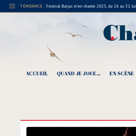
TENDANCE :
Festival Barjac m’en chante 2025, du 26 au 31 Jui
ACCUEIL
QUAND JE JOUE…
EN SCÈNE