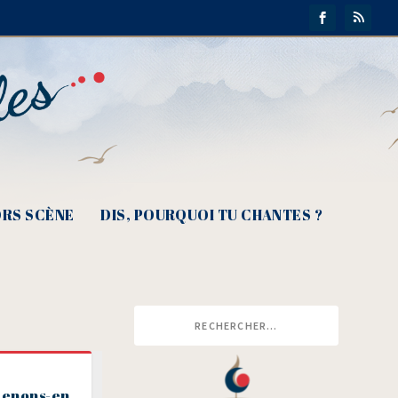
RS SCÈNE
DIS, POURQUOI TU CHANTES ?
renons-en