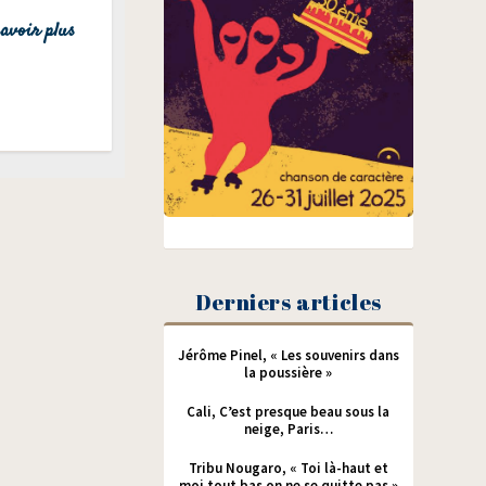
avoir plus
Derniers articles
Jérôme Pinel, « Les souvenirs dans
la poussière »
Cali, C’est presque beau sous la
neige, Paris…
Tribu Nougaro, « Toi là-haut et
moi tout bas on ne se quitte pas »