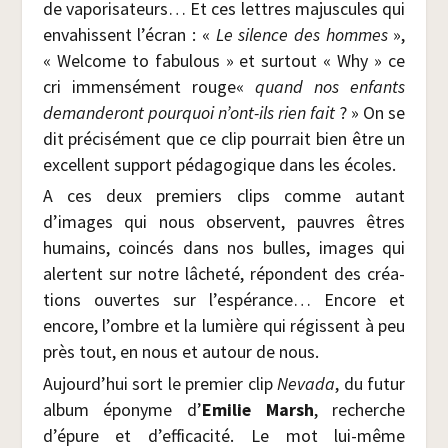
de vapo­ri­sa­teurs… Et ces lettres majus­cules qui
enva­hissent l’écran : «
Le silence des hommes
»,
« Wel­come to fabu­lous » et sur­tout « Why » ce
cri immen­sé­ment rouge«
quand nos enfants
deman­de­ront pour­quoi n’ont-ils rien fait
? » On se
dit pré­ci­sé­ment que ce clip pour­rait bien être un
excellent sup­port péda­go­gique dans les écoles.
A ces deux pre­miers clips comme autant
d’images qui nous observent, pauvres êtres
humains, coin­cés dans nos bulles, images qui
alertent sur notre lâche­té, répondent des créa­
tions ouvertes sur l’espérance… Encore et
encore, l’ombre et la lumière qui régissent à peu
près tout, en nous et autour de nous.
Aujourd’hui sort le pre­mier clip
Neva­da
, du futur
album épo­nyme d’
Emi­lie Marsh
, recherche
d’épure et d’efficacité. Le mot lui-même