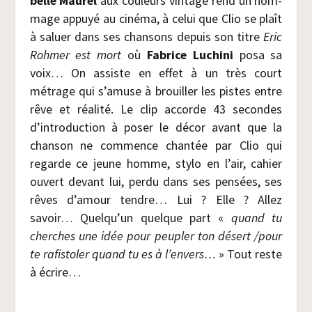
belle Mau­rel
aux cou­leurs vin­tage rend un hom­
mage appuyé au ciné­ma, à celui que Clio se plaît
à saluer dans ses chan­sons depuis son titre
Eric
Roh­mer est mort
où
Fabrice Luchi­ni
posa sa
voix… On assiste en effet à un très court
métrage qui s’amuse à brouiller les pistes entre
rêve et réa­li­té. Le clip accorde 43 secondes
d’introduction à poser le décor avant que la
chan­son ne com­mence chan­tée par Clio qui
regarde ce jeune homme, sty­lo en l’air, cahier
ouvert devant lui, per­du dans ses pen­sées, ses
rêves d’amour tendre… Lui ? Elle ? Allez
savoir… Quelqu’un quelque part «
quand tu
cherches une idée pour peu­pler ton désert /​pour
te rafis­to­ler quand tu es à l’envers…
» Tout reste
à écrire…