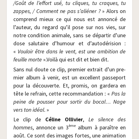
/​Goût de l’effort usé, tu cliques, tu craques, tu
zappes, / Com­ment ne pas s’aliéner ?
» Alors on
com­prend mieux ce qui nous est annon­cé de
l’auteur, du regard qu’il pose sur nos vies, sur
notre condi­tion ani­male, sans se dépar­tir d’une
dose salu­taire d’humour et d’autodérision :
«
Vou­loir être dans le vent, est une ambi­tion de
feuille morte
».Voi­là qui est dit et bien dit.
Sans nul doute ce clip, pre­mier extrait d’un pre­
mier album à venir, est un excellent pas­se­port
pour la décou­verte. Et, pro­mis, on gar­de­ra en
tête le refrain, cette recom­man­da­tion : «
Pas la
peine de pous­ser pour sor­tir du bocal… Nage
vers ton idéal
. »
Le clip de
Céline Olli­vier
,
Le silence des
ème
hommes
, annonce un 3
album à paraître en
août. Ce sont des images fortes, une ani­ma­tion