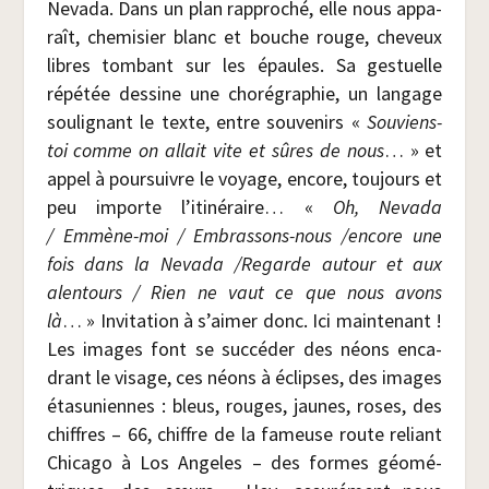
Neva­da. Dans un plan rap­pro­ché, elle nous appa­
raît, che­mi­sier blanc et bouche rouge, che­veux
libres tom­bant sur les épaules. Sa ges­tuelle
répé­tée des­sine une cho­ré­gra­phie, un lan­gage
sou­li­gnant le texte, entre sou­ve­nirs «
Sou­viens-
toi comme on allait vite et sûres de nous
… » et
appel à pour­suivre le voyage, encore, tou­jours et
peu importe l’itinéraire… «
Oh, Neva­da
/ Emmène-moi / Embras­sons-nous /​encore une
fois dans la Neva­da /​Regarde autour et aux
alen­tours / Rien ne vaut ce que nous avons
là
… » Invi­ta­tion à s’aimer donc. Ici main­te­nant !
Les images font se suc­cé­der des néons enca­
drant le visage, ces néons à éclipses, des images
éta­su­niennes : bleus, rouges, jaunes, roses, des
chiffres – 66, chiffre de la fameuse route reliant
Chi­ca­go à Los Angeles – des formes géo­mé­