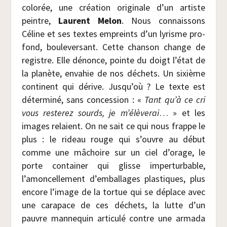
colo­rée, une créa­tion ori­gi­nale d’un artiste
peintre,
Laurent Melon
. Nous connais­sons
Céline et ses textes empreints d’un lyrisme pro­
fond, bou­le­ver­sant. Cette chan­son change de
registre. Elle dénonce, pointe du doigt l’état de
la pla­nète, enva­hie de nos déchets. Un sixième
conti­nent qui dérive. Jusqu’où ? Le texte est
déter­mi­né, sans conces­sion : «
Tant qu’à ce cri
vous res­te­rez sourds, je m’élèverai
… » et les
images relaient. On ne sait ce qui nous frappe le
plus : le rideau rouge qui s’ouvre au début
comme une mâchoire sur un ciel d’orage, le
porte contai­ner qui glisse imper­tur­bable,
l’amoncellement d’emballages plas­tiques, plus
encore l’image de la tor­tue qui se déplace avec
une cara­pace de ces déchets, la lutte d’un
pauvre man­ne­quin arti­cu­lé contre une arma­da