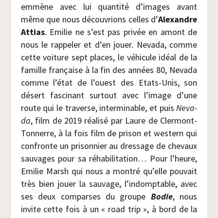
emmène avec lui quan­ti­té d’images avant
même que nous décou­vrions celles d’
Alexandre
Attias
. Emi­lie ne s’est pas pri­vée en amont de
nous le rap­pe­ler et d’en jouer. Neva­da, comme
cette voi­ture sept places, le véhi­cule idéal de la
famille fran­çaise à la fin des années 80, Neva­da
comme l’état de l’ouest des Etats-Unis, son
désert fas­ci­nant sur­tout avec l’image d’une
route qui le tra­verse, inter­mi­nable, et puis
Neva­
da
, film de 2019 réa­li­sé par Laure de Cler­mont-
Ton­nerre, à la fois film de pri­son et wes­tern qui
confronte un pri­son­nier au dres­sage de che­vaux
sau­vages pour sa réha­bi­li­ta­tion… Pour l’heure,
Emi­lie Marsh qui nous a mon­tré qu’elle pou­vait
très bien jouer la sau­vage, l’indomptable, avec
ses deux com­parses du groupe
Bodie
, nous
invite cette fois à un « road trip », à bord de la