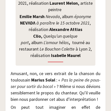
2021, réa­li­sa­tion
Laurent Melon,
artiste
peintre
Emi­lie Marsh
Neva­da
, album
épo­nyme
NEVΛDΛ
à paraître le 15 octobre 2021
,
réa­li­sa­tion
Alexandre Attias
Clio,
Quelqu’un quelque
part
,
album
L’amour hélas
,
tour­né au
res­tau­rant
Le Bou­chon Colette
à Lyon 2,
réa­li­sa­tion
Isa­belle Maurel
Amu­sant, non, ce vers extrait de la chan­son du
tou­lou­sain
Marius Solal
: «
Pas la peine de pous­
ser pour sor­tir du bocal »
? Même si nous dévions
sen­si­ble­ment le pro­pos du chan­teur. Qu’il veuille
bien nous par­don­ner cet abus d’interprétation !
On peut tout ima­gi­ner en effet de