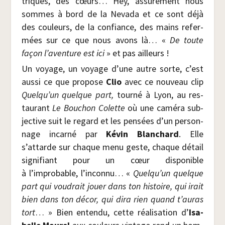
triques, des cœurs… Hey, assu­ré­ment nous
sommes à bord de la Neva­da et ce sont déjà
des cou­leurs, de la confiance, des mains refer­
mées sur ce que nous avons là… «
De toute
façon l’aventure est ici
» et pas ailleurs !
Un voyage, un voyage d’une autre sorte, c’est
aus­si ce que pro­pose
Clio
avec ce nou­veau clip
Quelqu’un quelque part,
tour­né à Lyon, au res­
tau­rant
Le Bou­chon Colette
où une camé­ra sub­
jec­tive suit le regard et les pen­sées d’un per­son­
nage incar­né par
Kévin Blan­chard
. Elle
s’attarde sur chaque menu geste, chaque détail
signi­fiant pour un cœur dis­po­nible
à l’improbable, l’inconnu… «
Quelqu’un quelque
part qui vou­drait jouer dans ton his­toire, qui irait
bien dans ton décor, qui dira rien quand t’auras
tort
… » Bien enten­du, cette réa­li­sa­tion d’
Isa­