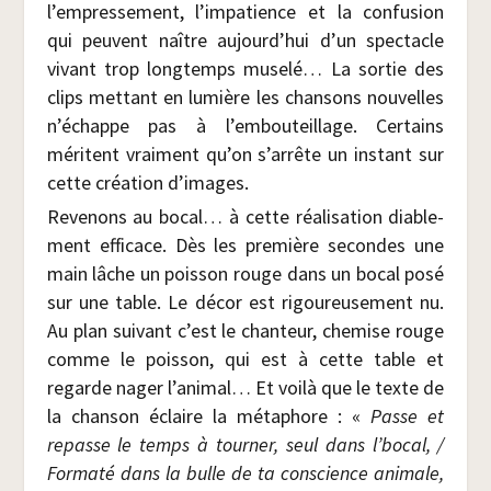
l’empressement, l’impatience et la confu­sion
qui peuvent naître aujourd’hui d’un spec­tacle
vivant trop long­temps muse­lé… La sor­tie des
clips met­tant en lumière les chan­sons nou­velles
n’échappe pas à l’embouteillage. Cer­tains
méritent vrai­ment qu’on s’arrête un ins­tant sur
cette créa­tion d’images.
Reve­nons au bocal… à cette réa­li­sa­tion dia­ble­
ment effi­cace. Dès les pre­mière secondes une
main lâche un pois­son rouge dans un bocal posé
sur une table. Le décor est rigou­reu­se­ment nu.
Au plan sui­vant c’est le chan­teur, che­mise rouge
comme le pois­son, qui est à cette table et
regarde nager l’animal… Et voi­là que le texte de
la chan­son éclaire la méta­phore : «
Passe et
repasse le temps à tour­ner, seul dans l’bocal, /​
For­ma­té dans la bulle de ta conscience ani­male,