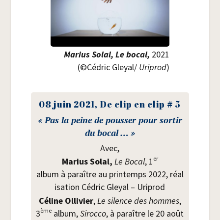
Marius Solal, Le bocal,
2021
(©Cédric Gleyal/
Uri­prod
)
08 juin 2021, De clip en clip
#
5
«
Pas la peine de pous­ser pour sor­tir
du bocal
… »
Avec,
er
Marius Solal,
Le Bocal
, 1
album à paraître au prin­temps 2022, réa­l
i­sa­tion Cédric Gleyal – Uriprod
Céline Olli­vier
,
Le silence des hommes
,
ème
3
album,
Siroc­co
, à paraître le 20 août