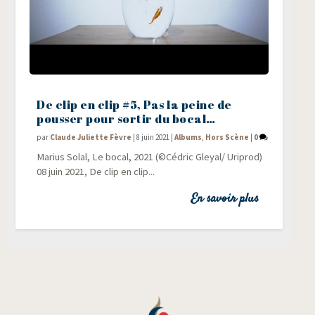
De clip en clip #5, Pas la peine de
pousser pour sortir du bocal…
par
Claude Juliette Fèvre
|
8 juin 2021
|
Albums
,
Hors Scène
|
0
Marius Solal, Le bocal, 2021 (©Cédric Gleyal/ Uri­prod)
08 juin 2021, De clip en clip...
En savoir plus