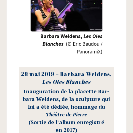
Bar­ba­ra Wel­dens,
Les Oies
Blanches
(© Eric Bau­dou /​
Pano­ra­miX)
28 mai 2019 – Bar­ba­ra Wel­dens,
Les Oies Blanches
Inau­gu­ra­tion de la pla­cette Bar­
ba­ra Wel­dens, de la sculp­ture qui
lui a été dédiée, hom­mage du
Théâtre de Pierre
(Sor­tie de l’album enre­gis­tré
en 2017)