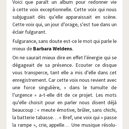
Voi­ci que paraît un album pour redon­ner vie
à cette voix excep­tion­nelle. Cette voix qui nous
sub­ju­guait dès qu’elle appa­rais­sait en scène.
Cette voix qui, un jour d’orage, s’est tue dans un
éclair fulgurant.
Ful­gu­rance, sans doute est-ce le mot qui parle le
mieux de
Bar­ba­ra Wel­dens
.
On ne sau­rait mieux dire en effet l’énergie qui se
déga­geait de sa pré­sence. Ecou­ter ce disque
vous trans­perce, tant elle a mis d’elle dans cet
enre­gis­tre­ment. Car cette voix nous revient avec
une force sin­gu­lière, « dans le tumulte de
l’urgence » a‑t-elle dit de ce pro­jet. Les mots
qu’elle choi­sit pour en par­ler nous disent déjà
beau­coup : « meute émo­tive, brû­ler, sans chi­chi,
la bat­te­rie tabasse… » Bref, une voix qui « passe
la rampe », crie, appelle… Une musique réso­lu­