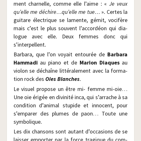
ment char­nelle, comme elle l’aime : «
Je veux
qu’elle me déchire…qu’elle me tue…
». Certes la
gui­tare élec­trique se lamente, gémit, voci­fère
mais c’est le plus sou­vent l’accordéon qui dia­
logue avec elle. Deux femmes donc qui
s’interpellent.
Bar­ba­ra, que l’on voyait entou­rée de
Bar­ba­ra
Ham­ma­di
au pia­no et de
Marion Diaques
au
vio­lon se déchaîne lit­té­ra­le­ment avec la for­ma­
tion rock des
Oies Blanches
.
Le visuel pro­pose un être mi- femme mi-oie…
Une oie éri­gée en divi­ni­té inca, qui s’arrache à sa
condi­tion d’animal stu­pide et inno­cent, pour
s’emparer des plumes de paon… Toute une
symbolique.
Les dix chan­sons sont autant d’occasions de se
lais­ser empor­ter par la force tra­gique du com­