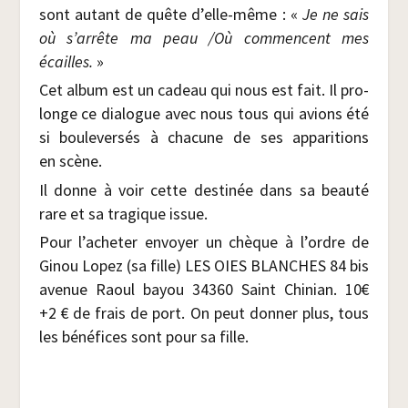
sont autant de quête d’elle-même : «
Je ne sais
où s’arrête ma peau /​Où com­mencent mes
écailles.
»
Cet album est un cadeau qui nous est fait. Il pro­
longe ce dia­logue avec nous tous qui avions été
si bou­le­ver­sés à cha­cune de ses appa­ri­tions
en scène.
Il donne à voir cette des­ti­née dans sa beau­té
rare et sa tra­gique issue.
Pour l’acheter envoyer un chèque à l’ordre de
Ginou Lopez (sa fille) LES OIES BLANCHES 84 bis
ave­nue Raoul bayou 34360 Saint Chi­nian. 10€
+2 € de frais de port. On peut don­ner plus, tous
les béné­fices sont pour sa fille.