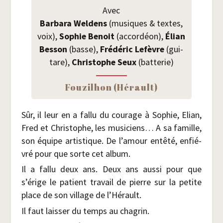
Avec
Bar­ba­ra Wel­dens
(musiques & textes,
voix),
Sophie Benoit
(accor­déon),
Élian
Bes­son
(basse),
Fré­dé­ric Lefèvre
(gui­
tare),
Chris­tophe Seux
(bat­te­rie)
Fou­zil­hon (Hérault)
Sûr, il leur en a fal­lu du cou­rage à Sophie, Elian,
Fred et Chris­tophe, les musi­ciens… A sa famille,
son équipe artis­tique. De l’amour entê­té, enfié­
vré pour que sorte cet album.
Il a fal­lu deux ans. Deux ans aus­si pour que
s’érige le patient tra­vail de pierre sur la petite
place de son vil­lage de l’Hérault.
Il faut lais­ser du temps au chagrin.