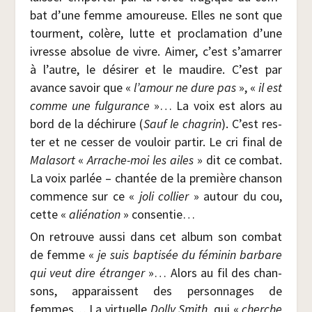
bat d’une femme amou­reuse. Elles ne sont que
tour­ment, colère, lutte et pro­cla­ma­tion d’une
ivresse abso­lue de vivre. Aimer, c’est s’amarrer
à l’autre, le dési­rer et le mau­dire. C’est par
avance savoir que «
l’amour ne dure pas
», «
il est
comme une ful­gu­rance
»… La voix est alors au
bord de la déchi­rure (
Sauf le cha­grin
). C’est res­
ter et ne ces­ser de vou­loir par­tir. Le cri final de
Mala­sort
«
Arrache-moi les ailes
» dit ce com­bat.
La voix par­lée – chan­tée de la pre­mière chan­son
com­mence sur ce «
joli col­lier
» autour du cou,
cette «
alié­na­tion
» consentie…
On retrouve aus­si dans cet album son com­bat
de femme «
je suis bap­ti­sée du fémi­nin bar­bare
qui veut dire étran­ger
»… Alors au fil des chan­
sons, appa­raissent des per­son­nages de
femmes… La vir­tuelle
Dol­ly Smith
, qui «
cherche