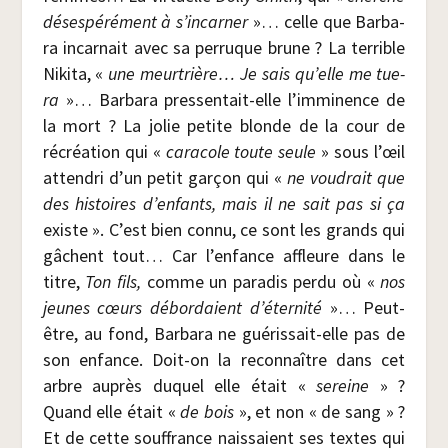
déses­pé­ré­ment à s’incarner
»… celle que Bar­ba­
ra incar­nait avec sa per­ruque brune ? La ter­rible
Niki­ta, «
une meur­trière… Je sais qu’elle me tue­
ra
»… Bar­ba­ra pres­sen­tait-elle l’imminence de
la mort ? La jolie petite blonde de la cour de
récréa­tion qui «
cara­cole toute seule
» sous l’œil
atten­dri d’un petit gar­çon qui «
ne vou­drait que
des his­toires d’enfants, mais il ne sait pas si ça
existe ». C’est bien connu, ce sont les grands qui
gâchent tout… Car l’enfance affleure dans le
titre,
Ton fils,
comme un para­dis per­du où «
nos
jeunes cœurs débor­daient d’éternité
»… Peut-
être, au fond, Bar­ba­ra ne gué­ris­sait-elle pas de
son enfance. Doit-on la recon­naître dans cet
arbre auprès duquel elle était «
sereine
» ?
Quand elle était «
de bois
», et non « de sang » ?
Et de cette souf­france nais­saient ses textes qui