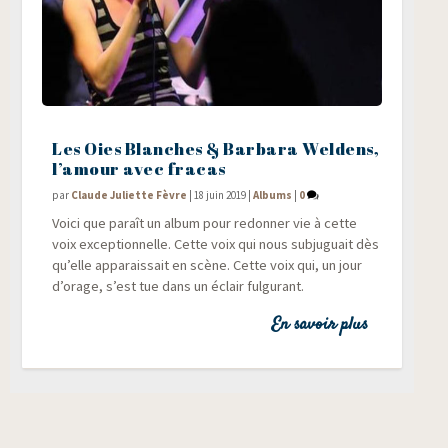
Les Oies Blanches & Barbara Weldens,
l’amour avec fracas
par
Claude Juliette Fèvre
|
18 juin 2019
|
Albums
|
0
Voi­ci que paraît un album pour redon­ner vie à cette
voix excep­tion­nelle. Cette voix qui nous sub­ju­guait dès
qu’elle appa­rais­sait en scène. Cette voix qui, un jour
d’orage, s’est tue dans un éclair fulgurant.
En savoir plus