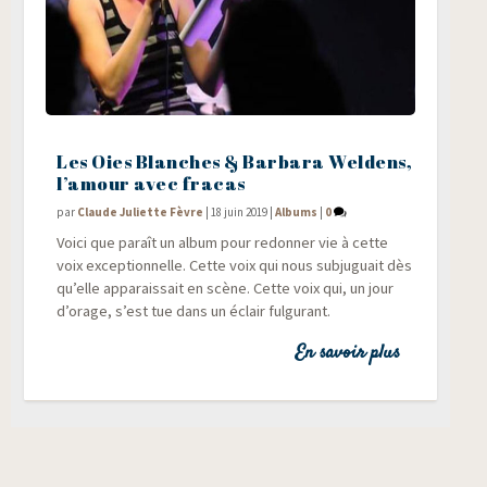
Les Oies Blanches & Barbara Weldens,
l’amour avec fracas
par
Claude Juliette Fèvre
|
18 juin 2019
|
Albums
|
0
Voi­ci que paraît un album pour redon­ner vie à cette
voix excep­tion­nelle. Cette voix qui nous sub­ju­guait dès
qu’elle appa­rais­sait en scène. Cette voix qui, un jour
d’orage, s’est tue dans un éclair fulgurant.
En savoir plus