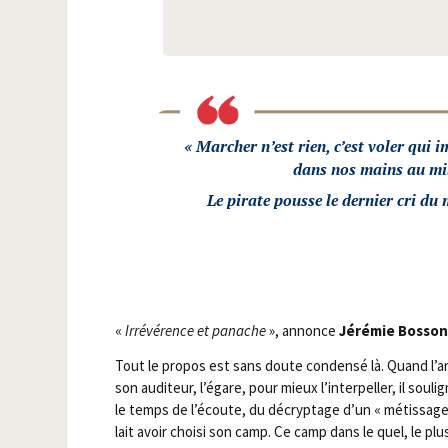
« Mar­cher n’est rien, c’est voler qui 
dans nos mains au mil
Le pirate pousse le der­nier cri du 
«
Irré­vé­rence et panache
», annonce
Jéré­mie Bos­so
Tout le pro­pos est sans doute conden­sé là. Quand l’
son audi­teur, l’égare, pour mieux l’interpeller, il sou­lig
le temps de l’écoute, du décryp­tage d’un « métis­sage
lait avoir choi­si son camp. Ce camp dans le quel, le pl