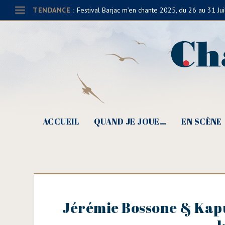
TENDANCE :
Festival Barjac m’en chante 2025, du 26 au 31 Jui
ACCUEIL
QUAND JE JOUE…
EN SCÈNE
Jérémie Bossone & Kapu