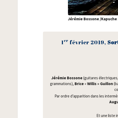
Jéré­mie Bos­sone /​Kapuche
er
1
février 2019,
Sor
Jéré­mie Bos­sone
(gui­tares élec­triques
gram­ma­tions),
Brice
«
Willis » Guillon
(b
co
Par ordre d’apparition dans les inter­m
Aug
Et une liste