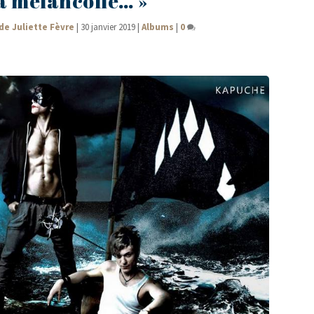
a mélancolie… »
de Juliette Fèvre
|
30 janvier 2019
|
Albums
|
0