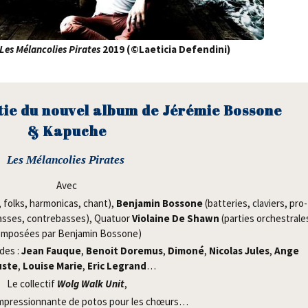
Les Mélan­co­lies Pirates
2019 (©Lae­ti­cia Defendini)
­tie du nou­vel album de
Jéré­mie Bos­sone
& Kapuche
Les Mélan­co­lies Pirates
Avec
, folks, har­mo­ni­cas, chant),
Ben­ja­min Bos­sone
(bat­te­ries, cla­viers, pro­
asses, contre­basses), Qua­tuor
Vio­laine De Shawn
(par­ties orches­trale
m­po­sées par Ben­ja­min Bossone)
èdes :
Jean Fauque
,
Benoit Dore­mus
,
Dimo­né
,
Nico­las Jules
,
Ange
uste
,
Louise Marie
,
Eric Legrand
…
Le col­lec­tif
Wolg Walk Unit
,
 impres­sion­nante de potos pour les chœurs…