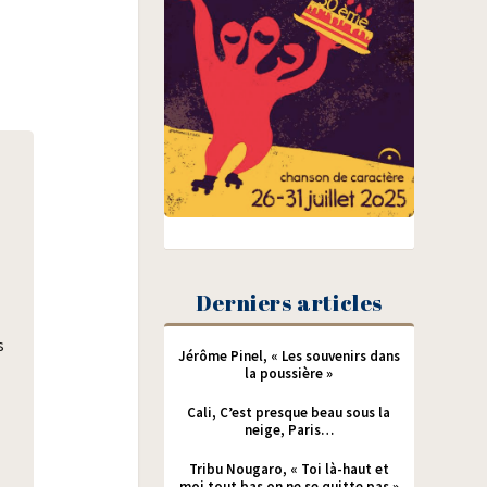
Derniers articles
s
Jérôme Pinel, « Les souvenirs dans
la poussière »
Cali, C’est presque beau sous la
neige, Paris…
Tribu Nougaro, « Toi là-haut et
moi tout bas on ne se quitte pas »