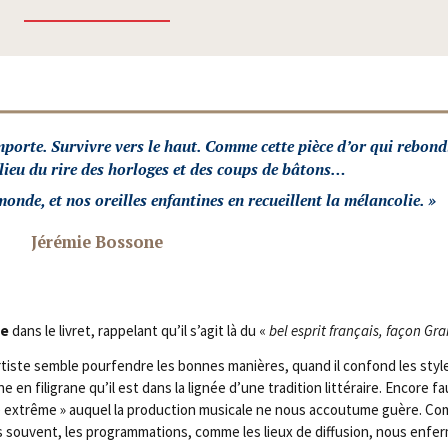
importe. Sur­vivre vers le haut. Comme cette pièce d’or qui rebon­d
ieu du rire des hor­loges et des coups de bâtons…
monde, et nos oreilles enfan­tines en recueillent la mélan­co­lie
. »
Jéré­mie Bossone
ne
dans le livret, rap­pe­lant qu’il s’agit là du «
bel esprit fran­çais, façon Gr
artiste semble pour­fendre les bonnes manières, quand il confond les styl
ne en fili­grane qu’il est dans la lignée d’une tra­di­tion lit­té­raire. Encore f
 extrême » auquel la pro­duc­tion musi­cale ne nous accou­tume guère. Com
us sou­vent, les pro­gram­ma­tions, comme les lieux de dif­fu­sion, nous enfe