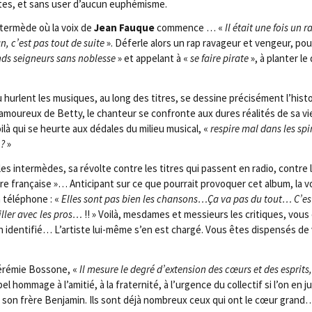
mptes, et sans user d’aucun euphémisme.
nter­mède où la voix de
Jean
Fauque
com­mence … «
Il était une fois un 
n, c’est pas tout de suite
». Déferle alors un rap rava­geur et ven­geur, pou
ds sei­gneurs sans noblesse
» et appe­lant à «
se faire pirate
», à plan­ter le
 hurlent les musiques, au long des titres, se des­sine pré­ci­sé­ment l’his
moureux de Bet­ty, le chan­teur se confronte aux dures réa­li­tés de sa vie 
oi­là qui se heurte aux dédales du milieu musi­cal, «
res­pire mal dans les spi­
 ?
»
 les inter­mèdes, sa révolte contre les titres qui passent en radio, contre
e fran­çaise »… Anti­ci­pant sur ce que pour­rait pro­vo­quer cet album, la 
 télé­phone : «
Elles sont pas bien les chansons…Ça va pas du tout… C’es
iller avec les pros…
!! » Voi­là, mes­dames et mes­sieurs les cri­tiques, vous
 iden­ti­fié… L’artiste lui-même s’en est char­gé. Vous êtes dis­pen­sés de
éré­mie Bos­sone, «
Il mesure le degré d’extension des cœurs et des esprits,
 hom­mage à l’amitié, à la fra­ter­ni­té, à l’urgence du col­lec­tif si l’on en 
r son frère Ben­ja­min. Ils sont déjà nom­breux ceux qui ont le cœur grand