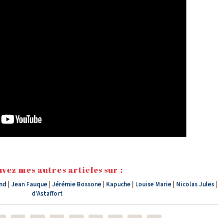
vez mes autres articles sur :
and
|
Jean Fauque
|
Jérémie Bossone
|
Kapuche
|
Louise Marie
|
Nicolas Jules
d'Astaffort