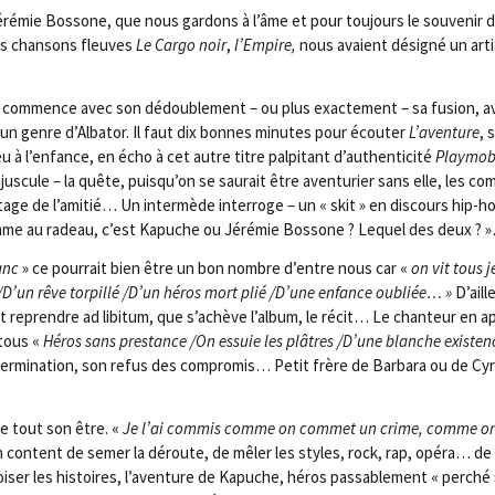
é­mie Bos­sone, que nous gar­dons à l’âme et pour tou­jours le sou­ve­nir 
es chan­sons fleuves
Le Car­go noir
,
l’Empire,
nous avaient dési­gné un arti
Tout com­mence avec son dédou­ble­ment – ou plus exac­te­ment – sa fusion, 
 un genre d’Albator. Il faut dix bonnes minutes pour écou­ter
L’aventure
, 
ieu à l’enfance, en écho à cet autre titre pal­pi­tant d’authenticité
Play­mo­b
majus­cule – la quête, puisqu’on se sau­rait être aven­tu­rier sans elle, les c
e­tage de l’amitié… Un inter­mède inter­roge – un « skit » en dis­cours hip-
L’homme au radeau, c’est Kapuche ou Jéré­mie Bos­sone ? Lequel des deux ? 
anc
» ce pour­rait bien être un bon nombre d’entre nous car «
on vit tous j
/​D’un rêve tor­pillé /​D’un héros mort plié /​D’une enfance oubliée… »
D’aill
t reprendre ad libi­tum, que s’achève l’album, le récit… Le chan­teur en ap
 tous «
Héros sans pres­tance /​On essuie les plâtres /​D’une blanche exis­ten
er­mi­na­tion, son refus des com­pro­mis… Petit frère de Bar­ba­ra ou de Cyra
de tout son être. «
Je l’ai com­mis comme on com­met un crime, comme o
 content de semer la déroute, de mêler les styles, rock, rap, opé­ra… d
roi­ser les his­toires, l’aventure de Kapuche, héros pas­sa­ble­ment « per­ché 