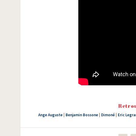
Retrou
Ange Auguste
|
Benjamin Bossone
|
Dimoné
|
Eric Legr