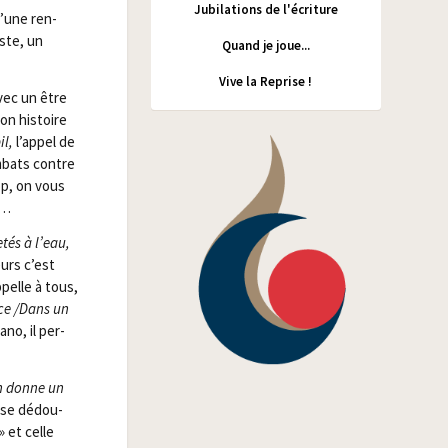
Jubilations de l'écriture
d’une ren­
ste, un
Quand je joue...
Vive la Reprise !
avec un être
son his­toire
il,
l’appel de
om­bats contre
hop, on vous
»…
etés à l’eau,
eurs c’est
pelle à tous,
ce /​Dans un
­no, il per­
n donne un
e se dédou­
» et celle