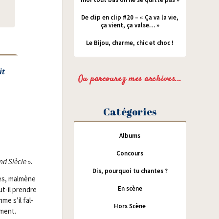
De clip en clip #20 – « Ça va la vie,
ça vient, ça valse… »
Le Bijou, charme, chic et choc !
it
Ou parcourez mes archives...
Catégories
Albums
Concours
and Siècle
».
Dis, pourquoi tu chantes ?
es, mal­mène
En scène
aut-il prendre
me s’il fal­
Hors Scène
rment.