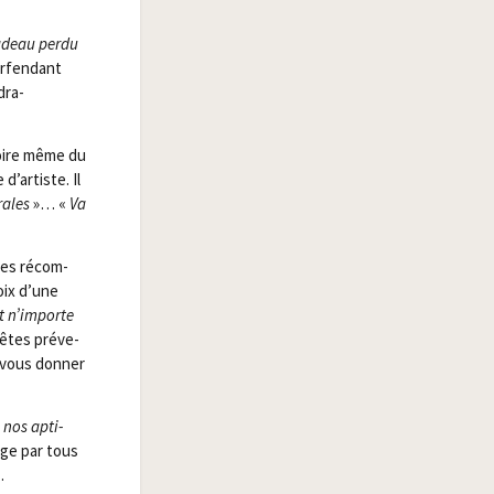
radeau per­du
r­fen­dant
 dra­
toire même du
d’artiste. Il
rales
»… «
Va
 les récom­
voix d’une
t n’importe
 êtes pré­ve­
 vous don­ner
 nos apti­
juge par tous
…