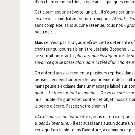
d’un chan­teur meur­trier, il règle aus­si quelques co
Cet album est une révolte, un cri… Il s’ouvre sur un i
en mer
»…Immé­dia­te­ment inter­rom­pue «
Attends, Jea
sans com­plexe, sans aucune rete­nue, tous nos «
gran
peau noir…
Mais ce n’est pas tout, au-delà de cette défer­lante où
chan­teur qui pour­rait bien être Jéré­mie Bos­sone… L’a
se sen­tait pour­tant «
plus fort que Ras­ti­gnac
» et le v
savoir ce qui se passe alors dans la tête d’un chan­teur
On entend aus­si clai­re­ment à plu­sieurs reprises dans
penses cen­sées hono­rer « le rayon­ne­ment de la cultur
mana­geuse s’exclame dans un mes­sage lais­sé sur son
quoi… Tu tires sur tout le monde… On va encore se gr
nus. Inutile d’argumenter contre cet objet musi­cal non
la peine d’écrire. Pas­sez votre chemin !
«
Ce disque est un baro­mètre
», nous dit en exergue J
tudes à l’aventure. »
Il est aus­si sans aucun doute un bel
ceux qui l’on rejoint dans l’aventure, à com­men­cer pa