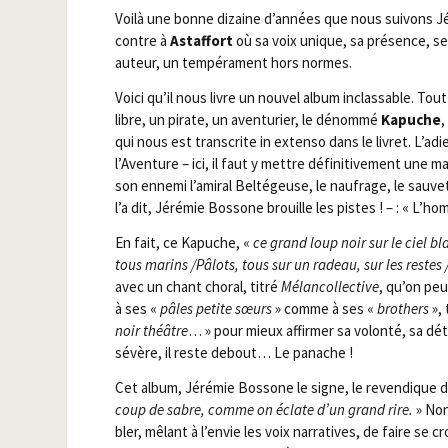
Voi­là une bonne dizaine d’années que nous sui­vons Jér
contre à
Astaf­fort
où sa voix unique, sa pré­sence, s
auteur, un tem­pé­ra­ment hors normes.
Voi­ci qu’il nous livre un nou­vel album inclas­sable. 
libre, un pirate, un aven­tu­rier, le dénom­mé
Kapuche
,
qui nous est trans­crite in exten­so dans le livret. L’ad
l’Aventure – ici, il faut y mettre défi­ni­ti­ve­ment une 
son enne­mi l’amiral Bel­té­geuse, le nau­frage, le sau­v
l’a dit, Jéré­mie Bos­sone brouille les pistes ! – : « 
En fait, ce Kapuche, «
ce grand loup noir sur le ciel bl
tous marins /​Pâlots, tous sur un radeau, sur les restes 
avec un chant cho­ral, titré
Mélan­col­lec­tive
, qu’on peu
à ses «
pâles petite sœurs
» comme à ses «
bro­thers
»,
noir théâtre
… » pour mieux affir­mer sa volon­té, sa dét
sé­vère, il reste debout… Le panache !
Cet album, Jéré­mie Bos­sone le signe, le reven­dique 
coup de sabre, comme on éclate d’un grand rire.
» Non
bler, mêlant à l’envie les voix nar­ra­tives, de faire se c