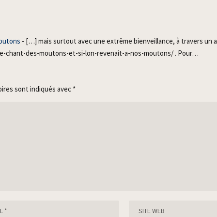
Moutons
- […] mais surtout avec une extrême bienveillance, à travers un a
fr/le-chant-des-moutons-et-si-lon-revenait-a-nos-moutons/ . Pour…
oires sont indiqués avec
*