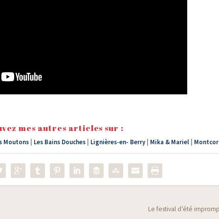
vez mes autres articles sur :
es Moutons
|
Les Bains Douches
|
Lignières-en- Berry
|
Mika & Mariel
|
Montco
Le festival d’été improm