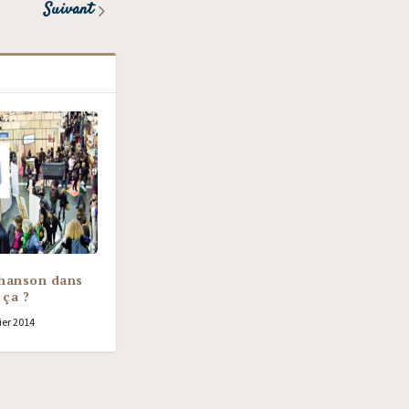
Suivant
 chanson dans
 ça ?
ier 2014