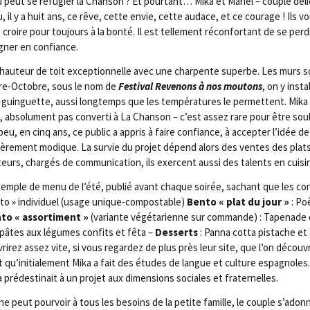
où peut se réfu­gier la Chan­son ? Et pour­tant… Mika et Mariel – couple déli
, il y a huit ans, ce rêve, cette envie, cette audace, et ce cou­rage ! Ils v
croire pour tou­jours à la bon­té. Il est tel­le­ment récon­for­tant de se perd
agner en confiance.
e hau­teur de toit excep­tion­nelle avec une char­pente superbe. Les murs 
mbre-Octobre, sous le nom de
Fes­ti­val Reve­nons à nos mou­tons
, on y ins­t
in­guette, aus­si long­temps que les tem­pé­ra­tures le per­mettent. Mika 
 abso­lu­ment pas conver­ti à La Chan­son – c’est assez rare pour être sou­li
peu, en cinq ans, ce public a appris à faire confiance, à accep­ter l’idée de
u­liè­re­ment modique. La sur­vie du pro­jet dépend alors des ventes des plat
eurs, char­gés de com­mu­ni­ca­tion, ils exercent aus­si des talents en cuisi
exemple de menu de l’été, publié avant chaque soi­rée, sachant que les co
­to » indi­vi­duel (usage unique-com­pos­table)
Ben­to « plat du jour »
: Po
­to « assor­ti­ment »
(variante végé­ta­rienne sur com­mande) : Tape­nade d
e pâtes aux légumes confits et fêta –
Des­serts
: Pan­na cot­ta pis­tache et 
ri­rez assez vite, si vous regar­dez de plus près leur site, que l’on décou
st qu’initialement Mika a fait des études de langue et culture espa­gnoles
a pré­des­ti­nait à un pro­jet aux dimen­sions sociales et fraternelles.
 peut pour­voir à tous les besoins de la petite famille, le couple s’a­donne