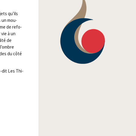
jets qu’ils
is un mou­
mme de refo­
 vie à un
i­té de
à l’ombre
ades du côté
u-dit Les Thi­