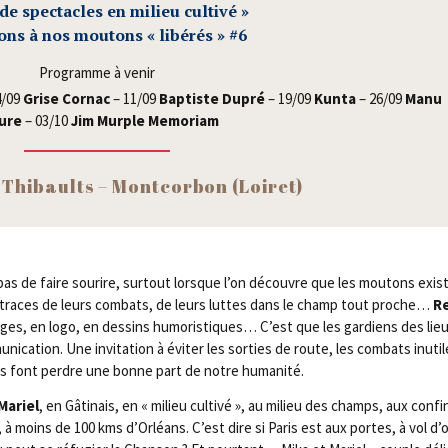
 de spec­tacles en milieu culti­vé »
ns à nos mou­tons « libé­rés » #6
Pro­gramme à venir
/​09
Grise Cor­nac
– 11/​09
Bap­tiste Dupré
– 19/​09
Kun­ta
– 26/​09
Manu
ure
– 03/​10
Jim Murple Memoriam
 Thi­baults – Mont­cor­bon (Loi­ret)
de faire sou­rire, sur­tout lorsque l’on découvre que les mou­tons exist
t traces de leurs com­bats, de leurs luttes dans le champ tout proche…
R
images, en logo, en des­sins humo­ris­tiques… C’est que les gar­diens des lie
­ca­tion. Une invi­ta­tion à évi­ter les sor­ties de route, les com­bats inutil
nous font perdre une bonne part de notre humanité.
Mariel
, en Gâti­nais, en « milieu culti­vé », au milieu des champs, aux conf
, à moins de 100 kms d’Orléans. C’est dire si Paris est aux portes, à vol d