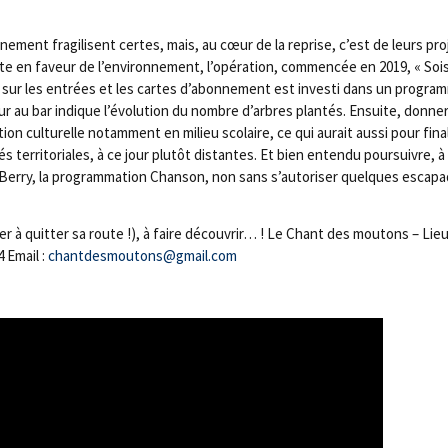
­ment fra­gi­lisent certes, mais, au cœur de la reprise, c’est de leurs pro­
ète en faveur de l’environnement, l’opération, com­men­cée en 2019, « So
ge sur les entrées et les cartes d’abonnement est inves­ti dans un pro­gra
cheur au bar indique l’évolution du nombre d’arbres plan­tés. Ensuite, don­ner
ion cultu­relle notam­ment en milieu sco­laire, ce qui aurait aus­si pour fina­l
vi­tés ter­ri­to­riales, à ce jour plu­tôt dis­tantes. Et bien enten­du pour­suivre, 
Ber­ry, la pro­gram­ma­tion Chan­son, non sans s’autoriser quelques esca­p
ter à quit­ter sa route !), à faire décou­vrir… ! Le Chant des mou­tons – Lie
4 Email :
chantdesmoutons@​gmail.​com