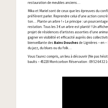
res­tau­ra­tion de meubles anciens…
Mika et Mariel sont de ceux que les épreuves du confi­ne
pré­fèrent par­ler. Reprendre celui d’une action concr
ton… Plante un arbre ! » Le prin­cipe : un pour­cen­ta
res­ta­tion. Tous les 3 € un arbre est plan­té ! Un affi­
pro­jet de rési­dences d’artistes assor­ties d’une ani­ma­t
gagner en visi­bi­li­té et effi­ca­ci­té auprès des col­lec­ti­
bien­veillante des
Bains Douches
de Lignières – en – 
du jazz, du blues ou du folk…
Vous l’aurez com­pris, un lieu à décou­vrir (Ne pas hési­
baults – 45220 Mont­cor­bon Réser­va­tion : 09 52 64 32 1