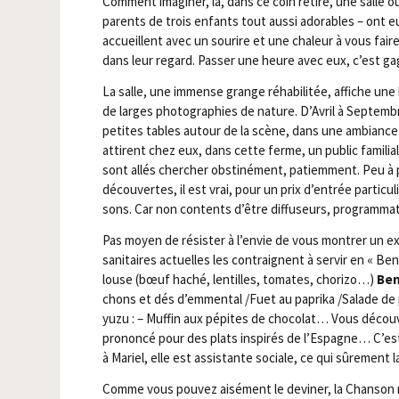
Com­ment ima­gi­ner, là, dans ce coin reti­ré, une salle 
parents de trois enfants tout aus­si ado­rables – ont eu
accueillent avec un sou­rire et une cha­leur à vous faire 
dans leur regard. Pas­ser une heure avec eux, c’est g
La salle, une immense grange réha­bi­li­tée, affiche un
de larges pho­to­gra­phies de nature. D’Avril à Sep­te
petites tables autour de la scène, dans une ambiance gu
attirent chez eux, dans cette ferme, un public fami­lial,
sont allés cher­cher obs­ti­né­ment, patiem­ment. Peu à 
décou­vertes, il est vrai, pour un prix d’entrée par­ti­c
sons. Car non contents d’être dif­fu­seurs, pro­gram­ma­t
Pas moyen de résis­ter à l’envie de vous mon­trer un 
sani­taires actuelles les contraignent à ser­vir en « Ben
louse (bœuf haché, len­tilles, tomates, cho­ri­zo…)
Ben
chons et dés d’emmental /​Fuet au papri­ka /​Salade d
yuzu : – Muf­fin aux pépites de cho­co­lat… Vous décou­v
pro­non­cé pour des plats ins­pi­rés de l’Espagne… C’e
à Mariel, elle est assis­tante sociale, ce qui sûre­ment l
Comme vous pou­vez aisé­ment le devi­ner, la Chan­son ne