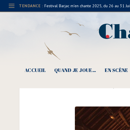
TENDANCE :
Festival Barjac m’en chante 2025, du 26 au 31 Jui
ACCUEIL
QUAND JE JOUE…
EN SCÈNE
Le Chant des Moutons,
Posté par
Claud