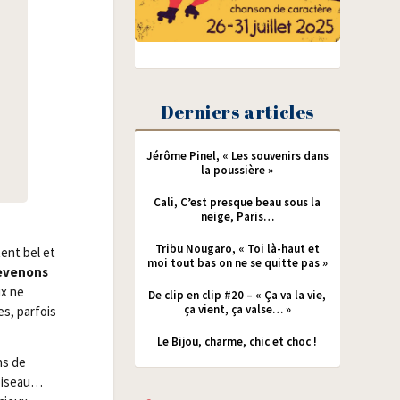
Derniers articles
Jérôme Pinel, « Les souvenirs dans
la poussière »
Cali, C’est presque beau sous la
neige, Paris…
Tribu Nougaro, « Toi là-haut et
ent bel et
moi tout bas on ne se quitte pas »
eve­nons
ux ne
De clip en clip #20 – « Ça va la vie,
ça vient, ça valse… »
es, par­fois
Le Bijou, charme, chic et choc !
ins de
’oiseau…