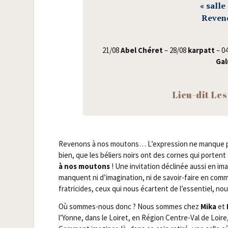
« salle
Reve­no
21/​08
Abel Ché­ret
– 28/​08
kar­patt
– 04
Gal
Lieu-dit Les
Reve­nons à nos mou­tons… L’expression ne manque pas 
bien, que les béliers noirs ont des cornes qui porten
à nos mou­tons
! Une invi­ta­tion décli­née aus­si en 
manquent ni d’imagination, ni de savoir-faire en com­mu­ni
fra­tri­cides, ceux qui nous écartent de l’essentiel, 
Où sommes-nous donc ? Nous sommes chez
Mika
et
l’Yonne, dans le Loi­ret, en Région Centre-Val de Loire