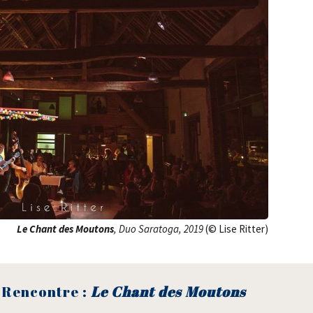
Le Chant des Mou­tons
, Duo Sara­to­ga,
2019
(© Lise Ritter)
 Ren­contre :
Le Chant des Moutons