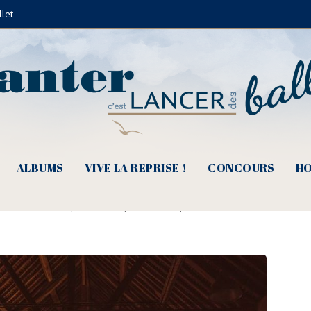
llet
ALBUMS
VIVE LA REPRISE !
CONCOURS
HO
 Et si l’on revenait à nos mouton
e Juliette Fèvre
|
15 août 2020
|
Hors Scène
|
0