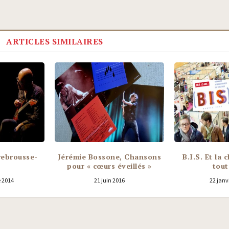
ARTICLES SIMILAIRES
 rebrousse-
Jérémie Bossone, Chansons
B.I.S. Et la
pour « cœurs éveillés »
tout
 2014
21 juin 2016
22 janv