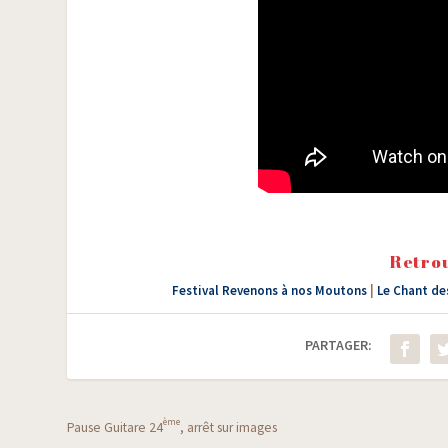
Retrou
Festival Revenons à nos Moutons
|
Le Chant d
PARTAGER:
ème
Pause Guitare 24
, arrêt sur images