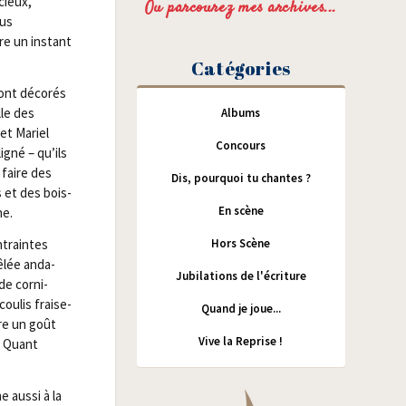
­cieux,
Ou parcourez mes archives...
ous
re un ins­tant
Catégories
sont déco­rés
alle des
Albums
et Mariel
Concours
­gné – qu’ils
 faire des
Dis, pourquoi tu chantes ?
s et des bois­
En scène
ne.
ntraintes
Hors Scène
ê­lée anda­
Jubilations de l'écriture
e cor­ni­
cou­lis fraise-
Quand je joue...
vre un goût
Vive la Reprise !
. Quant
 aus­si à la