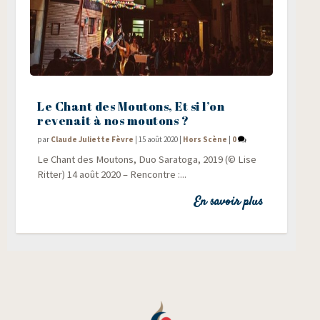
Le Chant des Moutons, Et si l’on
revenait à nos moutons ?
par
Claude Juliette Fèvre
|
15 août 2020
|
Hors Scène
|
0
Le Chant des Mou­tons, Duo Sara­to­ga, 2019 (© Lise
Ritter) 14 août 2020 – Ren­contre :...
En savoir plus