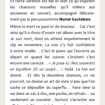
Et cette séré­ni­té est bel et bien ce qu’inspirent
les chan­sons nou­velles qu’il mêle­ra aux
anciennes en concert, accom­pa­gné déli­ca­te­
ment par la per­cus­sion­niste
Muriel Gas­te­bois
.
Même la mort se pare ici de dou­ceur… Car c’est
ain­si qu’il a choi­si d’ouvrir cet album avec le titre
Je suis mort
, dont on attend impa­tiem­ment le
clip en novembre. La voix s’y fait confi­dente
à notre oreille… C’est le pia­no qui l’escorte au
départ et quand les cuivres s’invitent c’est
encore une caresse… «
Je pose ici /​Nos sou­ve­nirs
en équi­libre /​Et un sou­pir…
» Voi­là. Le ton est
don­né… Et dès la deuxième chan­son,
La vie
pour­rait,
on devine un art de vivre si peu que l’on
sache se dépouiller du super­flu… Faire tenir la
vie dans un sac à dos, une poche, un refrain… ou
seule­ment un souvenir…Surtout s’arracher aux