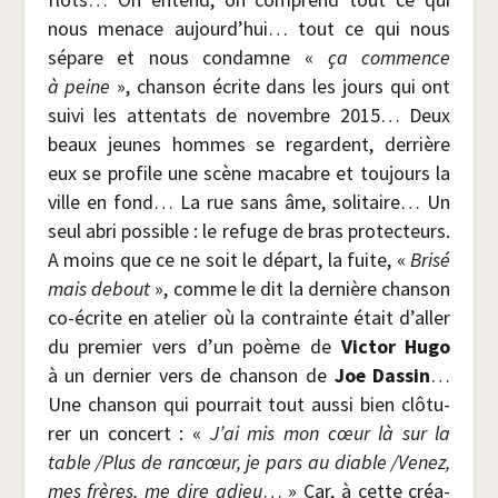
nous menace aujourd’hui… tout ce qui nous
sépare et nous condamne «
ça com­mence
à peine
», chan­son écrite dans les jours qui ont
sui­vi les atten­tats de novembre 2015… Deux
beaux jeunes hommes se regardent, der­rière
eux se pro­file une scène macabre et tou­jours la
ville en fond… La rue sans âme, soli­taire… Un
seul abri pos­sible : le refuge de bras pro­tec­teurs.
A moins que ce ne soit le départ, la fuite, «
Bri­sé
mais debout
», comme le dit la der­nière chan­son
co-écrite en ate­lier où la contrainte était d’aller
du pre­mier vers d’un poème de
Vic­tor Hugo
à un der­nier vers de chan­son de
Joe Das­sin
…
Une chan­son qui pour­rait tout aus­si bien clô­tu­
rer un concert : «
J’ai mis mon cœur là sur la
table /​Plus de ran­cœur, je pars au diable /​Venez,
mes frères, me dire adieu
… » Car, à cette créa­