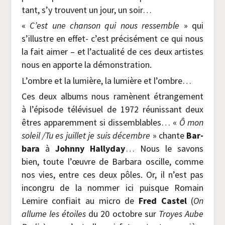
tant, s’y trouvent un jour, un soir…
«
C’est une chan­son qui nous res­semble
» qui
s’illustre en effet- c’est pré­ci­sé­ment ce qui nous
la fait aimer – et l’actualité de ces deux artistes
nous en apporte la démonstration.
L’ombre et la lumière, la lumière et l’ombre…
Ces deux albums nous ramènent étran­ge­ment
à l’épisode télé­vi­suel de 1972 réunis­sant deux
êtres appa­rem­ment si dis­sem­blables… «
Ô mon
soleil /​Tu es juillet je suis décembre
» chante
Bar­
ba­ra
à
John­ny Hal­ly­day
… Nous le savons
bien, toute l’œuvre de Bar­ba­ra oscille, comme
nos vies, entre ces deux pôles. Or, il n’est pas
incon­gru de la nom­mer ici puisque Romain
Lemire confiait au micro de
Fred Cas­tel
(
On
allume les étoiles
du 20 octobre sur
Troyes Aube