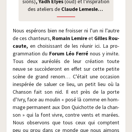
sions)
, Yadh Elyes
(oud) et l’inspiration
des ate­liers de
Claude Lemesle…
Nous espé­rons bien ne frois­ser ni l’un ni l’autre
de ces chan­teurs,
Romain Lemire
et
Gilles Rou­
caute,
en choi­sis­sant de les réunir ici. La pro­
gram­ma­tion du
Forum Léo Fer­ré
nous y invite.
Tous deux auréo­lés de leur créa­tion toute
neuve se suc­cè­de­ront en effet sur cette petite
scène de grand renom… C’était une occa­sion
ines­pé­rée de saluer ce lieu, un petit lieu où la
Chan­son fait son nid. Il est près de la porte
d’Ivry, face au mou­lin « posé là comme en hom­
mage per­ma­nent aux Don Qui­chotte de la chan­
son » qui la font vivre, contre vents et marées.
Nous obser­vons que tous ceux qui comptent
peu ou prou dans ce monde que nous aimons