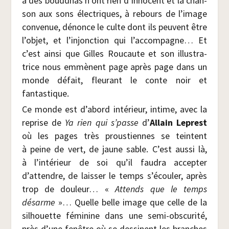
à des boud­dhas n’ont rien d’innocent et la chan­
son aux sons élec­triques, à rebours de l’image
conve­nue, dénonce le culte dont ils peuvent être
l’objet, et l’injonction qui l’accompagne… Et
c’est ain­si que Gilles Rou­caute et son illus­tra­
trice nous emmènent page après page dans un
monde défait, fleu­rant le conte noir et
fantastique.
Ce monde est d’abord inté­rieur, intime, avec la
reprise de
Ya rien qui s’passe
d’
Allain Leprest
où les pages très prous­tiennes se teintent
à peine de vert, de jaune sable. C’est aus­si là,
à l’intérieur de soi qu’il fau­dra accep­ter
d’attendre, de lais­ser le temps s’écouler, après
trop de dou­leur… «
Attends que le temps
désarme
»… Quelle belle image que celle de la
sil­houette fémi­nine dans une semi-obs­cu­ri­té,
près d’une fenêtre où se des­sinent les branches