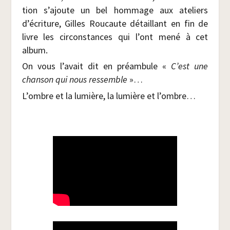
tion s’ajoute un bel hom­mage aux ate­liers
d’écriture, Gilles Rou­caute détaillant en fin de
livre les cir­cons­tances qui l’ont mené à cet
album.
On vous l’avait dit en pré­am­bule «
C’est une
chan­son qui nous res­semble
»…
L’ombre et la lumière, la lumière et l’ombre…