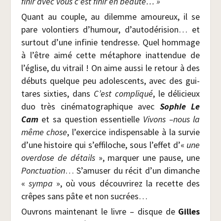
finir avec vous c’est finir en beauté… »
Quant au couple, au dilemme amou­reux, il se
pare volon­tiers d’humour, d’autodérision… et
sur­tout d’une infi­nie ten­dresse. Quel hom­mage
à l’être aimé cette méta­phore inat­ten­due de
l’église, du vitrail ! On aime aus­si le retour à des
débuts quelque peu ado­les­cents, avec des gui­
tares six­ties, dans
C’est com­pli­qué
, le déli­cieux
duo très ciné­ma­to­gra­phique avec
Sophie Le
Cam
et sa ques­tion essen­tielle
Vivons –nous la
même chose
, l’exercice indis­pen­sable à la sur­vie
d’une his­toire qui s’effiloche, sous l’effet d’«
une
over­dose de détails
», mar­quer une pause, une
Ponc­tua­tion
… S’amuser du récit d’un dimanche
«
sym­pa
», où vous décou­vri­rez la recette des
crêpes sans pâte et non sucrées…
Ouvrons main­te­nant le livre – disque de
Gilles