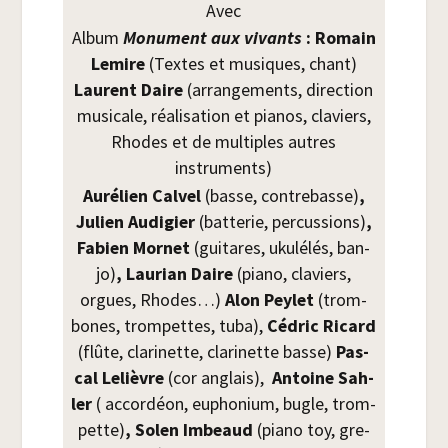
Avec
Album
Monu­ment aux vivants
: Romain
Lemire
(Textes et musiques, chant)
Laurent Daire
(arran­ge­ments, direc­tion
musi­cale, réa­li­sa­tion et pia­nos, cla­viers,
Rhodes et de mul­tiples autres
instruments)
Auré­lien Cal­vel
(basse, contre­basse)
,
Julien Audi­gier
(bat­te­rie, per­cus­sions)
,
Fabien Mor­net
(gui­tares, uku­lé­lés, ban­
jo)
, Lau­rian Daire
(pia­no, cla­viers,
orgues, Rhodes…)
Alon Pey­let
(trom­
bones, trom­pettes, tuba),
Cédric Ricard
(flûte, cla­ri­nette, cla­ri­nette basse)
Pas­
cal Lelièvre
(cor anglais),
Antoine Sah­
ler
( accor­déon, eupho­nium, bugle, trom­
pette)
, Solen Imbeaud
(pia­no toy, gre­