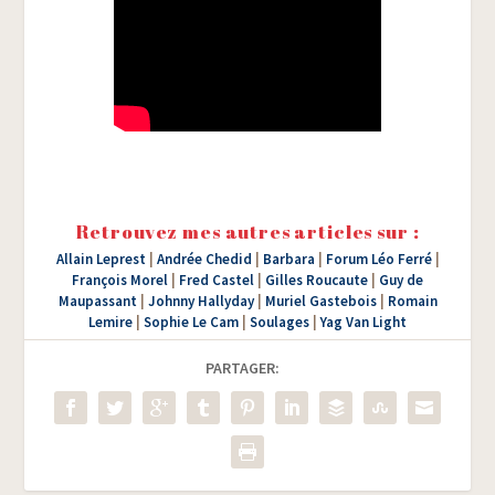
Retrouvez mes autres articles sur :
Allain Leprest
|
Andrée Chedid
|
Barbara
|
Forum Léo Ferré
|
François Morel
|
Fred Castel
|
Gilles Roucaute
|
Guy de
Maupassant
|
Johnny Hallyday
|
Muriel Gastebois
|
Romain
Lemire
|
Sophie Le Cam
|
Soulages
|
Yag Van Light
PARTAGER: