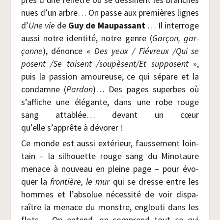
nues d’un arbre… On passe aux pre­mières lignes
d’
Une vie
de
Guy de Mau­pas­sant
… Il inter­roge
aus­si notre iden­ti­té, notre genre (
Gar­çon, gar­
çonne
), dénonce «
Des yeux / Fié­vreux /​Qui se
posent /​Se taisent /​soupèsent/​Et sup­posent
»,
puis la pas­sion amou­reuse, ce qui sépare et la
condamne (
Par­don
)… Des pages superbes où
s’affiche une élé­gante, dans une robe rouge
sang atta­blée… devant un cœur
qu’elle s’apprête à dévorer !
Ce monde est aus­si exté­rieur, faus­se­ment loin­
tain – la sil­houette rouge sang du Mino­taure
menace à nou­veau en pleine page – pour évo­
quer la
fron­tière, le mur
qui se dresse entre les
hommes et l’absolue néces­si­té de voir dis­pa­
raître la menace du monstre, englou­ti dans les
flots… On entend, on com­prend tout ce qui