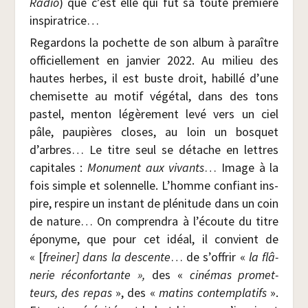
Radio
) que c’est elle qui fut sa toute pre­mière
inspiratrice…
Regar­dons la pochette de son album à paraître
offi­ciel­le­ment en jan­vier 2022. Au milieu des
hautes herbes, il est buste droit, habillé d’une
che­mi­sette au motif végé­tal, dans des tons
pas­tel, men­ton légè­re­ment levé vers un ciel
pâle, pau­pières closes, au loin un bos­quet
d’arbres… Le titre seul se détache en lettres
capi­tales :
Monu­ment aux vivants
… Image à la
fois simple et solen­nelle. L’homme confiant ins­
pire, res­pire un ins­tant de plé­ni­tude dans un coin
de nature… On com­pren­dra à l’écoute du titre
épo­nyme, que pour cet idéal, il convient de
« [
frei­ner] dans la des­cente
… de s’offrir «
la flâ­
ne­rie récon­for­tante »,
des «
ciné­mas pro­met­
teurs, des repas
», des «
matins contem­pla­tifs
».