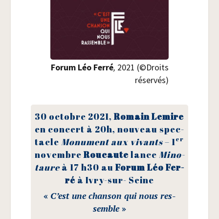
Forum Léo Fer­ré
,
2021 (©Droits
réservés)
30 octobre 2021,
Romain Lemire
en concert à 20h, nou­veau spec­
er
tacle
Monu­ment aux vivants
– 1
novembre
Rou­caute
lance
Mino­
taure
à 17 h30 au
Forum Léo Fer­
ré
à Ivry-sur- Seine
«
C’est une chan­son qui nous res­
semble
»