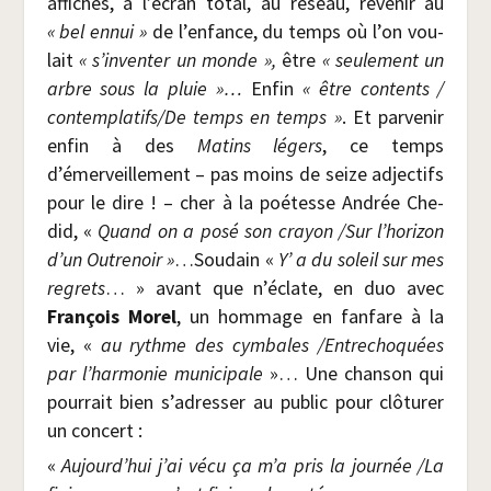
affiches, à l’écran total, au réseau, reve­nir au
« bel ennui »
de l’enfance, du temps où l’on vou­
lait
« s’inventer un monde »,
être
« seule­ment un
arbre sous la pluie »…
Enfin
« être contents /​
contemplatifs/​De temps en temps »
. Et par­ve­nir
enfin à des
Matins légers
, ce temps
d’émerveillement – pas moins de seize adjec­tifs
pour le dire ! – cher à la poé­tesse Andrée Che­
did, «
Quand on a posé son crayon /​Sur l’horizon
d’un Outre­noir »
…Sou­dain «
Y’ a du soleil sur mes
regrets
… » avant que n’éclate, en duo avec
Fran­çois Morel
, un hom­mage en fan­fare à la
vie, «
au rythme des cym­bales /​Entre­cho­quées
par l’harmonie muni­ci­pale
»… Une chan­son qui
pour­rait bien s’adresser au public pour clô­tu­rer
un concert :
«
Aujourd’hui j’ai vécu ça m’a pris la jour­née /​La