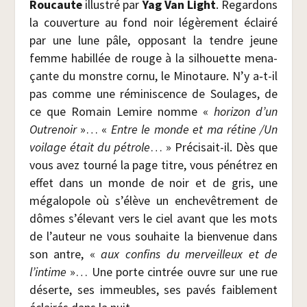
Rou­caute
illus­tré par
Yag Van Light
. Regar­dons
la cou­ver­ture au fond noir légè­re­ment éclai­ré
par une lune pâle, oppo­sant la tendre jeune
femme habillée de rouge à la sil­houette mena­
çante du monstre cor­nu, le Mino­taure. N’y a‑t-il
pas comme une rémi­nis­cence de Sou­lages, de
ce que Romain Lemire nomme «
hori­zon d’un
Outre­noir
»… «
Entre le monde et ma rétine /​Un
voi­lage était du pétrole
… » Pré­ci­sait-il. Dès que
vous avez tour­né la page titre, vous péné­trez en
effet dans un monde de noir et de gris, une
méga­lo­pole où s’élève un enche­vê­tre­ment de
dômes s’élevant vers le ciel avant que les mots
de l’auteur ne vous sou­haite la bien­ve­nue dans
son antre, «
aux confins du mer­veilleux et de
l’intime
»… Une porte cin­trée ouvre sur une rue
déserte, ses immeubles, ses pavés fai­ble­ment