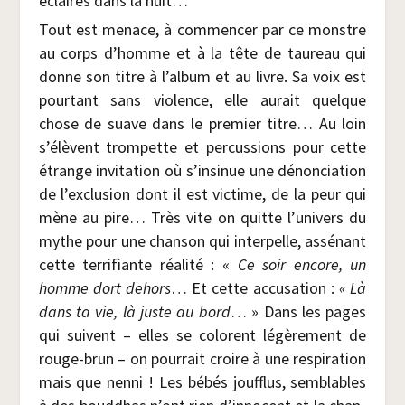
éclai­rés dans la nuit…
Tout est menace, à com­men­cer par ce monstre
au corps d’homme et à la tête de tau­reau qui
donne son titre à l’album et au livre. Sa voix est
pour­tant sans vio­lence, elle aurait quelque
chose de suave dans le pre­mier titre… Au loin
s’élèvent trom­pette et per­cus­sions pour cette
étrange invi­ta­tion où s’insinue une dénon­cia­tion
de l’exclusion dont il est vic­time, de la peur qui
mène au pire… Très vite on quitte l’univers du
mythe pour une chan­son qui inter­pelle, assé­nant
cette ter­ri­fiante réa­li­té : «
Ce soir encore, un
homme dort dehors
… Et cette accu­sa­tion :
« Là
dans ta vie, là juste au bord
… » Dans les pages
qui suivent – elles se colorent légè­re­ment de
rouge-brun – on pour­rait croire à une res­pi­ra­tion
mais que nen­ni ! Les bébés jouf­flus, sem­blables