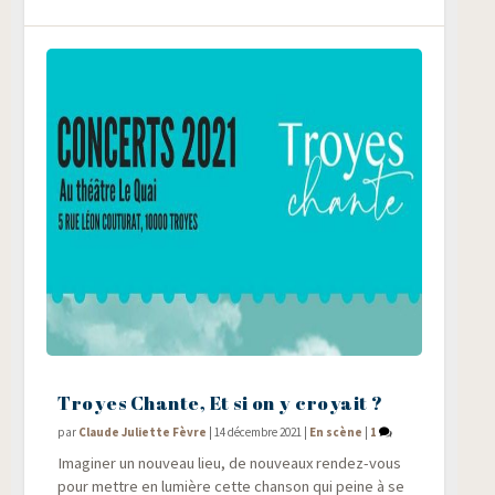
Troyes Chante, Et si on y croyait ?
par
Claude Juliette Fèvre
|
14 décembre 2021
|
En scène
|
1
Ima­gi­ner un nou­veau lieu, de nou­veaux ren­dez-vous
pour mettre en lumière cette chan­son qui peine à se