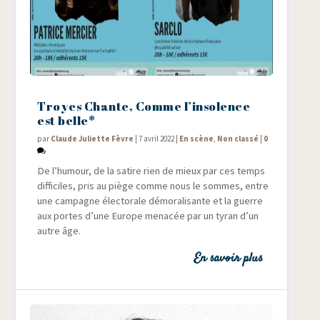
Troyes Chante, Comme l’insolence
est belle*
par
Claude Juliette Fèvre
|
7 avril 2022
|
En scène
,
Non classé
|
0
De l’humour, de la satire rien de mieux par ces temps
dif­fi­ciles, pris au piège comme nous le sommes, entre
une cam­pagne élec­to­rale démo­ra­li­sante et la guerre
aux portes d’une Europe mena­cée par un tyran d’un
autre âge.
En savoir plus