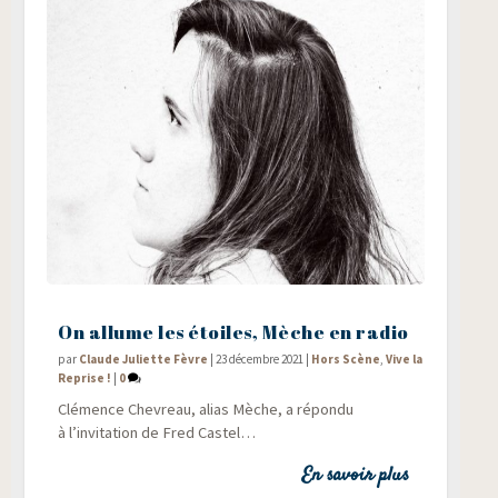
On allume les étoiles, Mèche en radio
par
Claude Juliette Fèvre
|
23 décembre 2021
|
Hors Scène
,
Vive la
Reprise !
|
0
Clé­mence Che­vreau, alias Mèche, a répon­du
à l’invitation de Fred Castel…
En savoir plus