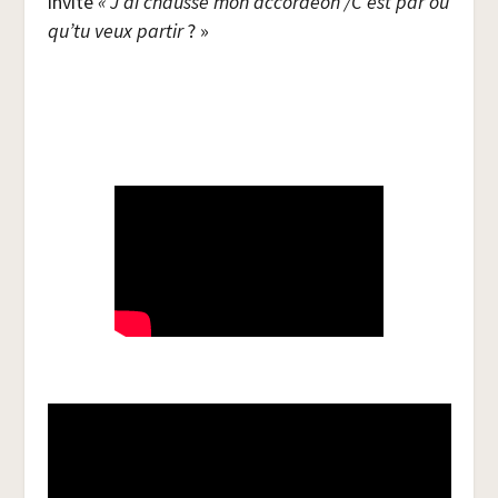
invite
« J’ai chaus­sé mon accor­déon /​C’est par où
qu’tu veux par­tir
? »