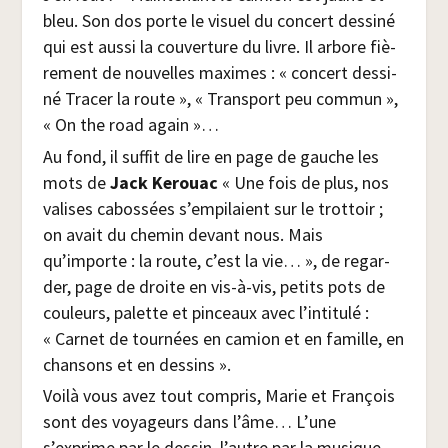
bleu. Son dos porte le visuel du concert des­si­né
qui est aus­si la cou­ver­ture du livre. Il arbore fiè­
re­ment de nou­velles maximes : « concert des­si­
né Tra­cer la route », « Trans­port peu com­mun »,
« On the road again »…
Au fond, il suf­fit de lire en page de gauche les
mots de
Jack Kerouac
« Une fois de plus, nos
valises cabos­sées s’empilaient sur le trot­toir ;
on avait du che­min devant nous. Mais
qu’importe : la route, c’est la vie… », de regar­
der, page de droite en vis-à-vis, petits pots de
cou­leurs, palette et pin­ceaux avec l’intitulé :
« Car­net de tour­nées en camion et en famille, en
chan­sons et en dessins ».
Voi­là vous avez tout com­pris, Marie et Fran­çois
sont des voya­geurs dans l’âme… L’une
s’exprime par le des­sin, l’autre par la musique…