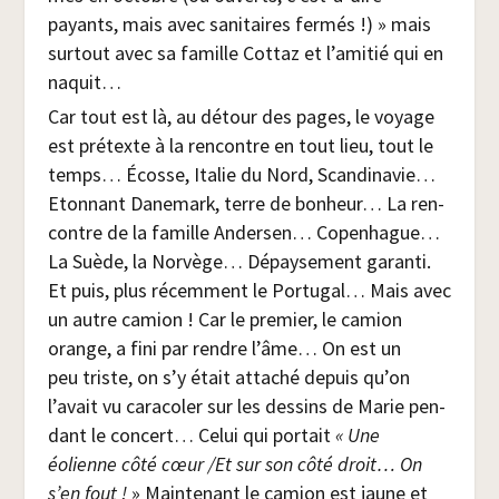
payants, mais avec sani­taires fer­més !) » mais
sur­tout avec sa famille Cot­taz et l’amitié qui en
naquit…
Car tout est là, au détour des pages, le voyage
est pré­texte à la ren­contre en tout lieu, tout le
temps… Écosse, Ita­lie du Nord, Scan­di­na­vie…
Eton­nant Dane­mark, terre de bon­heur… La ren­
contre de la famille Ander­sen… Copen­hague…
La Suède, la Nor­vège… Dépay­se­ment garan­ti.
Et puis, plus récem­ment le Por­tu­gal… Mais avec
un autre camion ! Car le pre­mier, le camion
orange, a fini par rendre l’âme… On est un
peu triste, on s’y était atta­ché depuis qu’on
l’avait vu cara­co­ler sur les des­sins de Marie pen­
dant le concert… Celui qui por­tait
« Une
éolienne côté cœur /​Et sur son côté droit… On
s’en fout !
» Main­te­nant le camion est jaune et