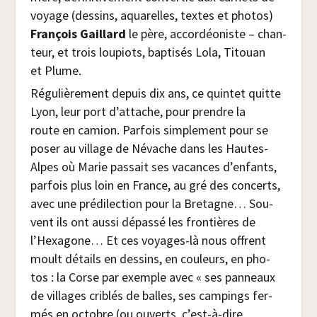
voyage (des­sins, aqua­relles, textes et pho­tos)
Fran­çois Gaillard
le père, accor­déo­niste – chan­
teur, et trois lou­piots, bap­ti­sés Lola, Titouan
et Plume.
Régu­liè­re­ment depuis dix ans, ce quin­tet quitte
Lyon, leur port d’attache, pour prendre la
route en camion. Par­fois sim­ple­ment pour se
poser au vil­lage de Névache dans les Hautes-
Alpes où Marie pas­sait ses vacances d’enfants,
par­fois plus loin en France, au gré des concerts,
avec une pré­di­lec­tion pour la Bre­tagne… Sou­
vent ils ont aus­si dépas­sé les fron­tières de
l’Hexagone… Et ces voyages-là nous offrent
moult détails en des­sins, en cou­leurs, en pho­
tos : la Corse par exemple avec « ses pan­neaux
de vil­lages cri­blés de balles, ses cam­pings fer­
més en octobre (ou ouverts, c’est-à-dire