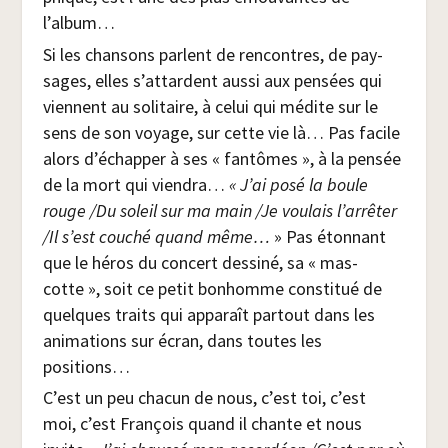
l’album…
Si les chan­sons parlent de ren­contres, de pay­
sages, elles s’attardent aus­si aux pen­sées qui
viennent au soli­taire, à celui qui médite sur le
sens de son voyage, sur cette vie là… Pas facile
alors d’échapper à ses « fan­tômes », à la pen­sée
de la mort qui vien­dra…
« J’ai posé la boule
rouge /​Du soleil sur ma main /​Je vou­lais l’arrêter
/​Il s’est cou­ché quand même…
» Pas éton­nant
que le héros du concert des­si­né, sa « mas­
cotte », soit ce petit bon­homme consti­tué de
quelques traits qui appa­raît par­tout dans les
ani­ma­tions sur écran, dans toutes les
positions…
C’est un peu cha­cun de nous, c’est toi, c’est
moi, c’est Fran­çois quand il chante et nous