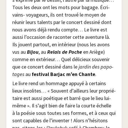
Tous les deux ont les mots pour bagage. Écri­
vains- voya­geurs, ils ont trou­vé le moyen de
réunir leurs talents par le concert des­si­né dont
nous avons déjà ren­du compte… Le livre est
aus­si l’occasion de racon­ter cette aven­ture là.
Ils jouent par­tout, en inté­rieur (nous les avons
vus au
Bijou
, au
Relais de Poche
en Ariège)
comme en exté­rieur… Quel déli­cieux sou­ve­nir
que ce concert des­si­né dans le
jar­din des papo­
tages
au
fes­ti­val Bar­jac m’en Chante
.
Le livre rend un hom­mage appuyé à cer­tains
lieux inso­lites… « Sou­vent d’ailleurs leur pro­prié­
taire est aus­si poé­tique et bar­ré que le lieu lui-
même ». Il s’agit bien de faire la courte échelle
à la poé­sie sous toutes ses formes, et à ceux qui
sont capables de l’inventer ! Alors n’hésitons
pas, citons-les :
l’Inukshuk café
à Cham­be­ry, le