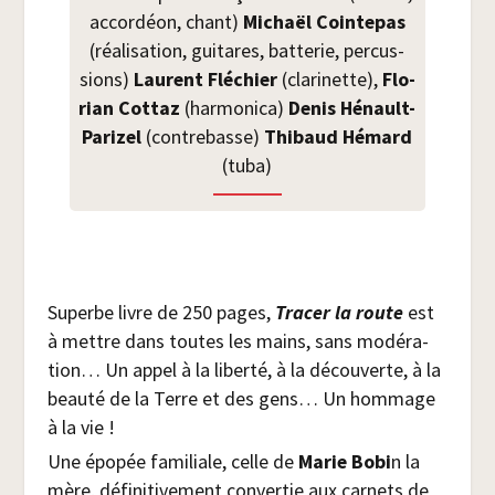
accor­déon, chant)
Michaël Coin­te­pas
(réa­li­sa­tion, gui­tares, bat­te­rie, per­cus­
sions)
Laurent Flé­chier
(cla­ri­nette),
Flo­
rian Cot­taz
(har­mo­ni­ca)
Denis Hénault-
Pari­zel
(contre­basse)
Thi­baud Hémard
(tuba)
Superbe livre de 250 pages,
Tra­cer la route
est
à mettre dans toutes les mains, sans modé­ra­
tion… Un appel à la liber­té, à la décou­verte, à la
beau­té de la Terre et des gens… Un hom­mage
à la vie !
Une épo­pée fami­liale, celle de
Marie Bobi
n la
mère, défi­ni­ti­ve­ment conver­tie aux car­nets de