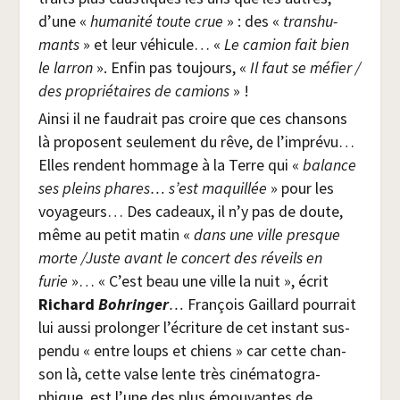
d’une «
huma­ni­té toute crue
» : des «
trans­hu­
mants
» et leur véhi­cule… «
Le camion fait bien
le lar­ron
». Enfin pas tou­jours, «
Il faut se méfier /​
des pro­prié­taires de camions
» !
Ain­si il ne fau­drait pas croire que ces chan­sons
là pro­posent seule­ment du rêve, de l’imprévu…
Elles rendent hom­mage à la Terre qui «
balance
ses pleins phares… s’est maquillée
» pour les
voya­geurs… Des cadeaux, il n’y pas de doute,
même au petit matin «
dans une ville presque
morte /​Juste avant le concert des réveils en
furie
»… « C’est beau une ville la nuit », écrit
Richard
Boh­rin­ger
…
Fran­çois Gaillard pour­rait
lui aus­si pro­lon­ger l’écriture de cet ins­tant sus­
pen­du « entre loups et chiens » car cette chan­
son là, cette valse lente très ciné­ma­to­gra­
phique, est l’une des plus émou­vantes de