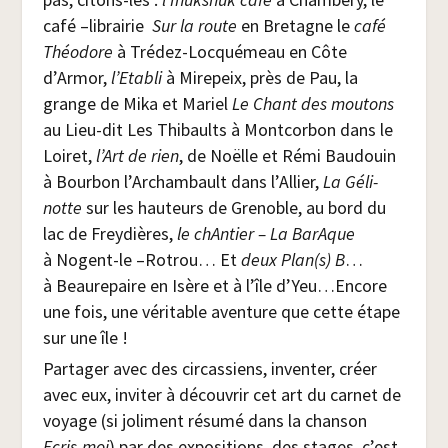
café –librai­rie
Sur la route
en Bre­tagne le
café
Théo­dore
à Tré­dez-Loc­qué­meau en Côte
d’Armor,
l’Etabli
à Mire­peix, près de Pau, la
grange de Mika et Mariel
Le Chant des mou­tons
au Lieu-dit Les Thi­baults à Mont­cor­bon dans le
Loi­ret,
l’Art de rien
, de Noëlle et Rémi Bau­douin
à Bour­bon l’Archambault dans l’Allier,
La Géli­
notte
sur les hau­teurs de Gre­noble, au bord du
lac de Frey­dières,
le chAn­tier – La BarAque
à Nogent-le –Rotrou… Et
deux Plan(s) B
…
à Beau­re­paire en Isère et à l’île d’Yeu…Encore
une fois, une véri­table aven­ture que cette étape
sur une île !
Par­ta­ger avec des cir­cas­siens, inven­ter, créer
avec eux, invi­ter à décou­vrir cet art du car­net de
voyage (si joli­ment résu­mé dans la chan­son
Ecris-moi
) par des expo­si­tions, des stages, c’est