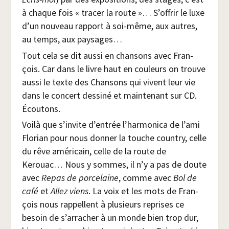
à chaque fois « tra­cer la route »… S’offrir le luxe
d’un nou­veau rap­port à soi-même, aux autres,
au temps, aux paysages…
Tout cela se dit aus­si en chan­sons avec Fran­
çois. Car dans le livre haut en cou­leurs on trouve
aus­si le texte des Chan­sons qui vivent leur vie
dans le concert des­si­né et main­te­nant sur CD.
Écoutons.
Voi­là que s’invite d’entrée l’harmonica de l’ami
Flo­rian pour nous don­ner la touche coun­try, celle
du rêve amé­ri­cain, celle de la route de
Kerouac… Nous y sommes, il n’y a pas de doute
avec
Repas de por­ce­laine
, comme avec
Bol de
café
et
Allez viens
. La voix et les mots de Fran­
çois nous rap­pellent à plu­sieurs reprises ce
besoin de s’arracher à un monde bien trop dur,