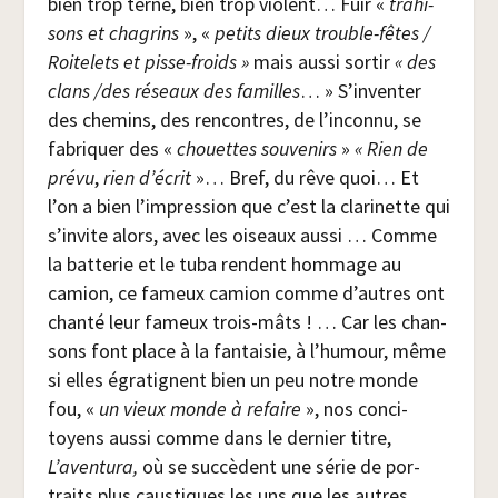
bien trop terne, bien trop violent… Fuir «
tra­hi­
sons et cha­grins
», «
petits dieux trouble-fêtes /​
Roi­te­lets et pisse-froids »
mais aus­si sor­tir
« des
clans /​des réseaux des familles
… » S’inventer
des che­mins, des ren­contres, de l’inconnu, se
fabri­quer des «
chouettes sou­ve­nirs
»
« Rien de
pré­vu
,
rien d’écrit
»… Bref, du rêve quoi… Et
l’on a bien l’impression que c’est la cla­ri­nette qui
s’invite alors, avec les oiseaux aus­si … Comme
la bat­te­rie et le tuba rendent hom­mage au
camion, ce fameux camion comme d’autres ont
chan­té leur fameux trois-mâts ! … Car les chan­
sons font place à la fan­tai­sie, à l’humour, même
si elles égra­tignent bien un peu notre monde
fou, «
un vieux monde à refaire
», nos conci­
toyens aus­si comme dans le der­nier titre,
L’aventura,
où se suc­cèdent une série de por­
traits plus caus­tiques les uns que les autres,