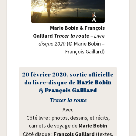
Marie Bobin & Fran­çois
Gaillard
Tra­cer la route –
Livre
disque 2020
(© Marie Bobin –
Fran­çois Gaillard)
20 février 2020, sor­tie offi­cielle
du livre-disque de
Marie Bobin
&
Fran­çois Gaillard
Tra­cer la route
Avec
Côté livre : pho­tos, des­sins, et récits,
car­nets de voyage de
Marie Bobin
Côté disque :
Fran­çois Gaillard
(textes,