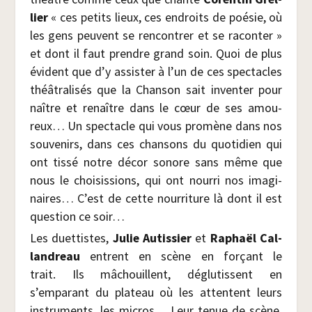
lier
« ces petits lieux, ces endroits de poé­sie, où
les gens peuvent se ren­con­trer et se racon­ter »
et dont il faut prendre grand soin. Quoi de plus
évident que d’y assis­ter à l’un de ces spec­tacles
théâ­tra­li­sés que la Chan­son sait inven­ter pour
naître et renaître dans le cœur de ses amou­
reux… Un spec­tacle qui vous pro­mène dans nos
sou­ve­nirs, dans ces chan­sons du quo­ti­dien qui
ont tis­sé notre décor sonore sans même que
nous le choi­sis­sions, qui ont nour­ri nos ima­gi­
naires… C’est de cette nour­ri­ture là dont il est
ques­tion ce soir…
Les duet­tistes,
Julie Autis­sier
et
Raphaël Cal­
lan­dreau
entrent en scène en for­çant le
trait. Ils mâchouillent, déglu­tissent en
s’emparant du pla­teau où les attentent leurs
ins­tru­ments, les micros… Leur tenue de scène,