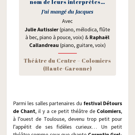
nom de leurs interprètes…
J’ai man­gé du Jacques
Avec
Julie Autis­sier
(pia­no, mélo­di­ca, flûte
à bec, pia­no à pouce, voix) &
Raphaël
Cal­lan­dreau
(pia­no, gui­tare, voix)
Théâtre du Centre – Colo­miers
(Haute-Garonne)
Par­mi les salles par­te­naires du
fes­ti­val Détours
de Chant
, il y a ce petit théâtre de
Colo­miers
,
à l’ouest de Tou­louse, deve­nu trop petit pour
l’appétit de ses fidèles curieux… Un petit
théâtre comme ceux que chante
Coren­tin Grel­