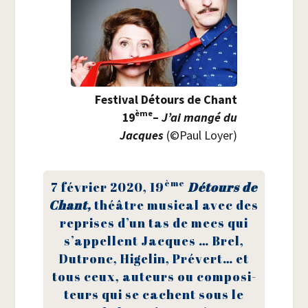
Fes­ti­val Détours de Chant
ème
19
–
J’ai man­gé du
Jacques
(©Paul Loyer)
ème
7 février 2020, 19
Détours de
Chant,
théâtre musi­cal avec des
reprises d’un tas de mecs qui
s’appellent Jacques … Brel,
Dutronc, Hige­lin, Pré­vert… et
tous ceux, auteurs ou com­po­si­
teurs qui se cachent sous le