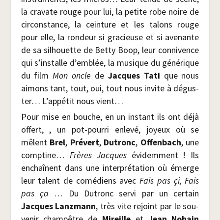
la cra­vate rouge pour lui, la petite robe noire de
cir­cons­tance, la cein­ture et les talons rouge
pour elle, la ron­deur si gra­cieuse et si ave­nante
de sa sil­houette de Bet­ty Boop, leur conni­vence
qui s’installe d’emblée, la musique du géné­rique
du film
Mon oncle
de
Jacques Tati
que nous
aimons tant, tout, oui, tout nous invite à dégus­
ter… L’appétit nous vient…
Pour mise en bouche, en un ins­tant ils ont déjà
offert, , un pot-pour­ri enle­vé, joyeux où se
mêlent
Brel
,
Pré­vert
,
Dutronc
,
Offen­bach
, une
comp­tine…
Frères Jacques
évi­dem­ment ! Ils
enchaînent dans une inter­pré­ta­tion où émerge
leur talent de comé­diens avec
Fais pas çi, Fais
pas ça
… Du Dutronc ser­vi par un cer­tain
Jacques Lanz­mann
, très vite rejoint par le sou­
ve­nir cham­pêtre de
Mireille
et
Jean Nohain