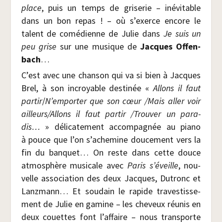
place
, puis un temps de gri­se­rie – inévi­table
dans un bon repas ! – où s’exerce encore le
talent de comé­dienne de Julie dans
Je suis un
peu grise
sur une musique de
Jacques Offen­
bach
…
C’est avec une chan­son qui va si bien à Jacques
Brel, à son incroyable des­ti­née «
Allons il faut
par­tir
/​
N’emporter que son cœur /​Mais aller voir
ailleurs/​Allons il faut par­tir /​Trou­ver un para­
dis…
» déli­ca­te­ment accom­pa­gnée au pia­no
à pouce que l’on s’achemine dou­ce­ment vers la
fin du ban­quet… On reste dans cette douce
atmo­sphère musi­cale avec
Paris s’éveille
, nou­
velle asso­cia­tion des deux Jacques, Dutronc et
Lanz­mann… Et sou­dain le rapide tra­ves­tis­se­
ment de Julie en gamine – les che­veux réunis en
deux couettes font l’affaire – nous trans­porte