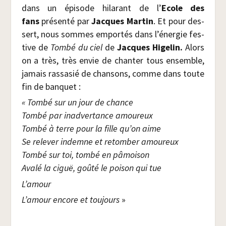
dans un épi­sode hila­rant de l’
Ecole des
fans
pré­sen­té par
Jacques Mar­tin
. Et pour des­
sert, nous sommes empor­tés dans l’énergie fes­
tive de
Tom­bé du ciel
de
Jacques Hige­lin.
Alors
on a très, très envie de chan­ter tous ensemble,
jamais ras­sa­sié de chan­sons, comme dans toute
fin de banquet :
« Tom­bé sur un jour de chance
Tom­bé par inad­ver­tance amou­reux
Tom­bé à terre pour la fille qu’on aime
Se rele­ver indemne et retom­ber amou­reux
Tom­bé sur toi, tom­bé en pâmoi­son
Ava­lé la ciguë, goû­té le poi­son qui tue
L’a­mour
L’a­mour encore et tou­jours
»