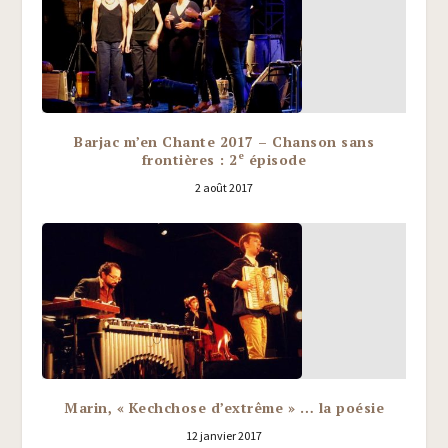
Barjac m’en Chante 2017 – Chanson sans
e
frontières : 2
épisode
2 août 2017
Marin, « Kechchose d’extrême » … la poésie
12 janvier 2017