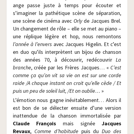
ange passe juste à temps pour écou­ter et
s’imaginer la pathé­tique scène de sépa­ra­tion,
une scène de ciné­ma avec
Orly
de Jacques Brel.
Un chan­ge­ment de rôle – elle se met au pia­no –
une réplique légère et hop, nous remon­tons
l’année à l’envers
avec Jacques Hige­lin. Et c’est
en duo qu’ils inter­prètent un bijou de chan­son
des années 70, à décou­vrir, redé­cou­vrir
La
branche
, créée par les Frères Jacques… «
C’est
comme ça qu’on vit sa vie on est sur une corde
raide /​
A chaque ins­tant on croit qu’elle cède / Et
puis un peu de soleil luit, /​Et on oublie…
»
L’émotion nous gagne inévi­ta­ble­ment… Alors il
est bon de se délec­ter ensuite d’une ver­sion
inat­ten­due de la chan­son immor­ta­li­sée par
Claude Fran­çois
mais signée
Jacques
Revaux
,
Comme d’habitude
puis du
Duo des