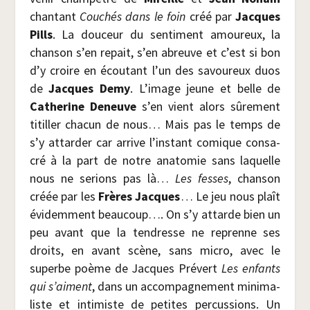
chan­tant
Cou­chés dans le foin
créé par
Jacques
Pills
. La dou­ceur du sen­ti­ment amou­reux, la
chan­son s’en repait, s’en abreuve et c’est si bon
d’y croire en écou­tant l’un des savou­reux duos
de
Jacques Demy
. L’image jeune et belle de
Cathe­rine Deneuve
s’en vient alors sûre­ment
titiller cha­cun de nous… Mais pas le temps de
s’y attar­der car arrive l’instant comique consa­
cré à la part de notre ana­to­mie sans laquelle
nous ne serions pas là…
Les fesses
, chan­son
créée par les
Frères Jacques
… Le jeu nous plaît
évi­dem­ment beau­coup…. On s’y attarde bien un
peu avant que la ten­dresse ne reprenne ses
droits, en avant scène, sans micro, avec le
superbe poème de Jacques Pré­vert
Les enfants
qui s’aiment
, dans un accom­pa­gne­ment mini­ma­
liste et inti­miste de petites per­cus­sions. Un