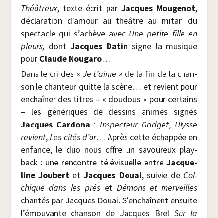
Théâ­treux
, texte écrit par
Jacques Mou­ge­not
,
décla­ra­tion d’amour au théâtre au mitan du
spec­tacle qui s’achève avec
Une petite fille en
pleurs,
dont
Jacques Datin
signe la musique
pour
Claude Nou­ga­ro
…
Dans le cri des «
Je t’aime »
de la fin de la chan­
son le chan­teur quitte la scène… et revient pour
enchaî­ner des titres – « dou­dous » pour cer­tains
– les géné­riques de des­sins ani­més signés
Jacques Car­do­na
:
Ins­pec­teur Gad­get
,
Ulysse
revient
,
Les cités d’or
… Après cette échap­pée en
enfance, le duo nous offre un savou­reux play­
back : une ren­contre télé­vi­suelle entre
Jac­que­
line Jou­bert
et
Jacques Douai
, sui­vie de
Col­
chique dans les prés
et
Démons et mer­veilles
chan­tés par Jacques Douai. S’enchaînent ensuite
l’émouvante chan­son de Jacques Brel
Sur la