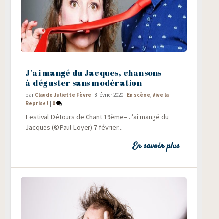
J’ai mangé du Jacques, chansons
à déguster sans modération
par
Claude Juliette Fèvre
|
8 février 2020
|
En scène
,
Vive la
Reprise !
|
0
Fes­ti­val Détours de Chant 19ème– J’ai man­gé du
Jacques (©Paul Loyer) 7 février...
En savoir plus