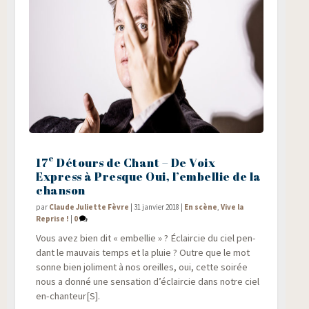
e
17
Détours de Chant – De Voix
Express à Presque Oui, l’embellie de la
chanson
par
Claude Juliette Fèvre
|
31 janvier 2018
|
En scène
,
Vive la
Reprise !
|
0
Vous avez bien dit « embel­lie » ? Éclair­cie du ciel pen­
dant le mau­vais temps et la pluie ? Outre que le mot
sonne bien joli­ment à nos oreilles, oui, cette soi­rée
nous a don­né une sen­sa­tion d’éclaircie dans notre ciel
en-chanteur[S].