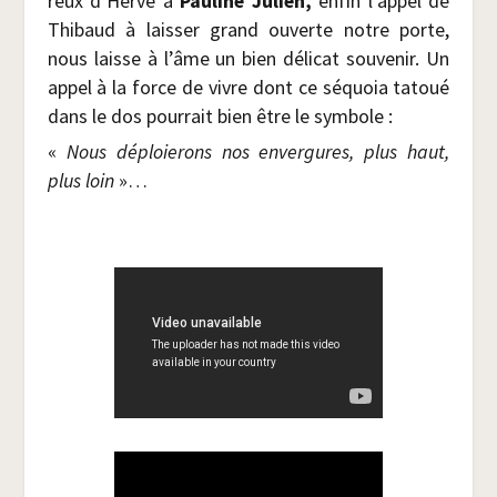
reux d’Hervé à
Pau­line Julien,
enfin l’appel de
Thi­baud à lais­ser grand ouverte notre porte,
nous laisse à l’âme un bien déli­cat sou­ve­nir. Un
appel à la force de vivre dont ce séquoia tatoué
dans le dos pour­rait bien être le symbole :
«
Nous déploie­rons nos enver­gures, plus haut,
plus loin
»…