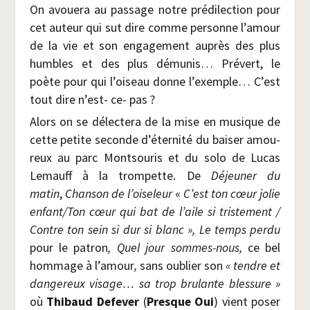
On avoue­ra au pas­sage notre pré­di­lec­tion pour
cet auteur qui sut dire comme per­sonne l’amour
de la vie et son enga­ge­ment auprès des plus
humbles et des plus dému­nis… Pré­vert, le
poète pour qui l’oiseau donne l’exemple… C’est
tout dire n’est- ce- pas ?
Alors on se délec­te­ra de la mise en musique de
cette petite seconde d’éternité du bai­ser amou­
reux au parc Mont­sou­ris et du solo de Lucas
Lemauff à la trom­pette. De
Déjeu­ner du
matin
,
Chan­son de l’oiseleur
«
C’est ton cœur jolie
enfant/​Ton cœur
qui bat de l’aile
si
tris­te­ment /​
Contre
ton
sein
si dur si blanc
», Le temps per­du
pour le patron
,
Quel jour sommes-nous
,
ce bel
hom­mage à l’amour
,
sans oublier son
«
tendre et
dan­ge­reux visage
…
sa trop bru­lante bles­sure »
où
Thi­baud Defe­ver
(
Presque Oui
) vient poser