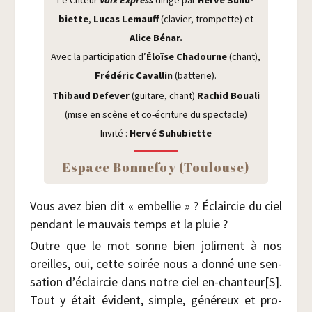
Le Chœur
Voix Express
diri­gé par
Her­vé Suhu­
biette
,
Lucas Lemauff
(cla­vier, trom­pette) et
Alice Bénar.
Avec la par­ti­ci­pa­tion d’
Éloïse Cha­dourne
(chant),
Fré­dé­ric Caval­lin
(bat­te­rie).
Thi­baud Defe­ver
(gui­tare, chant)
Rachid Boua­li
(mise en scène et co-écri­ture du spectacle)
Invi­té :
Her­vé Suhubiette
Espace Bon­ne­foy (Tou­louse)
Vous avez bien dit « embel­lie » ? Éclair­cie du ciel
pen­dant le mau­vais temps et la pluie ?
Outre que le mot sonne bien joli­ment à nos
oreilles, oui, cette soi­rée nous a don­né une sen­
sa­tion d’éclaircie dans notre ciel en-chanteur[S].
Tout y était évident, simple, géné­reux et pro­