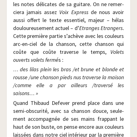
les notes déli­cates de sa gui­tare. On ne remer­
cie­ra jamais assez
Voix Express
de nous avoir
aus­si offert le texte essen­tiel, majeur – hélas
dou­lou­reu­se­ment actuel – d’
Etranges Etran­gers
.
Cette pre­mière par­tie s’achève avec les cou­leurs
arc-en-ciel de la chan­son, cette chan­son qui
coûte que coûte tra­verse le temps,
Volets
ouverts volets fer­mé
s :
…
des lilas plein les bras /​et brune et blonde et
rousse /​une chan­son pieds nus tra­verse la mai­son
/​comme elle a par ailleurs /​tra­ver­sé les
saisons… »
Quand Thi­baud Defe­ver prend place dans une
semi-obs­cu­ri­té, avec sa chan­son douce, seule­
ment accom­pa­gnée de ses mains frap­pant le
haut de son buste, on pense encore aux cou­leurs
lais­sées dans notre ciel inté­rieur par la pre­mière