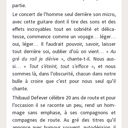
partie.
Le concert de l’homme seul der­rière son micro,
avec cette gui­tare dont il tire des sons et des
effets incroyables tout en sobrié­té et déli­ca­
tesse, com­mence comme un voyage… léger…
oui, léger… Il fau­drait pou­voir, savoir, lais­ser
tout der­rière soi, oublier d’où on vient… «
Au
gré du rail je dérive
», chante-t-il. Nous aus­
si… «
Tout s’éteint, tout s’efface
», et nous
sommes là, dans l’obscurité, cha­cun dans notre
bulle à croire que c’est pour nous seul qu’il
chante.
Thi­baud Defe­ver célèbre 20 ans de route et pour
l’occasion il se raconte un peu, rend un hom­
mage sans emphase, à ses com­pa­gnons et
com­pagnes de route. Au gré des titres qu’il
annonce avec humour sou­vent, auto­dé­ri­sion, il