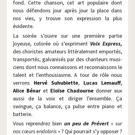
fond. Cette chan­son, cet art popu­laire dont
nous défen­dons jour après jour la place dans
nos vies, y trouve son expres­sion la plus
évidente.
La soi­rée s’ouvre sur une pre­mière par­tie
joyeuse, colo­rée où s’expriment
Voix Express,
des cho­ristes ama­teurs lit­té­ra­le­ment empor­tés,
trans­por­tés, gal­va­ni­sés par des chan­teurs musi­
ciens dont nous connais­sons et recon­nais­sons le
talent et l’enthousiasme. A tour de rôle nous
ver­rons
Her­vé Suhu­biette
,
Lucas Lemauff
,
Alice Bénar
et
Eloïse Cha­dourne
don­ner eux
aus­si de la voix et diri­ger l’ensemble. Ça
swingue, ça balance, ça pulse entre pia­no et
batterie.
Vous repren­drez bien
un peu de Pré­vert
«
sur
nos cœurs endo­lo­ris
» ? Qui pour­rait s’y oppo­ser ?