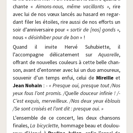
chante «
Aimons-nous, même vacillants »
, rire
avec lui de nos vœux lan­cés au hasard en regar­
dant filer les étoiles, rire aus­si de nos efforts un
soir d’anniversaire pour «
sor­tir de [nos] gonds »
,
nous «
dés­in­hi­ber pour de bon
» !
Quand il invite Her­vé Suhu­biette, il
l’accompagne déli­ca­te­ment sur
Aqua­relle
,
offrant de nou­velles cou­leurs à cette belle chan­
son, avant d’entonner avec lui un duo amou­reux,
sou­ve­nir d’un temps enfui, celui de
Mireille
et
Jean Nohain
:
- « Presque oui, presque tout /​Nos
yeux fous l’ont pro­mis. /​Quelle dou­ceur infi­nie ! /-
C’est exquis, mer­veilleux. /​Nos deux yeux éblouis
/​Se sont croi­sés et l’ont dit : presque oui. »
L’ensemble de ce concert, les deux chan­sons
finales,
La bicy­clette,
hom­mage beau et dou­lou­