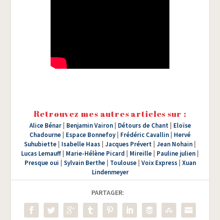
Retrouvez mes autres articles sur :
Alice Bénar
|
Benjamin Vairon
|
Détours de Chant
|
Eloïse
Chadourne
|
Espace Bonnefoy
|
Frédéric Cavallin
|
Hervé
Suhubiette
|
Isabelle Haas
|
Jacques Prévert
|
Jean Nohain
|
Lucas Lemauff
|
Marie-Hélène Picard
|
Mireille
|
Pauline julien
|
Presque oui
|
Sylvain Berthe
|
Toulouse
|
Voix Express
|
Xuan
Lindenmeyer
PARTAGER: