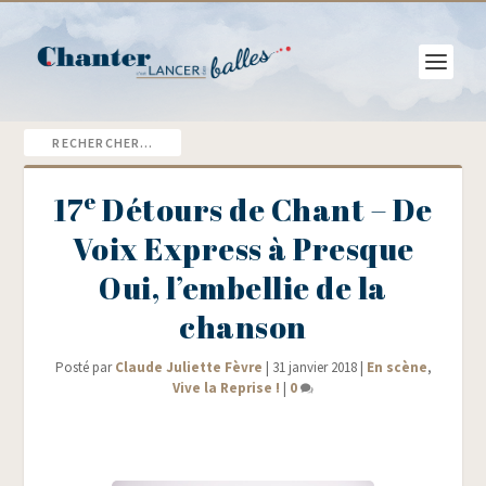
e
17
Détours de Chant – De
Voix Express à Presque
Oui, l’embellie de la
chanson
Posté par
Claude Juliette Fèvre
|
31 janvier 2018
|
En scène
,
Vive la Reprise !
|
0