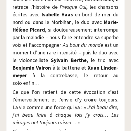
retrace l’histoire de
Presque Oui
, les chan­sons
écrites avec
Isa­belle Haas
en bord de mer du
nord ou dans le Mor­bi­han, le duo avec
Marie-
Hélène Picard
, si dou­lou­reu­se­ment inter­rom­pu
par la mala­die – nous faire entendre sa superbe
voix et l’accompagner
Au bout du monde
est un
moment d’une rare inten­si­té – puis le duo avec
le vio­lon­cel­liste
Syl­vain Berthe
, le trio avec
Ben­ja­min Vai­ron
à la bat­te­rie et
Xuan Lin­den­
meyer
à la contre­basse, le retour au
solo enfin…
Ce que l’on retient de cette évo­ca­tion c’est
l’émerveillement et l’envie d’y croire tou­jours.
La vie comme une force qui va : «
J’ai beau dire,
j’ai beau faire à chaque fois j’y crois… Les
mirages ont tou­jours rai­son
… »