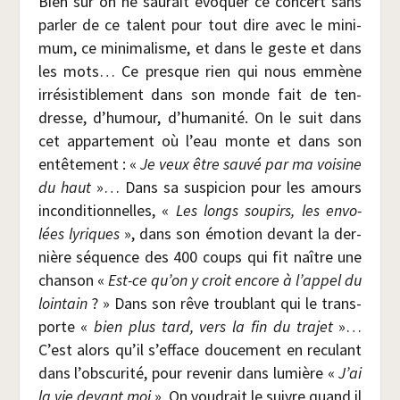
Bien sûr on ne sau­rait évo­quer ce concert sans
par­ler de ce talent pour tout dire avec le mini­
mum, ce mini­ma­lisme, et dans le geste et dans
les mots… Ce presque rien qui nous emmène
irré­sis­ti­ble­ment dans son monde fait de ten­
dresse, d’humour, d’humanité. On le suit dans
cet appar­te­ment où l’eau monte et dans son
entê­te­ment : «
Je veux être sau­vé par ma voi­sine
du haut
»… Dans sa sus­pi­cion pour les amours
incon­di­tion­nelles, «
Les longs sou­pirs, les envo­
lées lyriques
», dans son émo­tion devant la der­
nière séquence des 400 coups qui fit naître une
chan­son «
Est-ce qu’on y croit encore à l’appel du
loin­tain
? » Dans son rêve trou­blant qui le trans­
porte «
bien plus tard, vers la fin du tra­jet
»…
C’est alors qu’il s’efface dou­ce­ment en recu­lant
dans l’obscurité, pour reve­nir dans lumière «
J’ai
la vie devant moi
». On vou­drait le suivre quand il