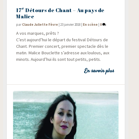
e
17
Détours de Chant – Au pays de
Malice
par
Claude Juliette Fèvre
|
23 janvier 2018
|
En scène
|
0
A vos marques, prêts ?
C’est aujourd’hui le départ du fes­ti­val Détours de
Chant. Pre­mier concert, pre­mier spec­tacle dès le
matin. Malice Bou­clette s’adresse aux lou­lous, aux
minots. Aujourd’hui ils sont tout petits, petits.
En savoir plus