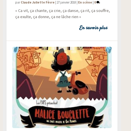
par
Claude Juliette Fèvre
|
27 janvier 2018
|
En scène
|
0
« Ca vit, ça chante, ça crie, ça danse, ça rit, ça souffre,
ça exulte, ça donne, ça ne lâche rien »
En savoir plus