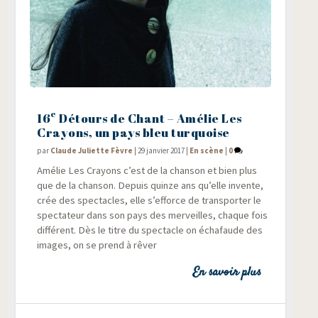
e
16
Détours de Chant – Amélie Les
Crayons, un pays bleu turquoise
par
Claude Juliette Fèvre
|
29 janvier 2017
|
En scène
|
0
Amé­lie Les Crayons c’est de la chan­son et bien plus
que de la chan­son. Depuis quinze ans qu’elle invente,
crée des spec­tacles, elle s’efforce de trans­por­ter le
spec­ta­teur dans son pays des mer­veilles, chaque fois
dif­fé­rent. Dès le titre du spec­tacle on écha­faude des
images, on se prend à rêver
En savoir plus