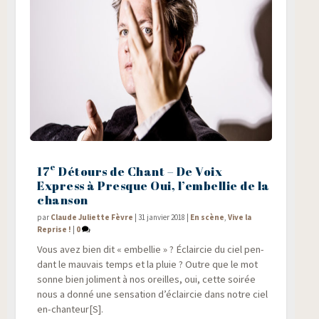
e
17
Détours de Chant – De Voix
Express à Presque Oui, l’embellie de la
chanson
par
Claude Juliette Fèvre
|
31 janvier 2018
|
En scène
,
Vive la
Reprise !
|
0
Vous avez bien dit « embel­lie » ? Éclair­cie du ciel pen­
dant le mau­vais temps et la pluie ? Outre que le mot
sonne bien joli­ment à nos oreilles, oui, cette soi­rée
nous a don­né une sen­sa­tion d’éclaircie dans notre ciel
en-chanteur[S].