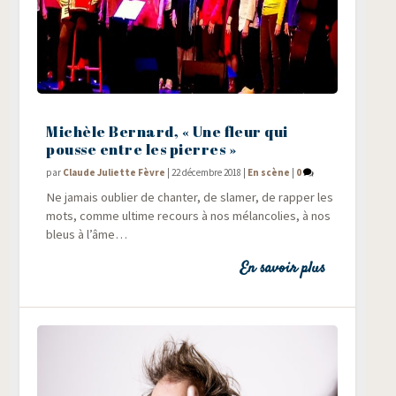
Michèle Bernard, « Une fleur qui
pousse entre les pierres »
par
Claude Juliette Fèvre
|
22 décembre 2018
|
En scène
|
0
Ne jamais oublier de chan­ter, de sla­mer, de rap­per les
mots, comme ultime recours à nos mélan­co­lies, à nos
bleus à l’âme…
En savoir plus