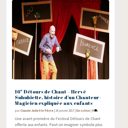
e
16
Détours de Chant – Hervé
Suhubiette, histoire d’un Chanteur-
Magicien expliquée aux enfants
par
Claude Juliette Fèvre
|
24 janvier 2017
|
En scène
|
0
Une avant-pre­mière du Fes­ti­val Détours de Chant
offerte aux enfants. Peut-on ima­gi­ner sym­bole plus