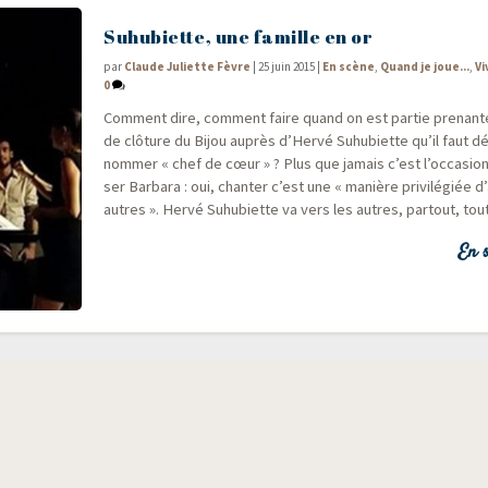
Suhubiette, une famille en or
par
Claude Juliette Fèvre
|
25 juin 2015
|
En scène
,
Quand je joue...
,
Vi
0
Com­ment dire, com­ment faire quand on est par­tie pre­nant
de clô­ture du Bijou auprès d’Hervé Suhu­biette qu’il faut défi
nom­mer « chef de cœur » ? Plus que jamais c’est l’occasion
ser Bar­ba­ra : oui, chan­ter c’est une « manière pri­vi­lé­giée d
autres ». Her­vé Suhu­biette va vers les autres, par­tout, tou
En s