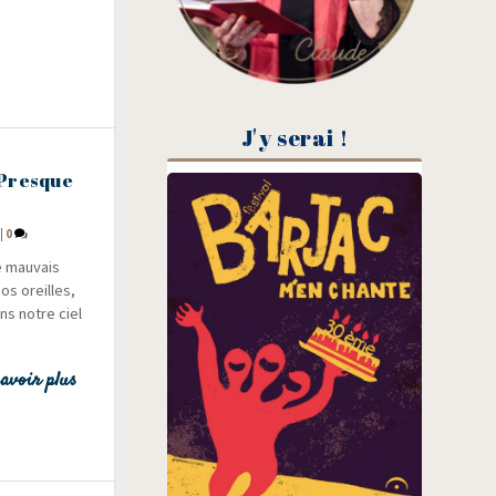
J'y serai !
 Presque
|
0
e mau­vais
os oreilles,
ans notre ciel
avoir plus