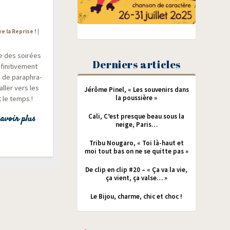
ve la Reprise !
|
e des soi­rées
Derniers articles
­ni­ti­ve­ment
 de para­phra­
’aller vers les
Jérôme Pinel, « Les souvenirs dans
la poussière »
t le temps !
Cali, C’est presque beau sous la
avoir plus
neige, Paris…
Tribu Nougaro, « Toi là-haut et
moi tout bas on ne se quitte pas »
De clip en clip #20 – « Ça va la vie,
ça vient, ça valse… »
Le Bijou, charme, chic et choc !