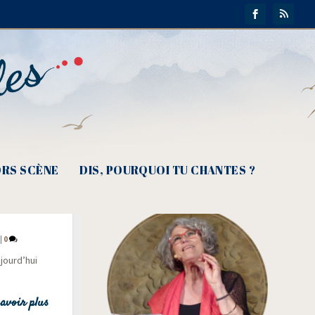
RS SCÈNE
DIS, POURQUOI TU CHANTES ?
er des
|
0
ujourd’hui
avoir plus