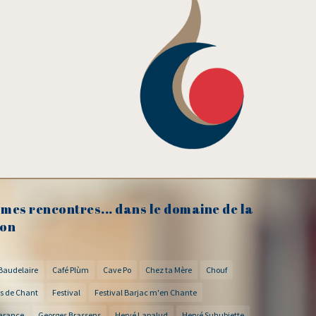
mes rencontres... dans le domaine de la
on
Baudelaire
Café Plùm
Cave Po
Chez ta Mère
Chouf
s de Chant
Festival
Festival Barjac m'en Chante
arance
Georges Brassens
Hervé Lapalud
Hervé Suhubiette