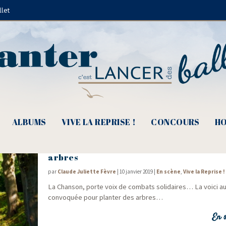
llet
Frédéric Cavallin
ALBUMS
VIVE LA REPRISE !
CONCOURS
HO
Canal des Mélodies, Chansons pour plant
arbres
par
Claude Juliette Fèvre
|
10 janvier 2019
|
En scène
,
Vive la Reprise !
La Chan­son, porte voix de com­bats soli­daires… La voi­ci a
convo­quée pour plan­ter des arbres…
En s