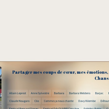
Partager mes coups de cœur, mes émotions, 
Chans
Allain Leprest
Anne Sylvestre
Barbara
Barbara Weldens
Barjac
Claude Nougaro
Clio
Comme ça nous chante
Davy Kilembe
Détour
Festival Bernard Dimey
Festival DécOUVRIR Concèze
Frédéric Bobin
G