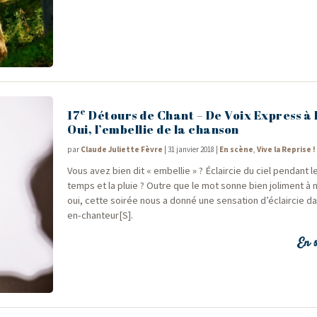
e
17
Détours de Chant – De Voix Express à
Oui, l’embellie de la chanson
par
Claude Juliette Fèvre
|
31 janvier 2018
|
En scène
,
Vive la Reprise !
Vous avez bien dit « embel­lie » ? Éclair­cie du ciel pen­dant l
temps et la pluie ? Outre que le mot sonne bien joli­ment à n
oui, cette soi­rée nous a don­né une sen­sa­tion d’éclaircie d
en-chanteur[S].
En s