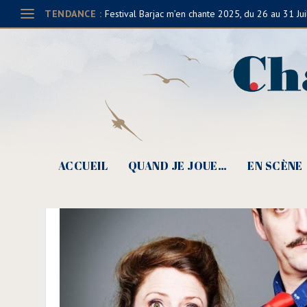
TENDANCE :
Festival Barjac m’en chante 2025, du 26 au 31 Jui
ACCUEIL
QUAND JE JOUE…
EN SCÈNE