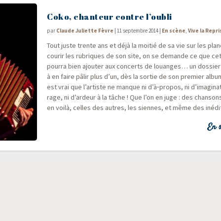
Coko, chanteur contre l’oubli
par
Claude Juliette Fèvre
|
11 septembre 2014
|
En scène
,
Vive la Repri
Tout juste trente ans et déjà la moi­tié de sa vie sur les plan
cou­rir les rubriques de son site, on se demande ce que cet
pour­ra bien ajou­ter aux concerts de louanges… un dos­sie
à en faire pâlir plus d’un, dès la sor­tie de son pre­mier albu
est vrai que l’artiste ne manque ni d’à‑propos, ni d’imagina
rage, ni d’ardeur à la tâche ! Que l’on en juge : des chan­son
en voi­là, celles des autres, les siennes, et même des inédi
En s