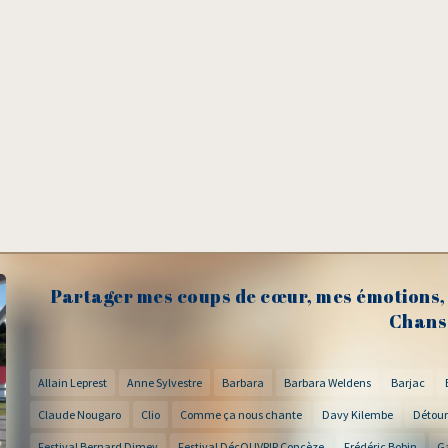
Partager mes coups de cœur, mes émotions, 
Chans
Allain Leprest
Anne Sylvestre
Barbara
Barbara Weldens
Barjac
Claude Nougaro
Clio
Comme ça nous chante
Davy Kilembe
Détour
Festival Bernard Dimey
Festival DécOUVRIR Concèze
Frédéric Bobin
G