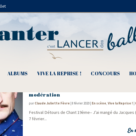
llet
Mireille
ALBUMS
VIVE LA REPRISE !
CONCOURS
HO
J’ai mangé du Jacques, chansons à dégust
modération
par
Claude Juliette Fèvre
|
8 février 2020
|
En scène
,
Vive la Reprise !
|
Fes­ti­val Détours de Chant 19ème– J’ai man­gé du Jacques
7 février...
En s