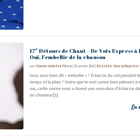
e
17
Détours de Chant – De Voix Express à
Oui, l’embellie de la chanson
par
Claude Juliette Fèvre
|
31 janvier 2018
|
En scène
,
Vive la Reprise !
Vous avez bien dit « embel­lie » ? Éclair­cie du ciel pen­dant l
temps et la pluie ? Outre que le mot sonne bien joli­ment à n
oui, cette soi­rée nous a don­né une sen­sa­tion d’éclaircie d
en-chanteur[S].
En s