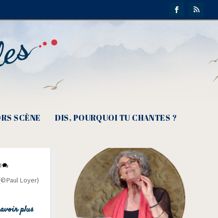
RS SCÈNE
DIS, POURQUOI TU CHANTES ?
er sans
0
 (©Paul Loyer)
avoir plus