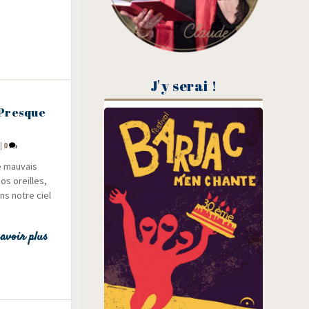
J'y serai !
 Presque
|
0
e mau­vais
os oreilles,
ans notre ciel
avoir plus