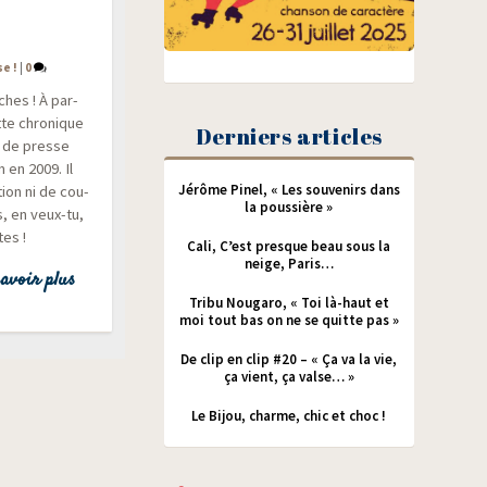
se !
|
0
ches ! À par­
te chro­nique
Derniers articles
r de presse
m en 2009. Il
Jérôme Pinel, « Les souvenirs dans
tion ni de cou­
la poussière »
s, en veux-tu,
tes !
Cali, C’est presque beau sous la
neige, Paris…
avoir plus
Tribu Nougaro, « Toi là-haut et
moi tout bas on ne se quitte pas »
De clip en clip #20 – « Ça va la vie,
ça vient, ça valse… »
Le Bijou, charme, chic et choc !