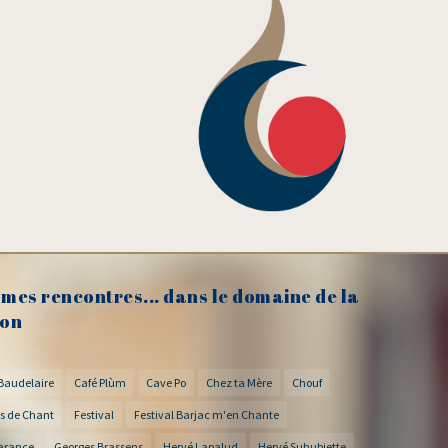
mes rencontres... dans le domaine de la
on
Baudelaire
Café Plùm
Cave Po
Chez ta Mère
Chouf
s de Chant
Festival
Festival Barjac m'en Chante
arance
Georges Brassens
Hervé Lapalud
Hervé Suhubiette