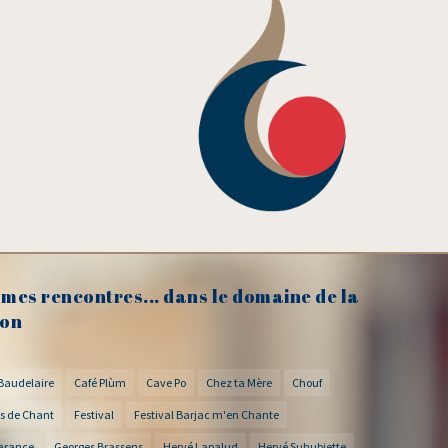
mes rencontres... dans le domaine de la
on
Baudelaire
Café Plùm
Cave Po
Chez ta Mère
Chouf
s de Chant
Festival
Festival Barjac m'en Chante
arance
Georges Brassens
Hervé Lapalud
Hervé Suhubiette