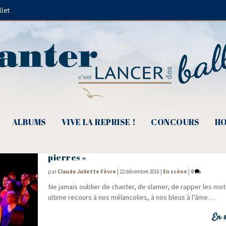
llet
Eloïse Chadourne
ALBUMS
VIVE LA REPRISE !
CONCOURS
HO
Michèle Bernard, « Une fleur qui pousse e
pierres »
par
Claude Juliette Fèvre
|
22 décembre 2018
|
En scène
|
0
Ne jamais oublier de chan­ter, de sla­mer, de rap­per les m
ultime recours à nos mélan­co­lies, à nos bleus à l’âme…
En s