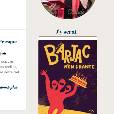
J'y serai !
 Presque
|
0
e mau­vais
os oreilles,
ans notre ciel
avoir plus