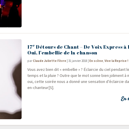
e
17
Détours de Chant – De Voix Express à
Oui, l’embellie de la chanson
par
Claude Juliette Fèvre
|
31 janvier 2018
|
En scène
,
Vive la Reprise !
Vous avez bien dit « embel­lie » ? Éclair­cie du ciel pen­dant l
temps et la pluie ? Outre que le mot sonne bien joli­ment à n
oui, cette soi­rée nous a don­né une sen­sa­tion d’éclaircie d
en-chanteur[S].
En s