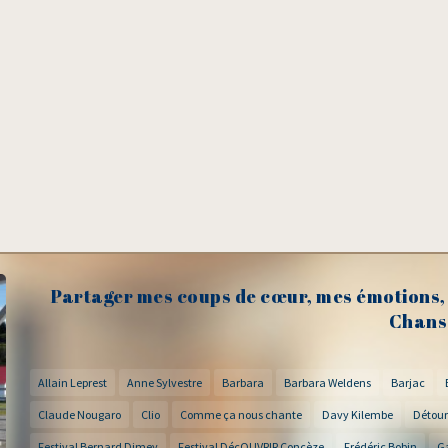
Partager mes coups de cœur, mes émotions, 
Chans
Allain Leprest
Anne Sylvestre
Barbara
Barbara Weldens
Barjac
Claude Nougaro
Clio
Comme ça nous chante
Davy Kilembe
Détour
Festival Bernard Dimey
Festival DécOUVRIR Concèze
Frédéric Bobin
G