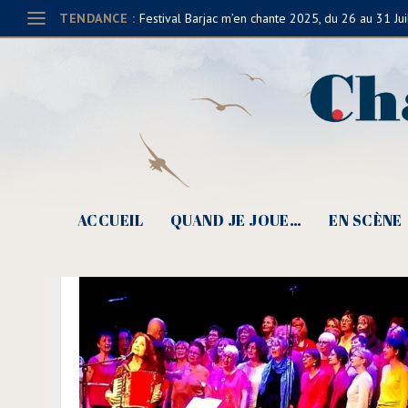
TENDANCE :
Festival Barjac m’en chante 2025, du 26 au 31 Jui
ACCUEIL
QUAND JE JOUE…
EN SCÈNE