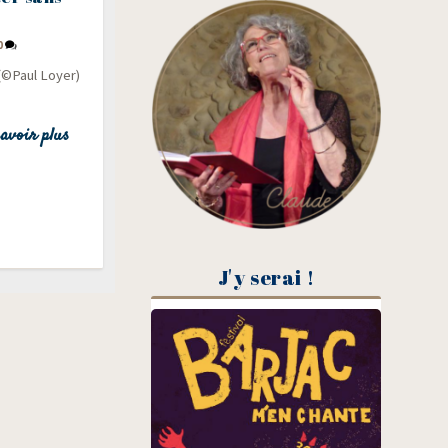
0
 (©Paul Loyer)
avoir plus
J'y serai !