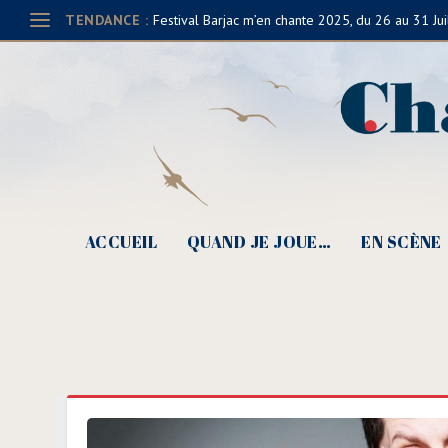
TENDANCE :
Festival Barjac m’en chante 2025, du 26 au 31 Jui
ACCUEIL
QUAND JE JOUE…
EN SCÈNE