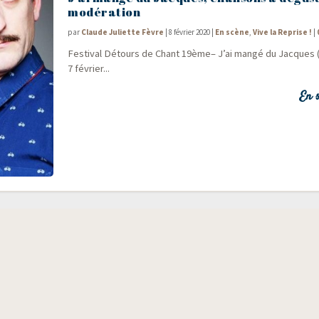
modération
par
Claude Juliette Fèvre
|
8 février 2020
|
En scène
,
Vive la Reprise !
|
Fes­ti­val Détours de Chant 19ème– J’ai man­gé du Jacques
7 février...
En s