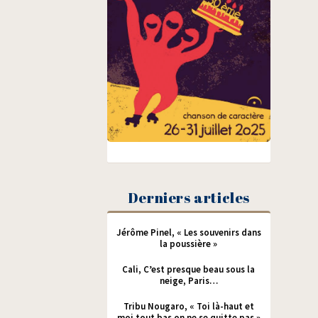
Derniers articles
Jérôme Pinel, « Les souvenirs dans
la poussière »
Cali, C’est presque beau sous la
neige, Paris…
Tribu Nougaro, « Toi là-haut et
moi tout bas on ne se quitte pas »