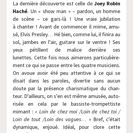
La der­nière décou­verte est celle de
Joey Robin
Haché
. Un « show man » – par­don, un homme
de scène – ce gars-là ! Une vraie jubi­la­tion
à chan­ter ! Avant de com­men­cer il mime, amu­
sé, Elvis Pres­ley… Hé bien, comme lui, il fini­ra au
sol, jambes en l’air, gui­tare sur le ventre ! Ses
yeux pétillent de malice der­rière ses
lunettes. Cette fois nous aime­rons par­ti­cu­liè­re­
ment ce qui se passe entre les quatre musi­ciens.
On avoue avoir été peu atten­tive à ce qui se
disait dans les paroles, diver­tie sans aucun
doute par la pré­sence cha­ris­ma­tique du chan­
teur. D’ailleurs, on s’en est même amu­sée, auto­
ri­sée en cela par le bas­siste-trom­pet­tiste
mimant :
« Loin de chez moi /​Loin de chez toi /​
Loin de tout /​Loin des vagues
… » Bref, c’était
dyna­mique, enjoué. Idéal, pour clore cette