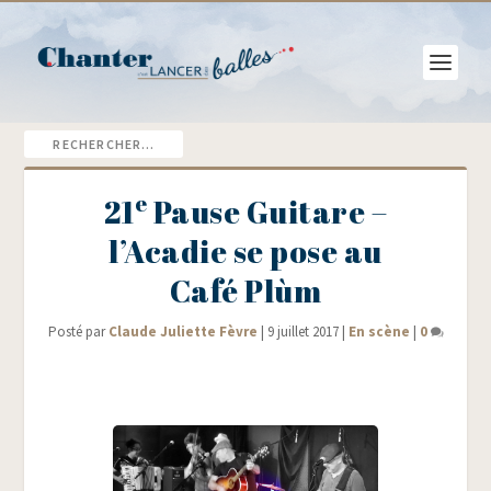
e
21
Pause Guitare –
l’Acadie se pose au
Café Plùm
Posté par
Claude Juliette Fèvre
|
9 juillet 2017
|
En scène
|
0