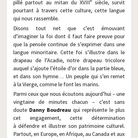
e
pillé par­tout au mitan du XVIII
siècle, sur­vit
pour­tant à tra­vers cette culture, cette langue
qui nous rassemble.
Disons tout net que c’est émou­vant
d’imaginer la foi dont il faut faire preuve pour
que la pen­sée conti­nue de s’exprimer dans une
langue mino­ri­taire. Cette foi s’illustre dans le
dra­peau de l’Acadie, notre dra­peau tri­co­lore
auquel s’ajoute l’étoile d’or dans la par­tie bleue,
et dans son hymne… Un peuple qui s’en remet
à la Vierge, comme le font les marins.
Par­mi ceux que nous écou­tons aujourd’hui – une
ving­taine de minutes cha­cun – c’est sans
doute
Dan­ny Bou­dreau
qui repré­sente le plus
cet enga­ge­ment, cette déter­mi­na­tion
à défendre et illus­trer son patri­moine cultu­rel.
Par­tout, en Europe, en Afrique, au Cana­da et aux