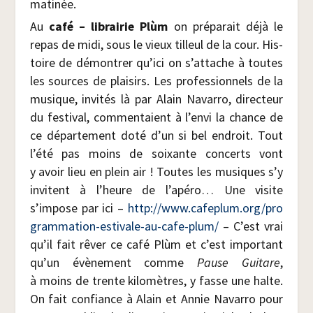
matinée.
Au
café – librai­rie Plùm
on pré­pa­rait déjà le
repas de midi, sous le vieux tilleul de la cour. His­
toire de démon­trer qu’ici on s’attache à toutes
les sources de plai­sirs. Les pro­fes­sion­nels de la
musique, invi­tés là par Alain Navar­ro, direc­teur
du fes­ti­val, com­men­taient à l’envi la chance de
ce dépar­te­ment doté d’un si bel endroit. Tout
l’été pas moins de soixante concerts vont
y avoir lieu en plein air ! Toutes les musiques s’y
invitent à l’heure de l’apéro… Une visite
s’impose par ici –
http://​www​.cafe​plum​.org/​p​r​o​
g​r​a​m​m​a​t​i​o​n​-​e​s​t​i​v​a​l​e​-​a​u​-​c​a​f​e​-​p​l​um/
– C’est vrai
qu’il fait rêver ce café Plùm et c’est impor­tant
qu’un évè­ne­ment comme
Pause Gui­tare
,
à moins de trente kilo­mètres, y fasse une halte.
On fait confiance à Alain et Annie Navar­ro pour