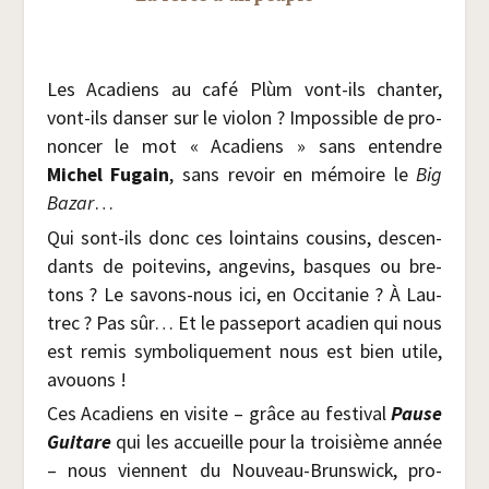
Les Aca­diens au café Plùm vont-ils chan­ter,
vont-ils dan­ser sur le vio­lon ? Impos­sible de pro­
non­cer le mot « Aca­diens » sans entendre
Michel Fugain
, sans revoir en mémoire le
Big
Bazar
…
Qui sont-ils donc ces loin­tains cou­sins, des­cen­
dants de poi­te­vins, ange­vins, basques ou bre­
tons ? Le savons-nous ici, en Occi­ta­nie ? À Lau­
trec ? Pas sûr… Et le pas­se­port aca­dien qui nous
est remis sym­bo­li­que­ment nous est bien utile,
avouons !
Ces Aca­diens en visite – grâce au fes­ti­val
Pause
Gui­tare
qui les accueille pour la troi­sième année
– nous viennent du Nou­veau-Bruns­wick, pro­