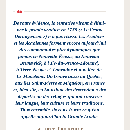
De toute évi­dence, la ten­ta­tive visant à éli­mi­
ner le peuple aca­dien en 1755 («
Le Grand
Déran­ge­ment
») n’a pas réus­si. Les Aca­diens
et les Aca­diennes forment encore aujourd’hui
des com­mu­nau­tés plus dyna­miques que
jamais en Nou­velle-Écosse, au
Nou­veau-
Bruns­wick
, à l’Île-du-Prince-Édouard,
à Terre-Neuve-et-Labra­dor et aux Îles-de-
la-Made­leine. On trouve aus­si au Qué­bec,
aux îles Saint-Pierre et Mique­lon, en France
et, bien sûr, en Loui­siane des des­cen­dants des
dépor­tés ou des réfu­giés qui ont conser­vé
leur langue, leur culture et leurs tra­di­tions.
Tous ensemble, ils consti­tuent ce qu’on
appelle aujourd’hui la Grande Acadie.
La force d’un peuple