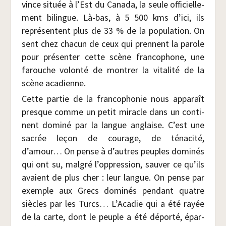
vince située à l’Est du Cana­da, la seule offi­ciel­le­
ment bilingue. Là-bas, à 5 500 kms d’ici, ils
repré­sentent plus de 33 % de la popu­la­tion. On
sent chez cha­cun de ceux qui prennent la parole
pour pré­sen­ter cette scène fran­co­phone, une
farouche volon­té de mon­trer la vita­li­té de la
scène acadienne.
Cette par­tie de la fran­co­pho­nie nous appa­raît
presque comme un petit miracle dans un conti­
nent domi­né par la langue anglaise. C’est une
sacrée leçon de cou­rage, de téna­ci­té,
d’amour… On pense à d’autres peuples domi­nés
qui ont su, mal­gré l’oppression, sau­ver ce qu’ils
avaient de plus cher : leur langue. On pense par
exemple aux Grecs domi­nés pen­dant quatre
siècles par les Turcs… L’Acadie qui a été rayée
de la carte, dont le peuple a été dépor­té, épar­