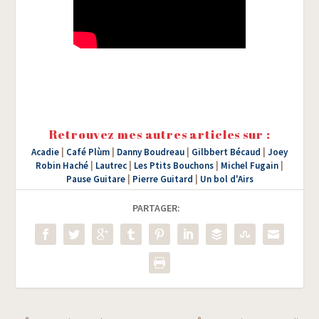
Retrouvez mes autres articles sur :
Acadie
|
Café Plùm
|
Danny Boudreau
|
Gilbbert Bécaud
|
Joey
Robin Haché
|
Lautrec
|
Les Ptits Bouchons
|
Michel Fugain
|
Pause Guitare
|
Pierre Guitard
|
Un bol d'Airs
PARTAGER:
e
e