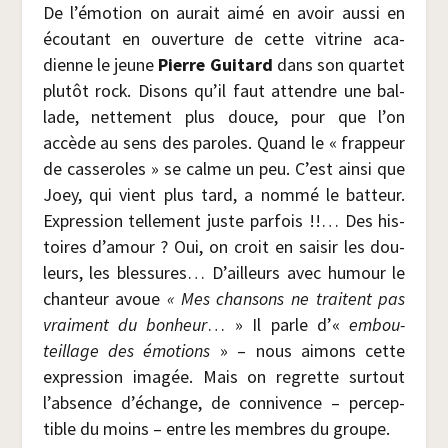
De l’émotion on aurait aimé en avoir aus­si en
écou­tant en ouver­ture de cette vitrine aca­
dienne le jeune
Pierre Gui­tard
dans son quar­tet
plu­tôt rock. Disons qu’il faut attendre une bal­
lade, net­te­ment plus douce, pour que l’on
accède au sens des paroles. Quand le « frap­peur
de cas­se­roles » se calme un peu. C’est ain­si que
Joey, qui vient plus tard, a nom­mé le bat­teur.
Expres­sion tel­le­ment juste par­fois !!… Des his­
toires d’amour ? Oui, on croit en sai­sir les dou­
leurs, les bles­sures… D’ailleurs avec humour le
chan­teur avoue
« Mes chan­sons ne traitent pas
vrai­ment du bon­heur
… » Il parle d’«
embou­
teillage des émo­tions
» – nous aimons cette
expres­sion ima­gée. Mais on regrette sur­tout
l’absence d’échange, de conni­vence – per­cep­
tible du moins – entre les membres du groupe.