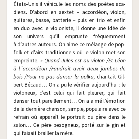
États-Unis il véhi­cule les noms des poètes aca­
diens. D’abord en sex­tet – accor­déon, vio­lon,
gui­tares, basse, bat­te­rie – puis en trio et enfin
en duo avec le vio­lo­niste, il donne une idée de
son uni­vers qu’il emprunte fré­quem­ment
à d’autres auteurs. On aime ce mélange de pop-
folk et d’airs tra­di­tion­nels où le vio­lon met son
empreinte.
« Quand Jules est au vio­lon /​Et Léon
à l´accordéon /​Fau­drait avoir deux jambes de
bois /​Pour ne pas dan­ser la pol­ka,
chan­tait Gil­
bert Bécaud… On a pu le véri­fier aujourd’hui : le
vio­lo­neux, c’est celui qui fait pleu­rer, qui fait
dan­ser tout pareille­ment… On a aimé l’émotion
de la der­nière chan­son, simple, popu­laire avec ce
refrain où appa­raît le por­trait du père dans le
salon… Ce père beso­gneux, por­té sur le gin et
qui fai­sait brailler la mère.