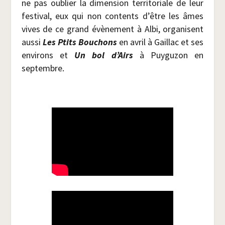
ne pas oublier la dimen­sion ter­ri­to­riale de leur
fes­ti­val, eux qui non contents d’être les âmes
vives de ce grand évè­ne­ment à Albi, orga­nisent
aus­si
Les Ptits Bou­chons
en avril à Gaillac et ses
envi­rons et
Un bol d’Airs
à Puy­gu­zon en
septembre.