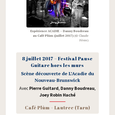
Expé­rience ACADIE – Dan­ny Bou­dreau
au Café Plùm (juillet 2017)
(© Claude
Fèvre)
8 juillet 2017 – Fes­ti­val Pause
Gui­tare hors les murs
Scène décou­verte de L’Acadie du
Nouveau-Brunswick
Avec
Pierre Gui­tard
,
Dan­ny Bou­dreau
,
Joey Robin Haché
Café Plùm – Lau­trec (Tarn)