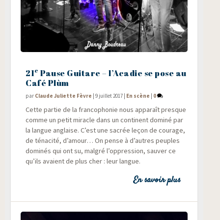
e
21
Pause Guitare – l’Acadie se pose au
Café Plùm
par
Claude Juliette Fèvre
|
9 juillet 2017
|
En scène
|
0
Cette par­tie de la fran­co­pho­nie nous appa­raît presque
comme un petit miracle dans un conti­nent domi­né par
la langue anglaise. C’est une sacrée leçon de cou­rage,
de téna­ci­té, d’amour… On pense à d’autres peuples
domi­nés qui ont su, mal­gré l’oppression, sau­ver ce
qu’ils avaient de plus cher : leur langue.
En savoir plus