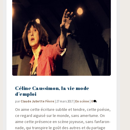
Céline Caussimon, la vie mode
d’emploi
par
Claude Juliette Fèvre
|
27 mars 2017
|
En scène
|
0
On aime cette écri­ture sub­tile et tendre, cette poé­sie,
ce regard aigui­sé sur le monde, sans amer­tume. On
aime cette pré­sence en scène joyeuse, sans fan­fa­ron­
nade, qui trans­pire le goût des autres et du partage