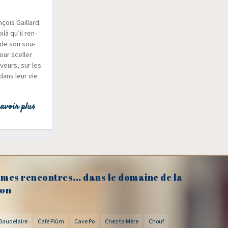
­çois Gaillard.
là qu’il ren­
l de son sou­
our scel­ler
êveurs, sur les
dans leur vie
avoir plus
mes rencontres... dans le domaine de la
on
Baudelaire
Café Plùm
Cave Po
Chez ta Mère
Chouf