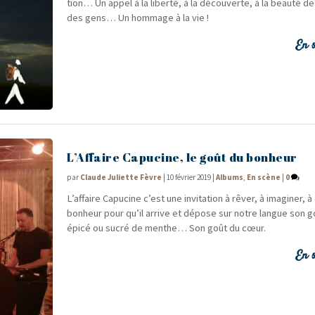
tion… Un appel à la liber­té, à la décou­verte, à la beau­té de
des gens… Un hom­mage à la vie !
En s
L’Affaire Capucine, le goût du bonheur
par
Claude Juliette Fèvre
|
10 février 2019
|
Albums
,
En scène
|
0
L’affaire Capu­cine c’est une invi­ta­tion à rêver, à ima­gi­ner, à 
bon­heur pour qu’il arrive et dépose sur notre langue son goû
épi­cé ou sucré de menthe… Son goût du cœur.
En s