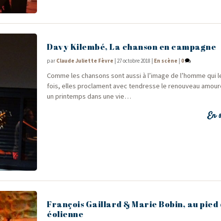
Davy Kilembé, La chanson en campagne
par
Claude Juliette Fèvre
|
27 octobre 2018
|
En scène
|
0
Comme les chan­sons sont aus­si à l’image de l’homme qui le
fois, elles pro­clament avec ten­dresse le renou­veau amou
un prin­temps dans une vie…
En s
François Gaillard & Marie Bobin, au pied
éolienne