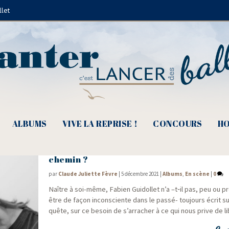
llet
Le Relais de Poche
ALBUMS
VIVE LA REPRISE !
CONCOURS
HO
La Reine Garçon – Sous la neige où se tr
chemin ?
par
Claude Juliette Fèvre
|
5 décembre 2021
|
Albums
,
En scène
|
0
Naître à soi-même, Fabien Gui­dol­let n’a –t‑il pas, peu ou p
être de façon incons­ciente dans le pas­sé- tou­jours écrit s
quête, sur ce besoin de s’arracher à ce qui nous prive de lib