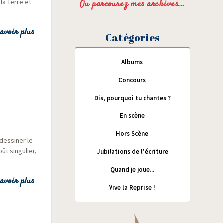
 la Terre et
Ou parcourez mes archives...
avoir plus
Catégories
Albums
Concours
Dis, pourquoi tu chantes ?
En scène
Hors Scène
des­si­ner le
t sin­gu­lier,
Jubilations de l'écriture
Quand je joue...
avoir plus
Vive la Reprise !