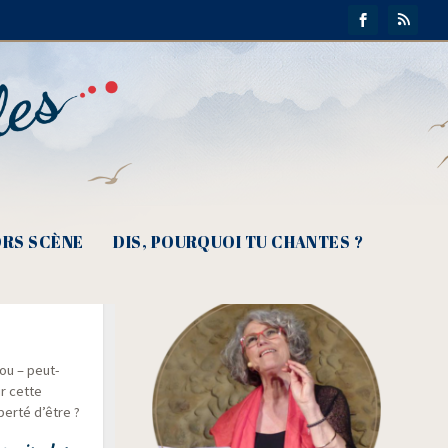
RS SCÈNE
DIS, POURQUOI TU CHANTES ?
ouve mon
rou – peut-
ur cette
er­té d’être ?