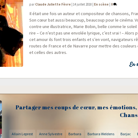
par
Claude Juliette Fèvre
|
14 juillet 2018
|
En scène
|
0
Il était une fois un auteur et com­po­si­teur de chan­sons, Fran
Son cœur bat aus­si beau­coup, beau­coup pour le ciné­ma. Voi­
contre une illus­tra­trice, Marie Bobin, belle comme le solei
rire – Ce n’est pas une envo­lée lyrique, c’est vrai ! – Alors p
cet amour ils font trois enfants et s’en vont, navi­ga­teurs r
routes de France et de Navarre pour mettre des cou­leurs 
et celles des autres.
En s
Partager mes coups de cœur, mes émotions, 
Chans
Allain Leprest
Anne Sylvestre
Barbara
Barbara Weldens
Barjac