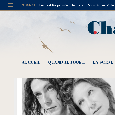
TENDANCE :
Festival Barjac m’en chante 2025, du 26 au 31 Jui
ACCUEIL
QUAND JE JOUE…
EN SCÈNE