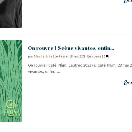
En s
On rouvre ! Scène vivantes, enfin…
par
Claude Juliette Fèvre
|
28 mai 2021
|
En scène
|
0
On rouvre ! Café Plùm, Lau­trec 2021 (© Café Plùm) 28 mai 
vivantes, enfin…...
En s