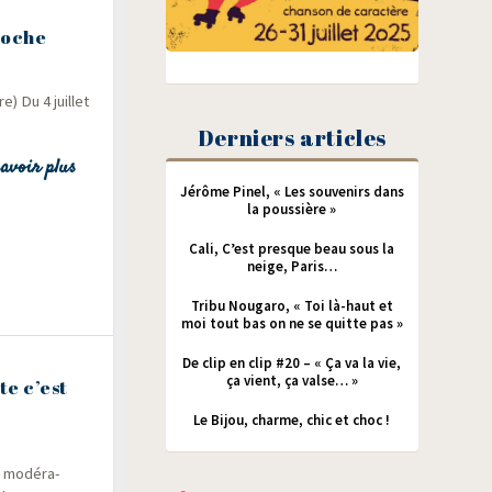
Poche
) Du 4 juillet
Derniers articles
avoir plus
Jérôme Pinel, « Les souvenirs dans
la poussière »
Cali, C’est presque beau sous la
neige, Paris…
Tribu Nougaro, « Toi là-haut et
moi tout bas on ne se quitte pas »
De clip en clip #20 – « Ça va la vie,
ça vient, ça valse… »
te c’est
Le Bijou, charme, chic et choc !
s modé­ra­