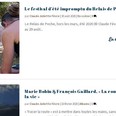
Le festival d’été impromptu du Relais de 
par
Claude Juliette Fèvre
|
30 août 2020
|
En scène
|
0
Le Relais de Poche, hors les murs, été 2020 (© Claude Fèvre
au 29 août...
En s
Marie Bobin & François Gaillard, « La rou
la vie »
par
Claude Juliette Fèvre
|
16 février 2020
|
Albums
|
1
« Tra­cer la route » est à mettre dans toutes les mains, san