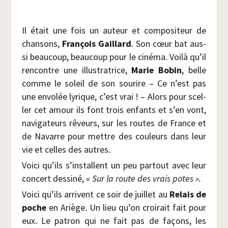
Il était une fois un auteur et com­po­si­teur de
chan­sons,
Fran­çois Gaillard
. Son cœur bat aus­
si beau­coup, beau­coup pour le ciné­ma. Voi­là qu’il
ren­contre une illus­tra­trice,
Marie Bobin
, belle
comme le soleil de son sou­rire – Ce n’est pas
une envo­lée lyrique, c’est vrai ! – Alors pour scel­
ler cet amour ils font trois enfants et s’en vont,
navi­ga­teurs rêveurs, sur les routes de France et
de Navarre pour mettre des cou­leurs dans leur
vie et celles des autres.
Voi­ci qu’ils s’installent un peu par­tout avec leur
concert des­si­né, «
Sur la route des vrais potes ».
Voi­ci qu’ils arrivent ce soir de juillet au
Relais de
poche
en Ariège. Un lieu qu’on croi­rait fait pour
eux. Le patron qui ne fait pas de façons, les