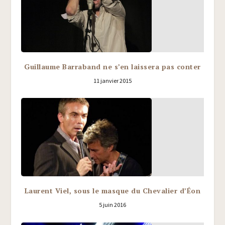
Guillaume Barraband ne s’en laissera pas conter
11 janvier 2015
Laurent Viel, sous le masque du Chevalier d’Éon
5 juin 2016