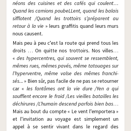
néons des cui­sines et des cafés qui coulent…
Quand les camions pou­beLLent, quand les balais
sif­flotent /​Quand les trot­toirs s’préparent au
retour à la vie
» leurs graf­fi­tis quand leurs murs
nous causent.
Mais peu à peu c’est la route qui prend tous les
droits … On quitte nos trot­toirs. Nos villes…
«
des hyper­centres, qui sou­vent se res­semblent,
mêmes rues, mêmes pavés, même tatouages sur
l’hyperventre, même valse des mêmes fran­chi­
sés.
.. » Bien sûr, pas facile de ne pas se retour­ner
car «
les fan­tômes ont la vie dure /​Yen a qui
soufflent encore le froid /​Les vieilles batailles les
déchi­rures /​L’humain des­cend par­fois bien bas
…
Mais au bout du compte « Le vent l’emportera »
et l’invitation au voyage est sim­ple­ment un
appel à se sen­tir vivant dans le regard des