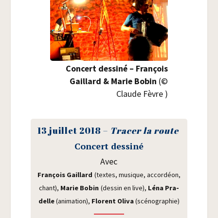
Concert des­si­né – Fran­çois
Gaillard & Marie Bobin
(©
Claude Fèvre )
13 juillet 2018 –
Tra­cer la route
Concert des­si­né
Avec
Fran­çois Gaillard
(textes, musique, accor­déon,
chant),
Marie Bobin
(des­sin en live),
Léna Pra­
delle
(ani­ma­tion),
Florent Oli­va
(scé­no­gra­phie)