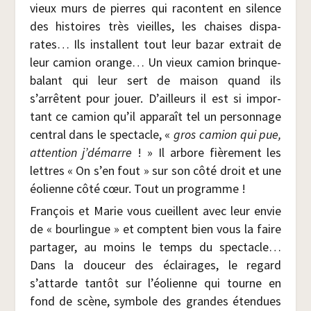
vieux murs de pierres qui racontent en silence
des his­toires très vieilles, les chaises dis­pa­
rates… Ils ins­tallent tout leur bazar extrait de
leur camion orange… Un vieux camion brin­que­
ba­lant qui leur sert de mai­son quand ils
s’arrêtent pour jouer. D’ailleurs il est si impor­
tant ce camion qu’il appa­raît tel un per­son­nage
cen­tral dans le spec­tacle, «
gros camion qui pue,
atten­tion j’démarre
! » Il arbore fiè­re­ment les
lettres « On s’en fout » sur son côté droit et une
éolienne côté cœur. Tout un programme !
Fran­çois et Marie vous cueillent avec leur envie
de « bour­lingue » et comptent bien vous la faire
par­ta­ger, au moins le temps du spec­tacle…
Dans la dou­ceur des éclai­rages, le regard
s’attarde tan­tôt sur l’éolienne qui tourne en
fond de scène, sym­bole des grandes éten­dues