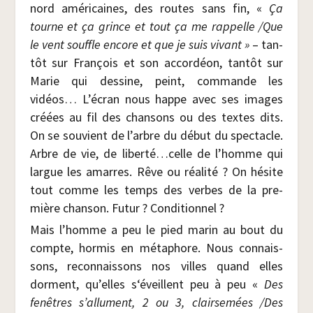
nord amé­ri­caines, des routes sans fin, «
Ça
tourne et ça grince et tout ça me rap­pelle /​Que
le vent souffle encore et que je suis vivant »
– tan­
tôt sur Fran­çois et son accor­déon, tan­tôt sur
Marie qui des­sine, peint, com­mande les
vidéos… L’écran nous happe avec ses images
créées au fil des chan­sons ou des textes dits.
On se sou­vient de l’arbre du début du spec­tacle.
Arbre de vie, de liberté…celle de l’homme qui
largue les amarres. Rêve ou réa­li­té ? On hésite
tout comme les temps des verbes de la pre­
mière chan­son. Futur ? Conditionnel ?
Mais l’homme a peu le pied marin au bout du
compte, hor­mis en méta­phore. Nous connais­
sons, recon­nais­sons nos villes quand elles
dorment, qu’elles s‘éveillent peu à peu «
Des
fenêtres s’allument, 2 ou 3, clair­se­mées /​Des