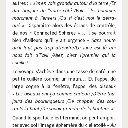
autres : «
J’m’en vais gran­dir autour d’la terre /​Et
dire bon­jour de l’autre côté /​Voir si les hommes
marchent à l’envers /​Ou si c’est moi le détra­
qué
». Dis­pa­raître alors des écrans de contrôle,
de nos « Connec­ted Spheres »… Il se pour­rait
bien d’ailleurs qu’il y ait urgence «
Sans doute
qu’il faut pas trop attendre/​La lune est là qui
nous fait d’l’œil /​Allez, c’est l’premier qui la
cueille
!
Le voyage s’achève dans une tasse de café, une
petite cuillère tourne, un matin… Et l’appel du
large cogne à la fenêtre, l’appel des oiseaux
« Les oiseaux ont ça comme cadeau /D’être tou­
jours des bour­lin­gueurs /​De chop­per des cou­
rants là-haut /​De savoir prendre de la hauteur. »
Quand le spec­tacle est ter­mi­né, on peut empor­
ter avec soi l’image éphé­mère du ciel étoi­lé «
Au