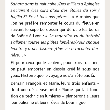
Saha­ra dans la nuit noire /​Des mil­liers d’épingles
s’éclairent /​Les clins d’œil des étoiles du soir /​
Hig’lin St Ex et tous nos pères…
» A moins que
l’on ne pré­fère remon­ter le cours du fleuve en
sui­vant le superbe des­sin qui déroule les bords
de Saône à Lyon : «
On regard’ra vu du trottoir/​
s’allumer toutes les p’tites lumières/​Pour chaque
fenêtre y’a une his­toire /​Une vie à racon­ter der­
rière…
»
Et pour ceux qui le veulent, pour trois fois rien,
on peut empor­ter un des­sin créé là sous nos
yeux. His­toire que le voyage ne s’ar­rête pas là.
Demain Fran­çois et Marie, leurs trois enfants –
dont une déli­cieuse petite Plume qui fait fonc­
tion de tech­ni­cien lumières – plan­te­ront ailleurs
leur éolienne et leurs rêves de bourlingue.