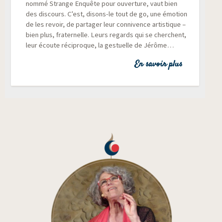
nom­mé Strange Enquête pour ouver­ture, vaut bien
des dis­cours. C’est, disons-le tout de go, une émo­tion
de les revoir, de par­ta­ger leur conni­vence artis­tique –
bien plus, fra­ter­nelle. Leurs regards qui se cherchent,
leur écoute réci­proque, la ges­tuelle de Jérôme…
En savoir plus