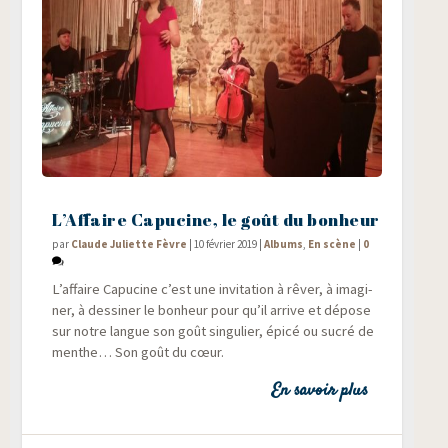
L’Affaire Capucine, le goût du bonheur
par
Claude Juliette Fèvre
|
10 février 2019
|
Albums
,
En scène
|
0
L’affaire Capu­cine c’est une invi­ta­tion à rêver, à ima­gi­
ner, à des­si­ner le bon­heur pour qu’il arrive et dépose
sur notre langue son goût sin­gu­lier, épi­cé ou sucré de
menthe… Son goût du cœur.
En savoir plus