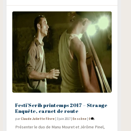
Festi’Scrib printemps 2017 – Strange
Enquête, carnet de route
par
Claude Juliette Fèvre
|
3 juin 2017
|
En scène
|
0
Pré­sen­ter le duo de Manu Mou­ret et Jérôme Pinel,