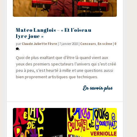
Mateo Langlois – « Et l’oiseau
lyre joue »
par
Claude Juliette Fèvre
|
7 janvier 2018
|
Concours
,
En scène
|
0
Quoi de plus exal­tant que d’être là quand vient aux
yeux des pre­miers spec­ta­teurs l’univers qui s’est créé
peu à peu, s’est heur­té à mille et une ques­tions aus­si
bien pro­pre­ment artis­tiques que techniques.
En savoir plus