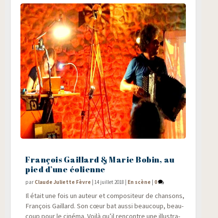
François Gaillard & Marie Bobin, au
pied d’une éolienne
par
Claude Juliette Fèvre
|
14 juillet 2018
|
En scène
|
0
Il était une fois un auteur et com­po­si­teur de chan­sons,
Fran­çois Gaillard. Son cœur bat aus­si beau­coup, beau­
coup pour le ciné­ma. Voi­là qu’il ren­contre une illus­tra­