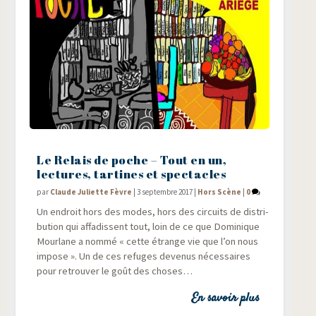
Le Relais de poche – Tout en un,
lectures, tartines et spectacles
par
Claude Juliette Fèvre
|
3 septembre 2017
|
Hors Scène
|
0
Un endroit hors des modes, hors des cir­cuits de dis­tri­
bu­tion qui affa­dissent tout, loin de ce que Domi­nique
Mour­lane a nom­mé « cette étrange vie que l’on nous
impose ». Un de ces refuges deve­nus néces­saires
pour retrou­ver le goût des choses…
En savoir plus