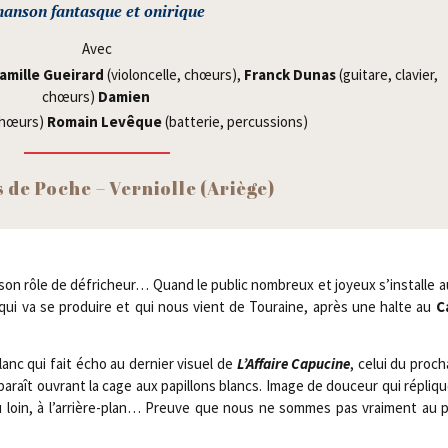
an­son fan­tasque et onirique
Avec
amille Guei­rard
(vio­lon­celle, chœurs),
Franck Dunas
(gui­tare, cla­vier,
chœurs)
Damien
chœurs)
Romain Levêque
(bat­te­rie, percussions)
 de Poche – Ver­niolle (Ariège)
 son rôle de défri­cheur… Quand le public nom­breux et joyeux s’installe 
e qui va se pro­duire et qui nous vient de Tou­raine, après une halte au
C
lanc qui fait écho au der­nier visuel de
L’Affaire Capu­cine
, celui du pro­c
a­raît ouvrant la cage aux papillons blancs. Image de dou­ceur qui répliq
 au loin, à l’arrière-plan… Preuve que nous ne sommes pas vrai­ment au 