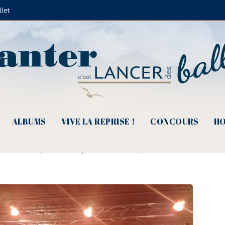
llet
ALBUMS
VIVE LA REPRISE !
CONCOURS
HO
apucine, le goût du bonheur
liette Fèvre
|
10 février 2019
|
Albums
,
En scène
|
0