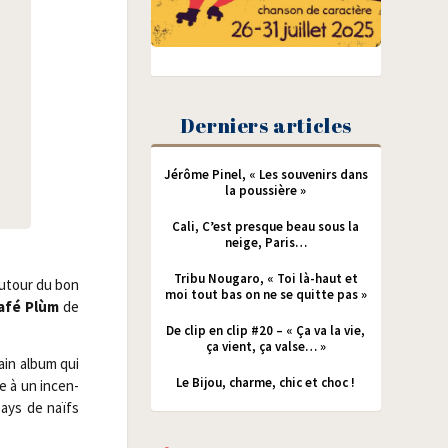
Derniers articles
Jérôme Pinel, « Les souvenirs dans
la poussière »
Cali, C’est presque beau sous la
neige, Paris…
Tribu Nougaro, « Toi là-haut et
autour du bon
moi tout bas on ne se quitte pas »
afé Plùm
de
De clip en clip #20 – « Ça va la vie,
ça vient, ça valse… »
hain album qui
Le Bijou, charme, chic et choc !
ue à un incen­
pays de naïfs