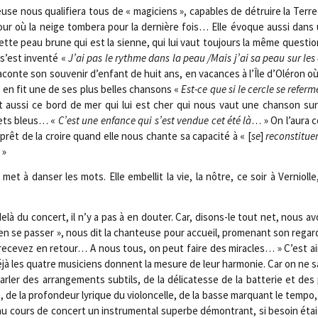
use nous qua­li­fie­ra tous de « magi­ciens », capables de détruire la Terr
 jour où la neige tom­be­ra pour la der­nière fois… Elle évoque aus­si dan
cette peau brune qui est la sienne, qui lui vaut tou­jours la même ques­tio
 s’est inven­té «
J’ai pas le rythme
dans la peau /​Mais j’ai sa peau sur les
aconte son sou­ve­nir d’enfant de huit ans, en vacances à l’Île d’Oléron où e
le en fit une de ses plus belles chan­sons «
Est-ce que si le cercle se referme
 aus­si ce bord de mer qui lui est cher qui nous vaut une chan­son sur
olets bleus… «
C’est une enfance qui s’est ven­due cet été là
… » On l’aura co
rêt de la croire quand elle nous chante sa capa­ci­té à « [
se
]
recons­ti­tue
»
et à dan­ser les mots. Elle embel­lit la vie, la nôtre, ce soir à Ver­nioll
à du concert, il n’y a pas à en dou­ter. Car, disons-le tout net, nous a
ien se pas­ser », nous dit la chan­teuse pour accueil, pro­me­nant son rega
en rece­vez en retour… A nous tous, on peut faire des miracles… » C’est ai
jà les quatre musi­ciens donnent la mesure de leur har­mo­nie. Car on ne s
er des arran­ge­ments sub­tils, de la déli­ca­tesse de la bat­te­rie et des 
 de la pro­fon­deur lyrique du vio­lon­celle, de la basse mar­quant le tem­po, 
 au cours de concert un ins­tru­men­tal superbe démon­trant, si besoin étai