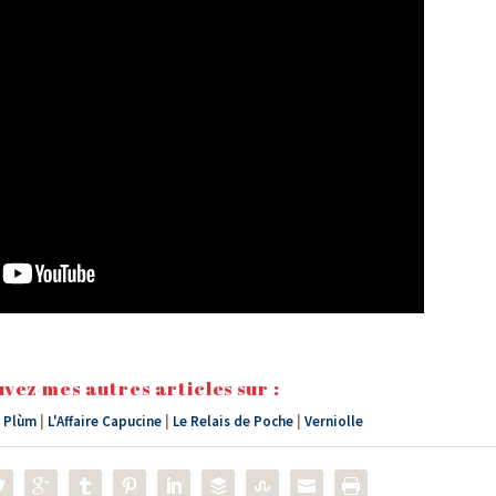
vez mes autres articles sur :
 Plùm
|
L'Affaire Capucine
|
Le Relais de Poche
|
Verniolle