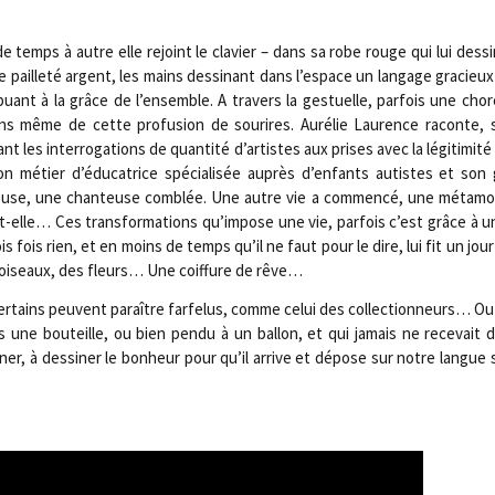
 temps à autre elle rejoint le cla­vier – dans sa robe rouge qui lui des­si
e de paille­té argent, les mains des­si­nant dans l’espace un lan­gage gra­ci
uant à la grâce de l’ensemble. A tra­vers la ges­tuelle, par­fois une cho­ré
s même de cette pro­fu­sion de sou­rires. Auré­lie Lau­rence raconte
nt les inter­ro­ga­tions de quan­ti­té d’artistes aux prises avec la légi­ti­mi­t
on métier d’éducatrice spé­cia­li­sée auprès d’enfants autistes et son
euse, une chan­teuse com­blée. Une autre vie a com­men­cé, une méta­mo
-elle… Ces trans­for­ma­tions qu’impose une vie, par­fois c’est grâce à u
fois rien, et en moins de temps qu’il ne faut pour le dire, lui fit un jour
s oiseaux, des fleurs… Une coif­fure de rêve…
cer­tains peuvent paraître far­fe­lus, comme celui des col­lec­tion­neurs… 
s une bou­teille, ou bien pen­du à un bal­lon, et qui jamais ne rece­vai
gi­ner, à des­si­ner le bon­heur pour qu’il arrive et dépose sur notre langue
.