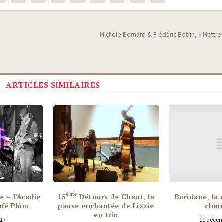
Michèle Bernard & Frédéric Bobin, « Mettre 
ARTICLES SIMILAIRES
ème
 – l’Acadie
15
Détours de Chant, la
Buridane, la 
afé Plùm
pause enchantée de Lizzie
chan
en trio
017
11 décem