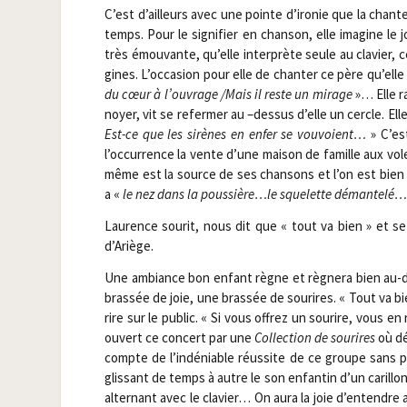
C’est d’ailleurs avec une pointe d’ironie que la chan­te
temps. Pour le signi­fier en chan­son, elle ima­gine le
très émou­vante, qu’elle inter­prète seule au cla­vier, 
gines. L’occasion pour elle de chan­ter ce père qu’elle
du cœur à l’ouvrage /​Mais il reste un mirage
»… Elle r
noyer, vit se refer­mer au –des­sus d’elle un cercle. El
Est-ce que les sirènes en enfer se vou­voient…
» C’est
l’occurrence la vente d’une mai­son de famille aux v
même est la source de ses chan­sons et l’on est bien p
a «
le nez dans la poussière…le sque­lette déman­te­lé…
Lau­rence sou­rit, nous dit que « tout va bien » et se m
d’Ariège.
Une ambiance bon enfant règne et règne­ra bien au-del
bras­sée de joie, une bras­sée de sou­rires. « Tout va b
rire sur le public. « Si vous offrez un sou­rire, vous 
ouvert ce concert par une
Col­lec­tion de sou­rires
où dé
compte de l’indéniable réus­site de ce groupe sans par­l
glis­sant de temps à autre le son enfan­tin d’un carillon,
alter­nant avec le cla­vier… On aura la joie d’entendre