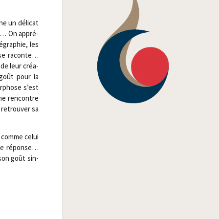
ne un déli­cat
eux… On appré­
­gra­phie, les
, se raconte…
é de leur créa­
 goût pour la
r­phose s’est
ne ren­contre
 retrou­ver sa
Ou comme celui
t de réponse…
 son goût sin­