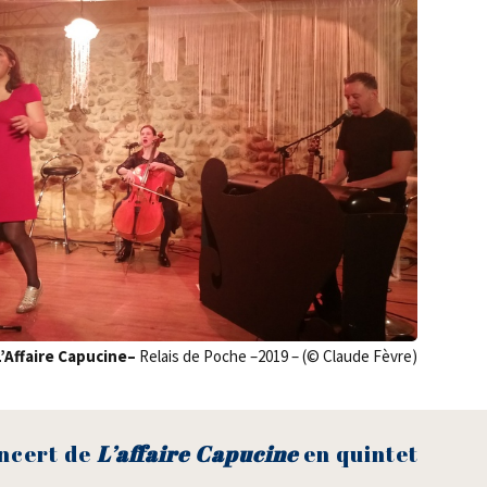
L’Affaire Capu­cine–
Relais de Poche –2019 – (© Claude Fèvre)
oncert de
L’affaire Capu­cine
en quintet