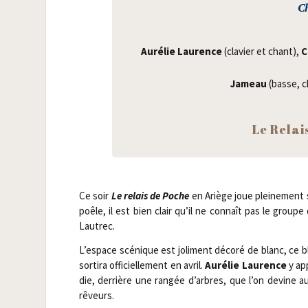
Ch
Auré­lie Lau­rence
(cla­vier et chant),
C
Jameau
(basse, 
Le Relais
Ce soir
Le relais de Poche
en Ariège joue plei­ne­ment
poêle, il est bien clair qu’il ne connaît pas le group
Lautrec.
L’espace scé­nique est joli­ment déco­ré de blanc, ce b
sor­ti­ra offi­ciel­le­ment en avril.
Auré­lie Lau­rence
y app
die, der­rière une ran­gée d’arbres, que l’on devine
rêveurs.