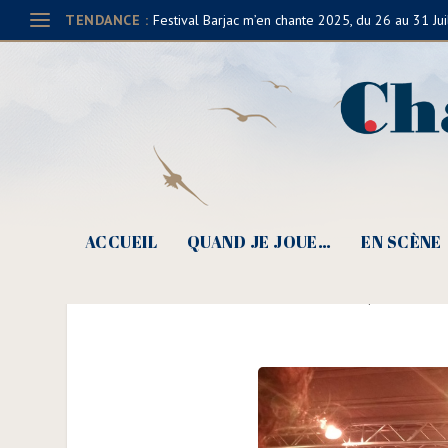
TENDANCE :
Festival Barjac m’en chante 2025, du 26 au 31 Jui
ACCUEIL
QUAND JE JOUE…
EN SCÈNE
L’Affaire C
Posté par
Claude Ju