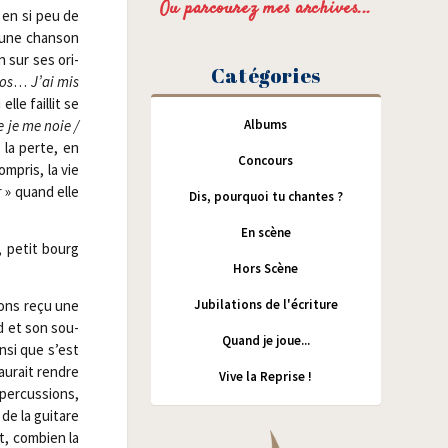
Ou parcourez mes archives...
e en si peu de
s une chan­son
n sur ses ori­
Catégories
 os
…
J’ai mis
lle faillit se
Albums
 je me noie /​
 la perte, en
Concours
m­pris, la vie
r
» quand elle
Dis, pourquoi tu chantes ?
En scène
e, petit bourg
Hors Scène
Jubilations de l'écriture
vons reçu une
rd et son sou­
Quand je joue...
n­si que s’est
au­rait rendre
Vive la Reprise !
per­cus­sions,
de la gui­tare
t, com­bien la