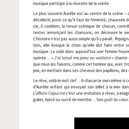
musique par­ti­cipe à la réus­site de la soirée.
Le plus sou­vent Auré­lie est au centre de la scène – de
décol­le­té, juste ce qu’il faut de fémi­ni­té, chaus­sé
cie, ô com­bien, la tenue scé­nique de cha­cun, contri­b
textes annon­çant les chan­sons, on découvre le sen
L’histoire n’est pas aus­si simple qu’il y paraît. Rejoi­gna
tion, elle évoque le choix qu’elle dut faire entre s
musique. La voi­là donc aujourd’hui une femme heu­r
opé­rée… «
J’ai lais­sé ma peau au ves­tiaire
» chante-t
que nous les fai­sons, comme cet homme qui, avec trois 
joie, en met­tant dans ses che­veux des papillons, de
Le rêve, voi­là le mot clef… A cha­cun le sien même si 
d’Aurélie enfant qui envoyait son billet à la mer dan
L’affaire Capu­cine
c’est une invi­ta­tion à rêver, à ima­
gu­lier, épi­cé ou sucré de menthe… Son
goût du cœur