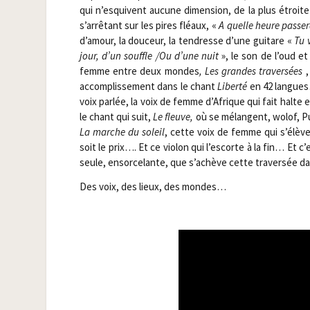
qui n’esquivent aucune dimen­sion, de la plus étroite i
s’arrêtant sur les pires fléaux, «
A quelle heure pas­se­
d’amour, la dou­ceur, la ten­dresse d’une gui­tare «
Tu v
jour, d’un souffle /​Ou d’une nuit
», le son de l’oud et
femme entre deux mondes
, Les grandes tra­ver­sées
,
accom­plis­se­ment dans le chant
Liber­té
en 42 langues…
voix par­lée, la voix de femme d’Afrique qui fait halte 
le chant qui suit,
Le fleuve,
où se mélangent, wolof, Pula
La marche du soleil
, cette voix de femme qui s’élève
soit le prix…. Et ce vio­lon qui l’escorte à la fin… Et c
seule, ensor­ce­lante, que s’achève cette tra­ver­sée
Des voix, des lieux, des mondes…