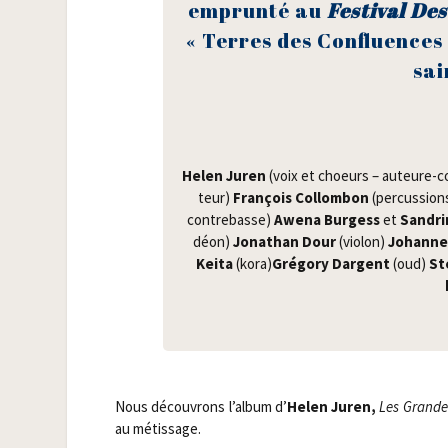
emprun­té au
Fes­ti­val D
« Terres des Confluences 
sai
Helen Juren
(voix et choeurs – auteure-com
teur)
Fran­çois Col­lom­bon
(per­cus­sions
contre­basse)
Awe­na Bur­gess
et
San­dri
déon)
Jona­than Dour
(vio­lon)
Johanne 
Kei­ta
(kora)
Gré­go­ry Dargent
(oud)
Ste
Nous décou­vrons l’album d’
Helen Juren,
Les Grandes
au métissage.