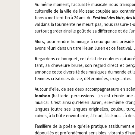
Au même moment, l’actualité musi­cale nous trans­port
cultu­relle de la ville de Mois­sac cou­plée aux contrai
tions » mettent fin à 24 ans du
Fes­ti­val des Voix, de
val dans la tour­mente ne meurt pas, nous ras­sure-t-on,
sur­tout gar­der ain­si le goût de sa dif­fé­rence et de l’u
Alors, pour rendre hom­mage à ceux qui ont pré­si­dé
avons réuni dans un titre Helen Juren et ce festival…
Regar­dons ce bou­quet, cet éclat de cou­leurs qui auréol
tant, sa che­ve­lure brune, son regard direct et per­
annonce cette diver­si­té des musiques du monde et la
femmes créa­trices de vie, déter­mi­nées, exigeantes.
Autour d’elle, de ses deux accom­pa­gna­teurs en scè
lom­bon
(bat­te­rie, per­cus­sions…) s’est réunie une
musi­cal. C’est ain­si qu’Helen Juren, elle-même d’orig
langues (outre ses langues ori­gi­nelles, zou­lou, turc
caines, à la flûte envou­tante, à l’oud, à la kora… à de
Fami­lière de la poé­sie qu’elle pra­tique assi­du­men
dépouillés et pro­fon­dé­ment sen­sibles, vibrants d’hum