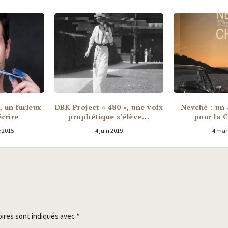
, un furieux
DBK Project « 480 », une voix
Nevché : un 
écrire
prophétique s’élève…
pour la 
 2015
4 juin 2019
4 mar
oires sont indiqués avec
*