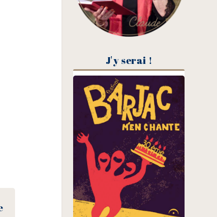
J'y serai !
e