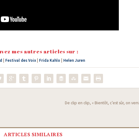
vez mes autres articles sur :
d
|
Festival des Voix
|
Frida Kahlo
|
Helen Juren
De clip en clip, « Bientôt, c’est sûr, on v
ARTICLES SIMILAIRES