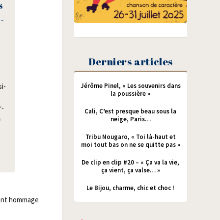
s
­
Derniers articles
si­
Jérôme Pinel, « Les souvenirs dans
la poussière »
r­
Cali, C’est presque beau sous la
m
neige, Paris…
Tribu Nougaro, « Toi là-haut et
moi tout bas on ne se quitte pas »
De clip en clip #20 – « Ça va la vie,
ça vient, ça valse… »
Le Bijou, charme, chic et choc !
sant hom­mage