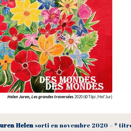
Helen Juren, Les grandes tra­ver­sées
2020 (©Til­pi /​Hel’Jur)
Juren Helen
sor­ti en novembre 2020 – * titr