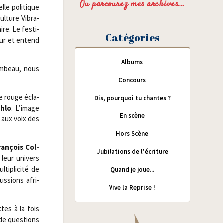
Ou parcourez mes archives...
le poli­tique
Culture Vibra­
ire. Le fes­ti­
Catégories
tour et entend
Albums
am­beau, nous
Concours
de rouge écla­
Dis, pourquoi tu chantes ?
h­lo
. L’image
En scène
 aux voix des
Hors Scène
ran­çois Col­
Jubilations de l'écriture
leur uni­vers
i­pli­ci­té de
Quand je joue...
us­sions afri­
Vive la Reprise !
tes à la fois
 de ques­tions