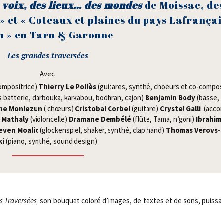
es voix, des lieux… des mondes
de Mois­sac, de
» et « Coteaux et plaines du pays Lafran­çai
n » en Tarn & Garonne
Les grandes traversées
Avec
­po­si­trice)
Thier­ry Le Pol­lès
(gui­tares, syn­thé, choeurs et co-com­po­
 bat­te­rie, dar­bou­ka, kar­ka­bou, bodh­ran, cajon)
Ben­ja­min Body
(basse,
ne Mon­le­zun
( chœurs)
Cris­to­bal Cor­bel
(gui­tare)
Crys­tel Gal­li
(acco
Matha­ly
(vio­lon­celle)
Dra­mane Dem­bé­lé
(flûte, Tama, n’goni)
Ibra­hi
­ven Moa­lic
(glo­cken­spiel, sha­ker, syn­thé, clap hand)
Tho­mas Verovs­
ki
(pia­no, syn­thé, sound design)
 Tra­ver­sées,
son bou­quet colo­ré d’images, de textes et de sons, puis­