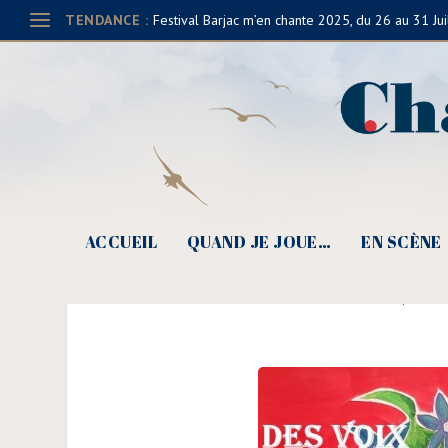
TENDANCE :
Festival Barjac m’en chante 2025, du 26 au 31 Jui
ACCUEIL
QUAND JE JOUE…
EN SCÈNE
Helen Juren, De
Posté par
Cla