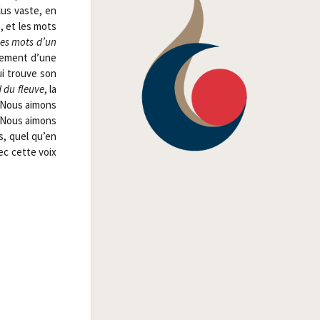
plus vaste, en
é, et les mots
/​Les mots d’un
ne­ment d’une
ui trouve son
 du fleuve
, la
 Nous aimons
 Nous aimons
s, quel qu’en
ec cette voix