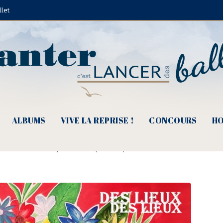
llet
ALBUMS
VIVE LA REPRISE !
CONCOURS
HO
s voix, des lieux… des mondes *
ude Juliette Fèvre
|
21 mars 2021
|
Albums
|
0