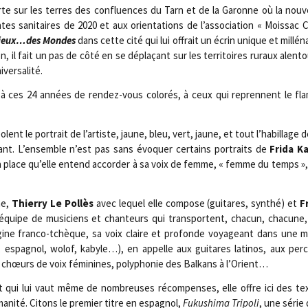
e sur les terres des confluences du Tarn et de la Garonne où la nou­vel
ntes sani­taires de 2020 et aux orien­ta­tions de l’association « Mois­sac 
s lieux…des Mondes
dans cette cité qui lui offrait un écrin unique et mil­lé­na
 il fait un pas de côté en se dépla­çant sur les ter­ri­toires ruraux alen­
niversalité.
 à ces 24 années de ren­dez-vous colo­rés, à ceux qui reprennent le fl
ent le por­trait de l’artiste, jaune, bleu, vert, jaune, et tout l’habillage 
çant. L’ensemble n’est pas sans évo­quer cer­tains por­traits de
Fri­da Ka
 place qu’elle entend accor­der à sa voix de femme, « femme du temps »,
ne,
Thier­ry Le Pol­lès
avec lequel elle com­pose (gui­tares, syn­thé) et
F
 équipe de musi­ciens et chan­teurs qui trans­portent, cha­cun, cha­cune, 
ine fran­co-tchèque, sa voix claire et pro­fonde voya­geant dans une mul­t
, espa­gnol, wolof, kabyle…), en appelle aux gui­tares lati­nos, aux per­c
s chœurs de voix fémi­nines, poly­pho­nie des Bal­kans à l’Orient…
t et qui lui vaut même de nom­breuses récom­penses, elle offre ici des tex
anité. Citons le pre­mier titre en espa­gnol,
Fuku­shi­ma Tri­po­li
, une série