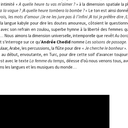
nti­mi­té «
A quelle heure tu vas m’aimer ?
» à la dimen­sion spa­tiale la 
ra la vague ? /​A quelle heure tom­be­ra la bombe ?
» Le ton est ain­si don­n
ois, les mots d’amour /​Je ne les jure pas à l’infini /​A toi je pré­fère dire 
 la langue kabyle pour dire les doutes amou­reux, côtoient le ques­tion­
 avec son refrain en zou­lou, superbe hymne à la liber­té des femmes q
 Nous aimons la dimen­sion uni­ver­selle, intem­po­relle que revêt
Au bord
et s‘interroge sur ce qu’
Andrée Che­did
nomme
Les sai­sons de pas­sage
.
ar, Arabe, les per­cus­sions, la flûte pour dire «
Je cherche le bon­heur
».
 au début, envou­tante, en Turc, pour dire cette soif d’avancer tou­jour
’est avec le texte
La femme du temps
, déesse d’où nous venons tous, av
 dans les langues et les musiques du monde…