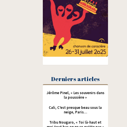
Derniers articles
Jérôme Pinel, « Les souvenirs dans
la poussière »
Cali, C’est presque beau sous la
neige, Paris…
Tribu Nougaro, « Toi là-haut et
moi tout bas on ne se quitte pas »