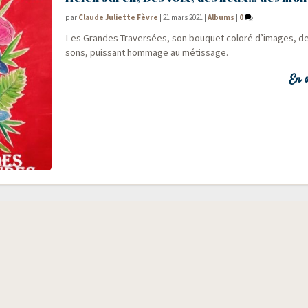
par
Claude Juliette Fèvre
|
21 mars 2021
|
Albums
|
0
Les Grandes Tra­ver­sées, son bou­quet colo­ré d’images, d
sons, puis­sant hom­mage au métissage.
En s