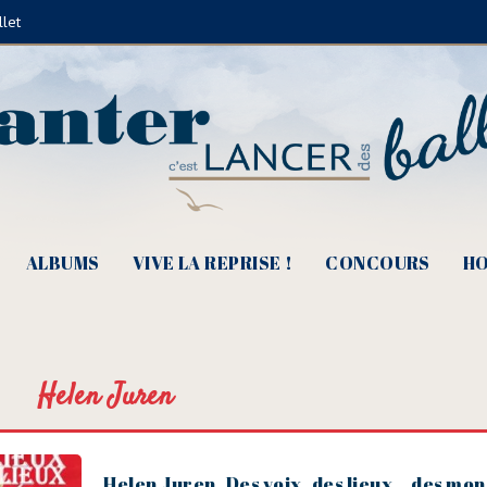
llet
ALBUMS
VIVE LA REPRISE !
CONCOURS
HO
Helen Juren
Helen Juren, Des voix, des lieux… des mon