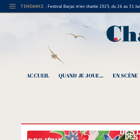
TENDANCE :
Festival Barjac m’en chante 2025, du 26 au 31 Jui
ACCUEIL
QUAND JE JOUE…
EN SCÈNE