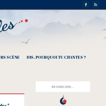
RS SCÈNE
DIS, POURQUOI TU CHANTES ?
des *