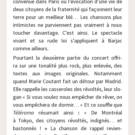
conve­nue dans Paris ou l’évocation d’une vie de
deux citoyens de la fra­ter­ni­té qui façonnent leur
terre pour un meilleur blé… Les chan­sons plus
inti­mistes ne par­viennent pas vrai­ment à nous
tou­cher davan­tage. C’est ain­si. Le spec­tacle
vivant et sa rude loi s’appliquent à Bar­jac
comme ailleurs.
Pour­tant la deuxième par­tie du concert offri­
ra sur une tona­li­té plus rock, plus enle­vée, des
textes aux images ori­gi­nales. Notam­ment
quand Marie Cou­tant fait un détour par Madrid.
Elle rap­pelle les cas­se­roles des révol­tés, leur slo­
gan « Si vous vou­lez nous empê­cher de rêver, on
vous empê­che­ra de dor­mir… » Et ce souffle que
Télé­ra­ma
résu­mait ain­si
:
« De Mont­réal
à Tokyo, des citoyens révol­tés, indi­gnés… et
bas­ton­nés !
»
La chan­son de rap­pel revien­