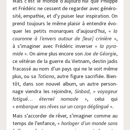
Mais c’est le monde d’aujourd’hui que Phi­lippe
et Fré­dé­ric ne cessent de regar­der avec géné­ro­
si­té, empa­thie, et d’y pui­ser leur ins­pi­ra­tion. On
prend tou­jours le même plai­sir à entendre évo­
quer les petits monarques d’aujourd’hui, «
la
cou­ronne à l’envers autour de [leur] cri­nière
»,
à s’imaginer avec Fré­dé­ric inver­ser «
la pyra­
mide
». On aime plus encore son
Joe de Géor­gie
,
ce vété­ran de la guerre du Viet­nam, des­tin jadis
fra­cas­sé au nom d’un pays qui ne le voit même
plus, ou sa
Tatia­na
, autre figure sacri­fiée. Bien­
tôt, dans son nou­vel album, un autre per­son­
nage vien­dra les rejoindre,
Sin­bad,
«
voya­geur
fati­gué… éter­nel nomade
», celui qui
«
embarque ses rêves sur un car­go déglin­gué
».
Mais s’accorder de rêver, s’imaginer comme au
temps de l’enfance, «
hor­lo­ger d’un monde sans