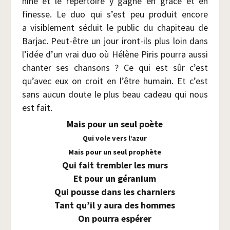
nine et le réper­toire y gagne en grâce et en
finesse. Le duo qui s’est peu pro­duit encore
a visi­ble­ment séduit le public du cha­pi­teau de
Bar­jac. Peut-être un jour iront-ils plus loin dans
l’idée d’un vrai duo où Hélène Piris pour­ra aus­si
chan­ter ses chan­sons ? Ce qui est sûr c’est
qu’avec eux on croit en l’être humain. Et c’est
sans aucun doute le plus beau cadeau qui nous
est fait.
Mais pour un seul poète
Qui vole vers l’azur
Mais pour un seul prophète
Qui fait trem­bler les murs
Et pour un géranium
Qui pousse dans les charniers
Tant qu’il y aura des hommes
On pour­ra espérer