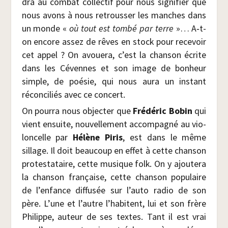
dra au com­bat col­lec­tif pour nous signi­fier que
nous avons à nous retrous­ser les manches dans
un monde «
où tout est tom­bé par terre
»… A‑t-
on encore assez de rêves en stock pour rece­voir
cet appel ? On avoue­ra, c’est la chan­son écrite
dans les Cévennes et son image de bon­heur
simple, de poé­sie, qui nous aura un ins­tant
récon­ci­liés avec ce concert.
On pour­ra nous objec­ter que
Fré­dé­ric Bobin
qui
vient ensuite, nou­vel­le­ment accom­pa­gné au vio­
lon­celle par
Hélène Piris
, est dans le même
sillage. Il doit beau­coup en effet à cette chan­son
pro­tes­ta­taire, cette musique folk. On y ajou­te­ra
la chan­son fran­çaise, cette chan­son popu­laire
de l’enfance dif­fu­sée sur l’auto radio de son
père. L’une et l’autre l’habitent, lui et son frère
Phi­lippe, auteur de ses textes. Tant il est vrai