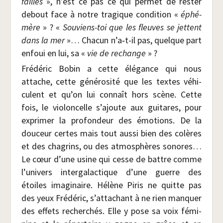
failles
», n’est ce pas ce qui per­met de res­ter
debout face à notre tra­gique condi­tion «
éphé­
mère
» ? «
Sou­viens-toi que les fleuves se jettent
dans la mer
»… Cha­cun n’a‑t-il pas, quelque part
enfoui en lui, sa «
vie de rechange
» ?
Fré­dé­ric Bobin a cette élé­gance qui nous
attache, cette géné­ro­si­té que les textes véhi­
culent et qu’on lui connaît hors scène. Cette
fois, le vio­lon­celle s’ajoute aux gui­tares, pour
expri­mer la pro­fon­deur des émo­tions. De la
dou­ceur certes mais tout aus­si bien des colères
et des cha­grins, ou des atmo­sphères sonores…
Le cœur d’une usine qui cesse de battre comme
l’univers inter­ga­lac­tique d’une guerre des
étoiles ima­gi­naire. Hélène Piris ne quitte pas
des yeux Fré­dé­ric, s’attachant à ne rien man­quer
des effets recher­chés. Elle y pose sa voix fémi­