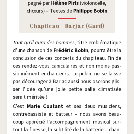
pa­gné par
Hélène Piris
(vio­lon­celle,
chœurs) – Textes de
Phi­lippe Bobin
Cha­pi­teau – Bar­jac (Gard)
Tant qu’il aura des hommes
, titre emblé­ma­tique
d’une chan­son de
Fré­dé­ric Bobin
, pour­ra être la
conclu­sion de ces concerts du cha­pi­teau. Fin de
ces ren­dez-vous cani­cu­laires et non moins pas­
sion­né­ment enchan­teurs. Le public ne se laisse
pas décou­ra­ger à Bar­jac aus­si nous ose­rons glis­
ser l’idée qu’une jolie petite salle cli­ma­ti­sée
serait méritée !
C’est
Marie Cou­tant
et ses deux musi­ciens,
contre­bas­siste et bat­teur – nous avons beau­
coup appré­cié l’accompagnement musi­cal sur­
tout la finesse, la sub­ti­li­té de la bat­te­rie – chan­