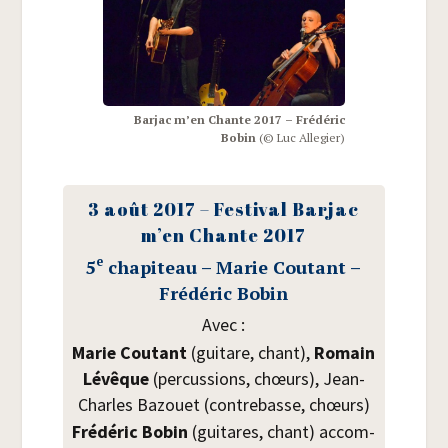
Bar­jac m’en Chante 2017 – Fré­dé­ric
Bobin
(© Luc Allegier)
3 août 2017 – Fes­ti­val Bar­jac
m’en Chante 2017
e
5
cha­pi­teau – Marie Cou­tant –
Fré­dé­ric Bobin
Avec :
Marie Cou­tant
(gui­tare, chant),
Romain
Lévêque
(per­cus­sions, chœurs), Jean-
Charles Bazouet (contre­basse, chœurs)
Fré­dé­ric Bobin
(gui­tares, chant) accom­