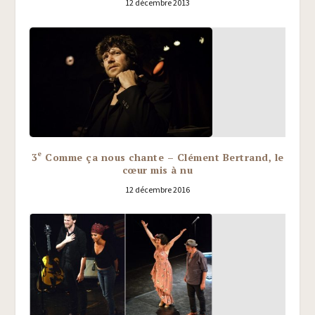
12 décembre 2013
e
3
Comme ça nous chante – Clément Bertrand, le
cœur mis à nu
12 décembre 2016