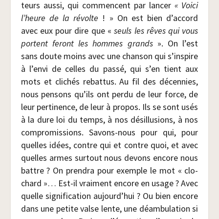
teurs aus­si, qui com­mencent par lan­cer
« Voi­ci
l’heure de la révolte
! » On est bien d’accord
avec eux pour dire que «
seuls les rêves qui vous
portent feront les hommes grands
». On l’est
sans doute moins avec une chan­son qui s’inspire
à l’envi de celles du pas­sé, qui s’en tient aux
mots et cli­chés rebat­tus. Au fil des décen­nies,
nous pen­sons qu’ils ont per­du de leur force, de
leur per­ti­nence, de leur à pro­pos. Ils se sont usés
à la dure loi du temps, à nos dés­illu­sions, à nos
com­pro­mis­sions. Savons-nous pour qui, pour
quelles idées, contre qui et contre quoi, et avec
quelles armes sur­tout nous devons encore nous
battre ? On pren­dra pour exemple le mot « clo­
chard »… Est-il vrai­ment encore en usage ? Avec
quelle signi­fi­ca­tion aujourd’hui ? Ou bien encore
dans une petite valse lente, une déam­bu­la­tion si