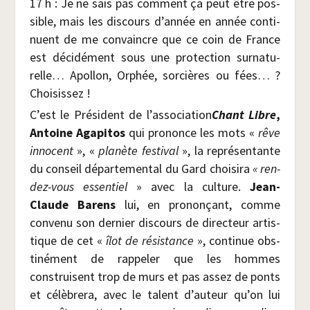
17 h : Je ne sais pas com­ment ça peut être pos­
sible, mais les dis­cours d’année en année conti­
nuent de me convaincre que ce coin de France
est déci­dé­ment sous une pro­tec­tion sur­na­tu­
relle… Apol­lon, Orphée, sor­cières ou fées… ?
Choisissez !
C’est le Pré­sident de l’association
Chant Libre
,
Antoine Aga­pi­tos
qui pro­nonce les mots «
rêve
inno­cent
», «
pla­nète fes­ti­val
», la repré­sen­tante
du conseil dépar­te­men­tal du Gard choi­si­ra
« ren­
dez-vous essen­tiel
» avec la culture.
Jean-
Claude Barens
lui, en pro­non­çant, comme
conve­nu son der­nier dis­cours de direc­teur artis­
tique de cet «
îlot de résis­tance
», conti­nue obs­
ti­né­ment de rap­pe­ler que les hommes
construisent trop de murs et pas assez de ponts
et célè­bre­ra, avec le talent d’auteur qu’on lui