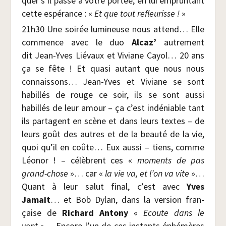
quer s’il passe à votre por­tée, en lui emprun­tant
cette espé­rance : «
Et que tout refleu­risse !
»
21h30 Une soi­rée lumi­neuse nous attend… Elle
com­mence avec le duo
Alcaz’
autre­ment
dit Jean-Yves Lié­vaux et Viviane Cayol… 20 ans
ça se fête ! Et qua­si autant que nous nous
connais­sons… Jean-Yves et Viviane se sont
habillés de rouge ce soir, ils se sont aus­si
habillés de leur amour – ça c’est indé­niable tant
ils par­tagent en scène et dans leurs textes – de
leurs goût des autres et de la beau­té de la vie,
quoi qu’il en coûte… Eux aus­si – tiens, comme
Léo­nor ! – célèbrent ces «
moments de pas
grand-chose
»… car «
la vie va, et l’on va vite
»…
Quant à leur salut final, c’est avec
Yves
Jamait
… et Bob Dylan, dans la ver­sion fran­
çaise de
Richard Anto­ny
«
Ecoute dans le
vent
»… Encore l’un de ces ins­tants éphé­mères