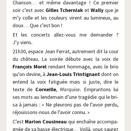
Chan­son… et même davan­tage ! Ce pre­mier
soir c’est avec
Gilles Tcher­niak
et
Wal­ly
que je
m’y colle et les cou­leurs virent au lumi­neux, au
doux… Que c’est bon !
Et les concerts allez-vous me deman­der ?
J’y viens.
21h30, espace Jean Fer­rat, autre­ment dit la cour
du châ­teau. La soi­rée débute avec la voix de
Fran­çois Morel
ren­dant hom­mage, avec le brio
qu’on devine, à
Jean-Louis Trin­ti­gnant
dont on
entend la voix fati­guée mais si juste, dire le
texte de
Cor­neille
,
Mar­quise
. Emprun­tons lui
ses mots au len­de­main d’une tra­gé­die qui le bri­
sa à jamais : « Ne pleu­rons pas de l’avoir per­du,
réjouis­sons-nous de l’avoir connu. »
C’est
Marion Cou­si­neau
qui enchaîne accom­pa­
gnée de sa basse élec­trique… Voi­là, vous sau­rez