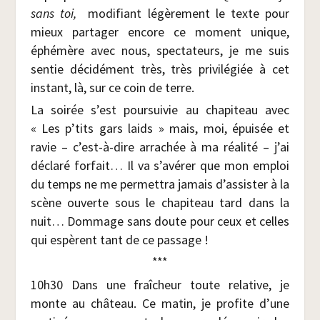
sans toi,
modi­fiant légè­re­ment le texte pour
mieux par­ta­ger encore ce moment unique,
éphé­mère avec nous, spec­ta­teurs, je me suis
sen­tie déci­dé­ment très, très pri­vi­lé­giée à cet
ins­tant, là, sur ce coin de terre.
La soi­rée s’est pour­sui­vie au cha­pi­teau avec
« Les p’tits gars laids » mais, moi, épui­sée et
ravie – c’est-à-dire arra­chée à ma réa­li­té – j’ai
décla­ré for­fait… Il va s’avérer que mon emploi
du temps ne me per­met­tra jamais d’assister à la
scène ouverte sous le cha­pi­teau tard dans la
nuit… Dom­mage sans doute pour ceux et celles
qui espèrent tant de ce passage !
***
10h30 Dans une fraî­cheur toute rela­tive, je
monte au châ­teau. Ce matin, je pro­fite d’une