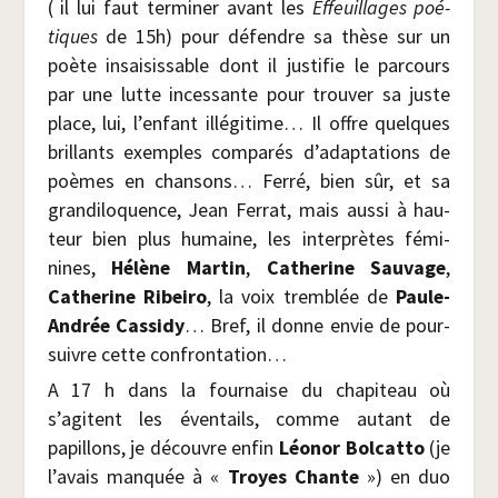
( il lui faut ter­mi­ner avant les
Effeuillages poé­
tiques
de 15h) pour défendre sa thèse sur un
poète insai­sis­sable dont il jus­ti­fie le par­cours
par une lutte inces­sante pour trou­ver sa juste
place, lui, l’enfant illé­gi­time… Il offre quelques
brillants exemples com­pa­rés d’adaptations de
poèmes en chan­sons… Fer­ré, bien sûr, et sa
gran­di­lo­quence, Jean Fer­rat, mais aus­si à hau­
teur bien plus humaine, les inter­prètes fémi­
nines,
Hélène Mar­tin
,
Cathe­rine Sau­vage
,
Cathe­rine Ribei­ro
, la voix trem­blée de
Paule-
Andrée Cas­si­dy
… Bref, il donne envie de pour­
suivre cette confrontation…
A 17 h dans la four­naise du cha­pi­teau où
s’agitent les éven­tails, comme autant de
papillons, je découvre enfin
Léo­nor Bol­cat­to
(je
l’avais man­quée à «
Troyes Chante
») en duo