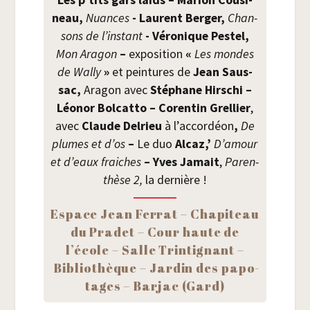
neau,
Nuances
- Laurent Ber­ger,
Chan­
sons de l’instant
- Véro­nique Pes­tel,
Mon Ara­gon
–
expo­si­tion
«
Les mondes
de Wal­ly
»
et pein­tures de
Jean Saus­
sac,
Ara­gon avec
Sté­phane Hir­schi –
Léo­nor Bol­cat­to – Coren­tin Grel­lier
,
avec
Claude Del­rieu
à l’accordéon
,
De
plumes et d’os
–
Le duo
Alcaz,’
D’amour
et d’eaux fraiches
– Yves Jamait
,
Paren­
thèse 2,
la der­nière !
Espace Jean Fer­rat – Cha­pi­teau
du Pra­det – Cour haute de
l’école – Salle Trin­ti­gnant –
Biblio­thèque – Jar­din des papo­
tages – Bar­jac (Gard)