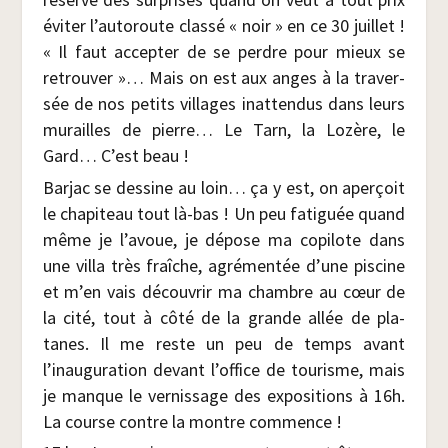
évi­ter l’autoroute clas­sé « noir » en ce 30 juillet !
« Il faut accep­ter de se perdre pour mieux se
retrou­ver »… Mais on est aux anges à la tra­ver­
sée de nos petits vil­lages inat­ten­dus dans leurs
murailles de pierre… Le Tarn, la Lozère, le
Gard… C’est beau !
Bar­jac se des­sine au loin… ça y est, on aper­çoit
le cha­pi­teau tout là-bas ! Un peu fati­guée quand
même je l’avoue, je dépose ma copi­lote dans
une vil­la très fraîche, agré­men­tée d’une pis­cine
et m’en vais décou­vrir ma chambre au cœur de
la cité, tout à côté de la grande allée de pla­
tanes. Il me reste un peu de temps avant
l’inauguration devant l’office de tou­risme, mais
je manque le ver­nis­sage des expo­si­tions à 16h.
La course contre la montre commence !