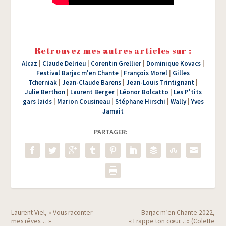
Retrouvez mes autres articles sur :
Alcaz
|
Claude Delrieu
|
Corentin Grellier
|
Dominique Kovacs
|
Festival Barjac m'en Chante
|
François Morel
|
Gilles
Tcherniak
|
Jean-Claude Barens
|
Jean-Louis Trintignant
|
Julie Berthon
|
Laurent Berger
|
Léonor Bolcatto
|
Les P'tits
gars laids
|
Marion Cousineau
|
Stéphane Hirschi
|
Wally
|
Yves
Jamait
PARTAGER:
Laurent Viel, « Vous raconter
Barjac m’en Chante 2022,
mes rêves… »
« Frappe ton cœur…» (Colette