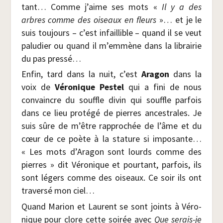
tant… Comme j’aime ses mots «
Il y a des
arbres comme des oiseaux en fleurs
»… et je le
suis tou­jours – c’est infaillible – quand il se veut
palu­dier ou quand il m’emmène dans la librai­rie
du pas pressé…
Enfin, tard dans la nuit, c’est
Ara­gon
dans la
voix de
Véro­nique Pes­tel
qui a fini de nous
convaincre du souffle divin qui souffle par­fois
dans ce lieu pro­té­gé de pierres ances­trales. Je
suis sûre de m’être rap­pro­chée de l’âme et du
cœur de ce poète à la sta­ture si impo­sante…
« Les mots d’Aragon sont lourds comme des
pierres » dit Véro­nique et pour­tant, par­fois, ils
sont légers comme des oiseaux. Ce soir ils ont
tra­ver­sé mon ciel…
Quand Marion et Laurent se sont joints à Véro­
nique pour clore cette soi­rée avec
Que serais-je