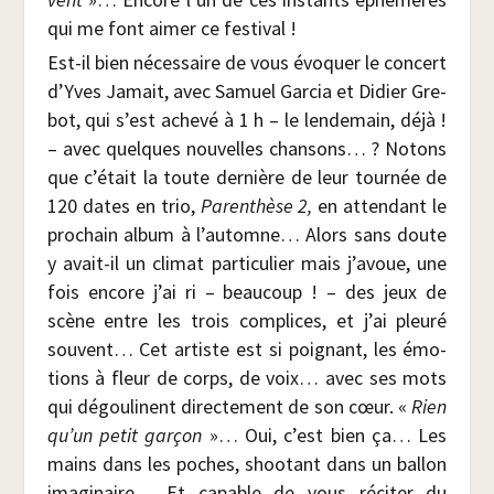
qui me font aimer ce festival !
Est-il bien néces­saire de vous évo­quer le concert
d’Yves Jamait, avec Samuel Gar­cia et Didier Gre­
bot, qui s’est ache­vé à 1 h – le len­de­main, déjà !
– avec quelques nou­velles chan­sons… ? Notons
que c’était la toute der­nière de leur tour­née de
120 dates en trio,
Paren­thèse 2,
en atten­dant le
pro­chain album à l’automne… Alors sans doute
y avait-il un cli­mat par­ti­cu­lier mais j’avoue, une
fois encore j’ai ri – beau­coup ! – des jeux de
scène entre les trois com­plices, et j’ai pleu­ré
sou­vent… Cet artiste est si poi­gnant, les émo­
tions à fleur de corps, de voix… avec ses mots
qui dégou­linent direc­te­ment de son cœur. «
Rien
qu’un petit gar­çon
»… Oui, c’est bien ça… Les
mains dans les poches, shoo­tant dans un bal­lon
ima­gi­naire… Et capable de vous réci­ter du