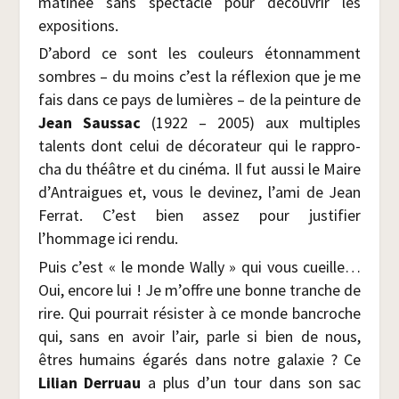
mati­née sans spec­tacle pour décou­vrir les
expositions.
D’abord ce sont les cou­leurs éton­nam­ment
sombres – du moins c’est la réflexion que je me
fais dans ce pays de lumières – de la pein­ture de
Jean Saus­sac
(1922 – 2005) aux mul­tiples
talents dont celui de déco­ra­teur qui le rap­pro­
cha du théâtre et du ciné­ma. Il fut aus­si le Maire
d’Antraigues et, vous le devi­nez, l’ami de Jean
Fer­rat. C’est bien assez pour jus­ti­fier
l’hommage ici rendu.
Puis c’est « le monde Wal­ly » qui vous cueille…
Oui, encore lui ! Je m’offre une bonne tranche de
rire. Qui pour­rait résis­ter à ce monde ban­croche
qui, sans en avoir l’air, parle si bien de nous,
êtres humains éga­rés dans notre galaxie ? Ce
Lilian Der­ruau
a plus d’un tour dans son sac