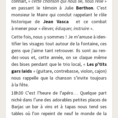
connaît, «
cette chan­son qui nous lie, nous relie
»
en pas­sant le témoin à Julie
Ber­thon
. C’est
mon­sieur le Maire qui conclut rap­pe­lant le rôle
his­to­rique de
Jean
Vas­ca
et ce com­bat
à mener pour «
éle­ver, édu­quer, ins­truire
».
Cette fois, nous y sommes ! Je m’amuse à iden­
ti­fier les visages tout autour de la fon­taine, ces
gens que j’aime tant retrou­ver. Ils sont au ren­
dez-vous et, cette année, on se claque même
des bises pen­dant que le trio local, «
Les p’tits
gars laids
» (gui­tare, contre­basse, vio­lon, cajon)
nous rap­pelle que la chan­son s’invite tou­jours
à la fête.
18h30 C’est l’heure de l’apéro… Quelque part
niché dans l’une des ado­rables petites places de
Bar­jac un bar à vins et à tapas nous tend ses
tables où l’on repeint de neuf le monde de la