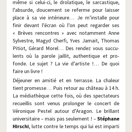
même si celui-ci, le dro­la­tique, le sar­cas­tique,
l’absurde, dou­ce­ment se referme pour lais­ser
place à sa vie inté­rieure… Je m’installe pour
finir devant l’écran où l’on peut regar­der ses
« Brèves ren­contres » avec notam­ment Anne
Syl­vestre, Magyd Cher­fi, Yves Jamait, Tho­mas
Pitiot, Gérard Morel… Des ren­dez vous suc­cu­
lents où la parole jaillit, authen­tique et pro­
fonde. Le sujet ? La vie d’ar­tiste !… De quoi
faire un livre !
Déjeu­ner en ami­tié et en ter­rasse. La cha­leur
tient pro­messe… Puis retour au châ­teau à 14 h.
La média­thèque cette fois, où des spec­ta­teurs
recueillis sont venus pro­lon­ger le concert de
Véro­nique Pes­tel autour d’Aragon. Le brillant
uni­ver­si­taire – mais pas seule­ment ! –
Sté­phane
Hir­schi
, lutte contre le temps qui lui est impar­ti