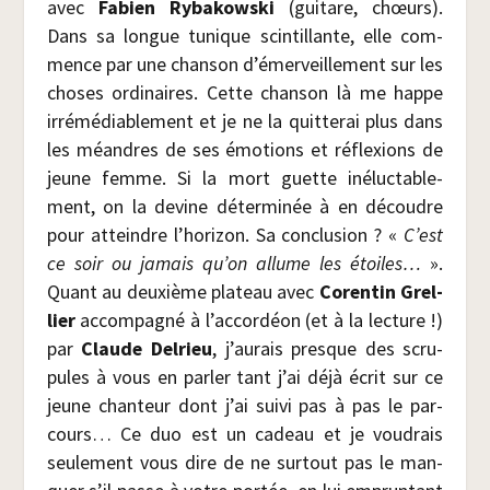
avec
Fabien Ryba­kows­ki
(gui­tare, chœurs).
Dans sa longue tunique scin­tillante, elle com­
mence par une chan­son d’émerveillement sur les
choses ordi­naires. Cette chan­son là me happe
irré­mé­dia­ble­ment et je ne la quit­te­rai plus dans
les méandres de ses émo­tions et réflexions de
jeune femme. Si la mort guette iné­luc­ta­ble­
ment, on la devine déter­mi­née à en découdre
pour atteindre l’horizon. Sa conclu­sion ? «
C’est
ce soir ou jamais qu’on allume les étoiles…
».
Quant au deuxième pla­teau avec
Coren­tin Grel­
lier
accom­pa­gné à l’accordéon (et à la lec­ture !)
par
Claude Del­rieu
, j’aurais presque des scru­
pules à vous en par­ler tant j’ai déjà écrit sur ce
jeune chan­teur dont j’ai sui­vi pas à pas le par­
cours… Ce duo est un cadeau et je vou­drais
seule­ment vous dire de ne sur­tout pas le man­