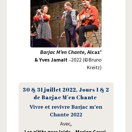
Bar­jac M’en Chante,
Alcaz’
& Yves Jamait
–
2022 (©Bru­no
Kreitz)
30 & 31 juillet 2022, Jours 1 & 2
de Bar­jac M’en Chante
Vivre et revivre Bar­jac m’en
Chante 2022
Avec,
Les p’tits gars laids – Marion Cou­si­