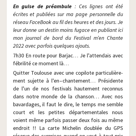
En guise de pré­am­bule
: Ces lignes ont été
écrites et publiées sur ma page per­son­nelle du
réseau Face­Book au fil des heures et des jours. Je
leur donne un des­tin moins fugace en publiant ici
mon jour­nal de bord du Fes­ti­val m’en Chante
2022 avec par­fois quelques ajouts.
7h30 En route pour Bar­jac… Je l’attendais avec
fébri­li­té ce moment là…
Quit­ter Tou­louse avec une copi­lote par­ti­cu­liè­re­
ment sujette à l’en – chan­te­ment… Pré­si­dente
de l’un de nos fes­ti­vals hau­te­ment recon­nus
dans notre monde de la chan­son… Avec nos
bavar­dages, il faut le dire, le temps me semble
court et les petites dépar­te­men­tales nous
voient même par­fois pas­ser deux fois au même
endroit !! La carte Miche­lin dou­blée du GPS
réserve des sur­prises quand on veut à tout prix