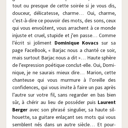
tout ou presque de cette soi­rée si je vous dis,
dou­ceur, déli­ca­tesse, charme… Oui, charme,
c’est-à-dire ce pou­voir des mots, des sons, ceux
qui vous envoûtent, vous arrachent à ce monde
injuste et cruel, stu­pide et j’en passe… Comme
l’écrit si joli­ment
Domi­nique Kovacs
sur sa
page Face­Book, « Bar­jac nous a chan­té ce soir,
mais sur­tout Bar­jac nous a dit »… Haute sphère
de l’expression poé­tique conclut-elle. Oui, Domi­
nique, je ne sau­rais mieux dire… Marion, cette
chan­teuse qui vous mur­mure à l’oreille des
confi­dences, qui vous invite à faire un pas après
l’autre sur votre fil, sans regar­der en bas bien
sûr, à ché­rir au lieu de pos­sé­der puis
Laurent
Ber­ger
avec son phra­sé sin­gu­lier, sa haute sil­
houette, sa gui­tare enla­çant ses mots qui vous
semblent nés dans un autre siècle… Et pour­