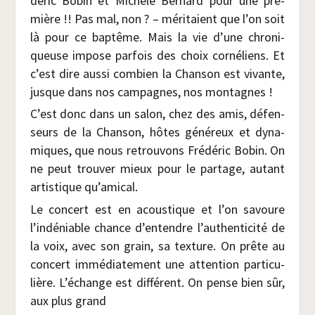
dé­ric Bobin et Michèle Ber­nard pour une pre­
mière !! Pas mal, non ? – méri­taient que l’on soit
là pour ce bap­tême. Mais la vie d’une chro­ni­
queuse impose par­fois des choix cor­né­liens. Et
c’est dire aus­si com­bien la Chan­son est vivante,
jusque dans nos cam­pagnes, nos montagnes !
C’est donc dans un salon, chez des amis, défen­
seurs de la Chan­son, hôtes géné­reux et dyna­
miques, que nous retrou­vons Fré­dé­ric Bobin. On
ne peut trou­ver mieux pour le par­tage, autant
artis­tique qu’amical.
Le concert est en acous­tique et l’on savoure
l’indéniable chance d’entendre l’authenticité de
la voix, avec son grain, sa tex­ture. On prête au
concert immé­dia­te­ment une atten­tion par­ti­cu­
lière. L’échange est dif­fé­rent. On pense bien sûr,
aux plus grand