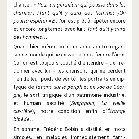
chante
: « Pour un géra­nium qui pousse dans les
char­niers /​Tant qu’il y aura des hommes /​On
pour­ra espé­rer » E
t l’on est prêt à répé­ter encore
et encore long­temps avec lui
: Tant qu’il y aura
des hommes…
Quand bien même pose­rions-nous notre regard
sur ce monde qui ne cesse de nous fendre l’âme.
Car on est tou­jours tou­ché d’entendre – de fre­
don­ner avec lui – les chan­sons qui ne perdent
rien de leur poids de véri­té : les por­traits en dip­
tyque de
Tatia­na sur le périph
et de
Joe de Géor­
gie
, le sort tra­gique d’un patri­moine indus­triel
et humain sacri­fié (
Sin­ga­pour, La vieille
ouvrière
), notre condi­tion enfin d’É
trange
bipède…
En somme, Fré­dé­ric Bobin a dis­til­lé, en mots
simples, en mélo­dies immé­dia­te­ment fami­