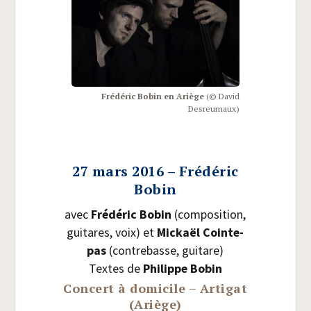
Fré­dé­ric Bobin en Ariège
(© David
Desreumaux)
27 mars 2016 – Frédéric
Bobin
avec
Fré­dé­ric Bobin
(com­po­si­tion,
gui­tares, voix) et
Mickaël Coin­te­
pas
(contre­basse, guitare)
Textes de
Phi­lippe Bobin
Concert à domicile – Artigat
(Ariège)