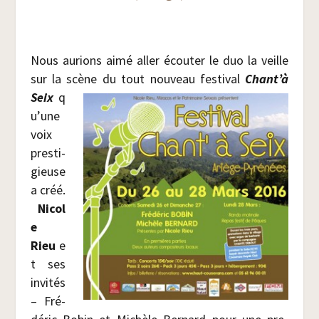
Nous aurions aimé aller écou­ter le duo la veille
sur la scène du tout nou­veau fes­ti­val
Chant’à
Seix
q
u’une
voix
pres­ti­
gieuse
a créé.
Nicol
e
Rieu
e
t ses
invi­tés
– Fré­