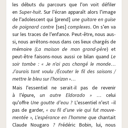
les débuts du par­cours que l’on voit défi­ler
en
Super-huit
. Sur l’é­cran appa­raît alors l’image
de l’adolescent qui [prend]
une gui­tare en guise
de poi­gnard contre
[ses]
com­plexes
. On s’en va
sur les traces de l’enfance. Peut-être, nous aus­
si, nous arrê­tons-nous dans ces lieux char­gés de
mémoire
(La mai­son de mon grand-père
) et
peut-être fai­sons-nous aus­si ce bilan quand
Le
soir tombe : « Je n’ai pas chan­gé le monde…
J’aurais tant vou­lu /​Écou­ter le fil des sai­sons /​
mettre le bleu sur l’horizon »…
Mais l’essentiel ne serait-il pas de reve­nir
à l’épure,
un autre Eldo­ra­do » …
celui
qu’offre
Une goutte d’eau ?
L’essentiel n’est –il
pas de gar­der
, « au fil d’une vie qui fut mou­ve­
men­tée », L’espérance en l’homme q
ue chan­tait
Claude Nou­ga­ro
? F
rédé­ric Bobin
,
lui, nous