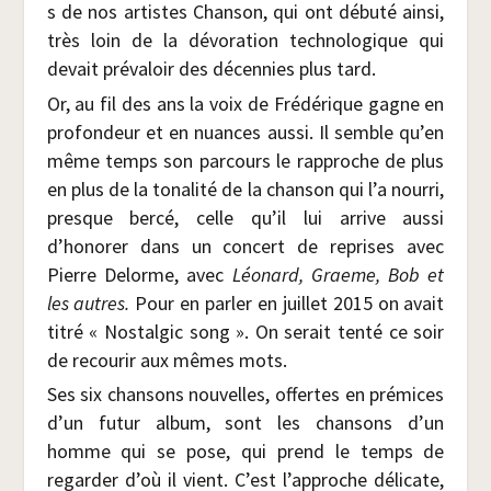
s de nos artistes Chan­son, qui ont débu­té ain­si,
très loin de la dévo­ra­tion tech­no­lo­gique qui
devait pré­va­loir des décen­nies plus tard.
Or, au fil des ans la voix de Fré­dé­rique gagne en
pro­fon­deur et en nuances aus­si. Il semble qu’en
même temps son par­cours le rap­proche de plus
en plus de la tona­li­té de la chan­son qui l’a nour­ri,
presque ber­cé, celle qu’il lui arrive aus­si
d’honorer dans un concert de reprises avec
Pierre Delorme, avec
Léo­nard, Graeme, Bob et
les autres.
Pour en par­ler en juillet 2015 on avait
titré « Nos­tal­gic song ». On serait ten­té ce soir
de recou­rir aux mêmes mots.
Ses six chan­sons nou­velles, offertes en pré­mices
d’un futur album, sont les chan­sons d’un
homme qui se pose, qui prend le temps de
regar­der d’où il vient. C’est l’approche déli­cate,