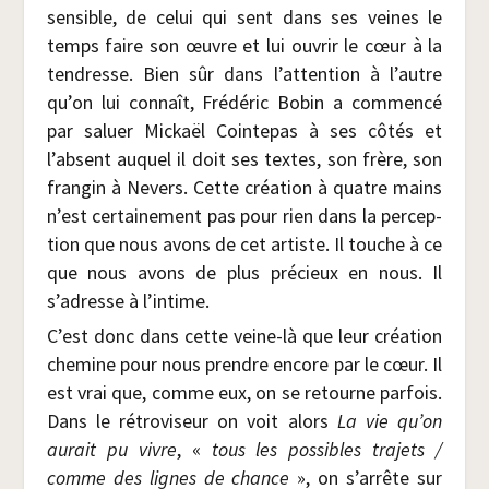
sen­sible, de celui qui sent dans ses veines le
temps faire son œuvre et lui ouvrir le cœur à la
ten­dresse. Bien sûr dans l’attention à l’autre
qu’on lui connaît, Fré­dé­ric Bobin a com­men­cé
par saluer Mickaël Coin­te­pas à ses côtés et
l’absent auquel il doit ses textes, son frère, son
fran­gin à Nevers. Cette créa­tion à quatre mains
n’est cer­tai­ne­ment pas pour rien dans la per­cep­
tion que nous avons de cet artiste. Il touche à ce
que nous avons de plus pré­cieux en nous. Il
s’adresse à l’intime.
C’est donc dans cette veine-là que leur créa­tion
che­mine pour nous prendre encore par le cœur. Il
est vrai que, comme eux, on se retourne par­fois.
Dans le rétro­vi­seur on voit alors
La vie qu’on
aurait pu vivre
, «
tous les pos­sibles tra­jets
/​
comme des lignes de chance
», on s’arrête sur