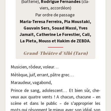
(bat­te­rie),
Rodrigue Fer­nandes
(cla­
viers, accordéon)
Par ordre de passage
Maria-Tere­sa Fer­rei­ra, Pia Mous­ta­ki,
Gau­vain Sers, Souad Mas­si, Yves
Jamait, Cathe­rine Le Fores­tier, Cali,
La Pie­ta, Mouss et Hakim de ZEBDA.
Grand-Théâtre d’Albi (Tarn)
Musi­cien, rôdeur, voleur…
Métèque, juif, errant, pâtre grec…
Marau­deur, vagabond,
Prince de sang, ado­les­cent… Et bien sûr, che­
veux aux quatre vents ! A cha­cun, cha­cune – en
scène et dans le public – de s’approprier les
mots qui résonnent le mieux avec son idéal, son