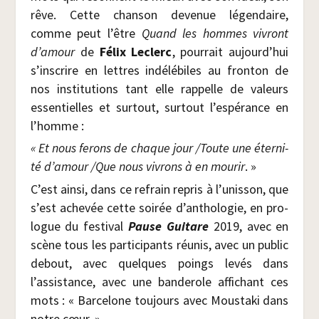
rêve. Cette chan­son deve­nue légen­daire,
comme peut l’être
Quand les hommes vivront
d’amour
de
Félix Leclerc
, pour­rait aujourd’hui
s’inscrire en lettres indé­lé­biles au fron­ton de
nos ins­ti­tu­tions tant elle rap­pelle de valeurs
essen­tielles et sur­tout, sur­tout l’espérance en
l’homme :
« Et nous ferons de chaque jour /​Toute une éter­ni­
té d’a­mour /​Que nous vivrons à en mou­rir
. »
C’est ain­si, dans ce refrain repris à l’unisson, que
s’est ache­vée cette soi­rée d’anthologie, en pro­
logue du fes­ti­val
Pause Gui­tare
2019, avec en
scène tous les par­ti­ci­pants réunis, avec un public
debout, avec quelques poings levés dans
l’assistance, avec une ban­de­role affi­chant ces
mots : « Bar­ce­lone tou­jours avec Mous­ta­ki dans
notre cœur. »