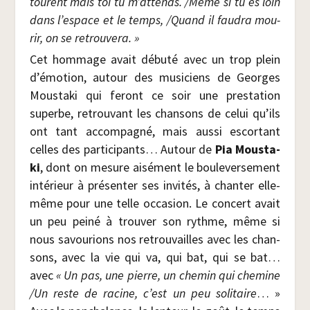
tourent mais toi tu m’at­tends. /​Même si tu es loin
dans l’es­pace et le temps, /​Quand il fau­dra mou­
rir, on se retrouvera. »
Cet hom­mage avait débu­té avec un trop plein
d’émotion, autour des musi­ciens de Georges
Mous­ta­ki qui feront ce soir une pres­ta­tion
superbe, retrou­vant les chan­sons de celui qu’ils
ont tant accom­pa­gné, mais aus­si escor­tant
celles des par­ti­ci­pants… Autour de
Pia Mous­ta­
ki
, dont on mesure aisé­ment le bou­le­ver­se­ment
inté­rieur à pré­sen­ter ses invi­tés, à chan­ter elle-
même pour une telle occa­sion. Le concert avait
un peu pei­né à trou­ver son rythme, même si
nous savou­rions nos retrou­vailles avec les chan­
sons, avec la vie qui va, qui bat, qui se bat…
avec
« Un pas, une pierre, un che­min qui che­mine
/​Un reste de racine, c’est un peu soli­taire
… »