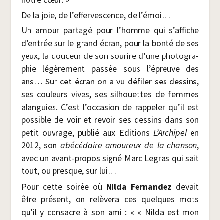
De la joie, de l’effervescence, de l’émoi…
Un amour par­ta­gé pour l’homme qui s’affiche
d’entrée sur le grand écran, pour la bon­té de ses
yeux, la dou­ceur de son sou­rire d’une pho­to­gra­
phie légè­re­ment pas­sée sous l’épreuve des
ans… Sur cet écran on a vu défi­ler ses des­sins,
ses cou­leurs vives, ses sil­houettes de femmes
alan­guies. C’est l’occasion de rap­pe­ler qu’il est
pos­sible de voir et revoir ses des­sins dans son
petit ouvrage, publié aux Edi­tions
L’Archipel
en
2012, son
abé­cé­daire amou­reux de la chan­son
,
avec un avant-pro­pos signé Marc Legras qui sait
tout, ou presque, sur lui…
Pour cette soi­rée où
Nil­da Fer­nan­dez
devait
être pré­sent, on relè­ve­ra ces quelques mots
qu’il y consacre à son ami : « « Nil­da est mon