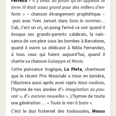
Fer­rei­ra
« Il y avait un jar­din qu’on appe­lait la
terre /​Il était assez grand pour des mil­liers d’en­
fants
» – chan­son étran­ge­ment pro­phé­tique –
puis avec Yves Jamait dans
Sans la nom­mer…
Cali, c’est un cri, un poing fer­mé ce soir quand il
évoque ses grands-parents cala­brais, la nais­
sance de son père sous les bombes à Bar­ce­lone,
quand il ouvre sa dédi­cace à Nil­da Fer­nan­dez,
à tous ceux qui fuient aujourd’hui, quand il
chante sa chan­son
Gui­seppe et Maria.
Cette puis­sance tra­gique,
La Pie­ta
, chan­teuse
que le récent Prix Mous­ta­ki a mise en lumière,
l’illustrera aus­si après avoir repris
Nous vou­lions
,
l’hymne de nos années d’«
ima­gi­na­tion au pou­
voir
», d’«
aurores nou­velles
». L’hymne de toute
une géné­ra­tion … «
Toute la mer à boire
».
C’est le duo fra­ter­nel des tou­lou­sains,
Mouss