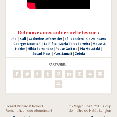
Retrouvez mes autres articles sur :
Albi
|
Cali
|
Catherine Leforestier
|
Félix Leclerc
|
Gauvain Sers
|
Georges Moustaki
|
La Piéta
|
Maria Teras Ferreira
|
Mouss &
Hakim
|
Nilda Fernandez
|
Pause Guitare
|
Pia Moustaki
|
Souad Massi
|
Yves Jamait
|
Zebda
PARTAGER:
Florent Richard & Roland
Prix Magyd Cherfi 2019, Coup
Romanelli, un duo étourdissant
de maître de Matéo Langlois