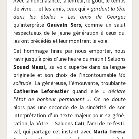
Avec la non­cha­lance, la len­teur, le goût, le temps
de vivre… et les amis, ceux qui «
gardent la tête
dans les étoiles
»
Les amis de Georges
qu’interprète
Gau­vain Sers
, comme un salut
res­pec­tueux de le jeune géné­ra­tion à ceux qui
les ont pré­cé­dés et leur montrent la voie.
Cet hom­mage fini­ra par nous empor­ter, nous
ravir jusqu’à près d’une heure du matin ! Saluons
Souad Mas­si,
sa voix superbe dans sa langue
ori­gi­nelle et son choix de l’incontournable
Ma
soli­tude
. La géné­reuse, l’émouvante, trou­blante
Cathe­rine Lefo­res­tier
quand elle «
déclare
l’état de bon­heur per­ma­nent
». On ne doute
alors pas une seconde de la sin­cé­ri­té de son
inter­pré­ta­tion d’un texte majeur pour sa géné­
ra­tion, la nôtre… Saluons
Cali
, l’ami de ce fes­ti­
val, qui par­tage cet ins­tant avec
Maria Tere­sa