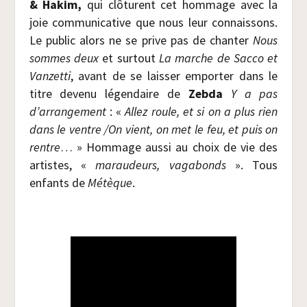
& Hakim,
qui clô­turent cet hom­mage avec la
joie com­mu­ni­ca­tive que nous leur connais­sons.
Le public alors ne se prive pas de chan­ter
Nous
sommes deux
et sur­tout
La marche de
Sac­co et
Van­zet­ti
, avant de se lais­ser empor­ter dans le
titre deve­nu légen­daire de
Zeb­da
Y a pas
d’arrangement
: «
Allez roule, et si on a plus rien
dans le ventre /​On vient, on met le feu, et puis on
rentre
… » Hom­mage aus­si au choix de vie des
artistes, «
marau­deurs, vaga­bonds
». Tous
enfants de
Métèque
.