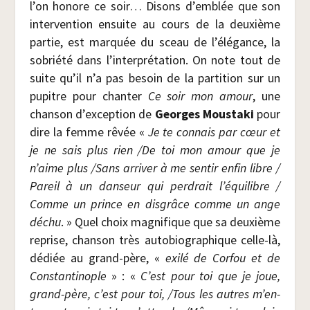
l’on honore ce soir… Disons d’emblée que son
inter­ven­tion ensuite au cours de la deuxième
par­tie, est mar­quée du sceau de l’élégance, la
sobrié­té dans l’interprétation. On note tout de
suite qu’il n’a pas besoin de la par­ti­tion sur un
pupitre pour chan­ter
Ce soir mon amour
, une
chan­son d’exception de
Georges Mous­ta­ki
pour
dire la femme rêvée «
Je te connais par cœur et
je ne sais plus rien /​De toi mon amour que je
n’aime plus /​Sans arri­ver à me sen­tir enfin libre /​
Pareil à un dan­seur qui per­drait l’é­qui­libre /​
Comme un prince en dis­grâce comme un ange
déchu
. » Quel choix magni­fique que sa deuxième
reprise, chan­son très auto­bio­gra­phique celle-là,
dédiée au grand-père, «
exi­lé de Cor­fou et de
Constan­ti­nople
» : «
C’est pour toi que je joue,
grand-père, c’est pour toi, /​Tous les autres m’en­