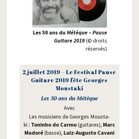
Les 50 ans du
Métèque – Pause
Gui­tare 2019
(© droits
réservés)
2 juillet 2019 – Le Fes­ti­val Pause
Gui­tare 2019 fête Georges
Moustaki
Les 50 ans du Métèque
Avec
Les musi­ciens de Georges Mous­ta­
ki :
Tonin­ho do Car­mo
(gui­tares),
Marc
Mado­ré
(basse),
Luiz-Augus­to Cava­ni