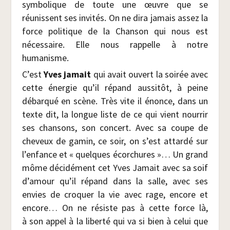
sym­bo­lique de toute une œuvre que se
réunissent ses invi­tés. On ne dira jamais assez la
force poli­tique de la Chan­son qui nous est
néces­saire. Elle nous rap­pelle à notre
humanisme.
C’est
Yves jamait
qui avait ouvert la soi­rée avec
cette éner­gie qu’il répand aus­si­tôt, à peine
débar­qué en scène. Très vite il énonce, dans un
texte dit, la longue liste de ce qui vient nour­rir
ses chan­sons, son concert. Avec sa coupe de
che­veux de gamin, ce soir, on s’est attar­dé sur
l’enfance et « quelques écor­chures »… Un grand
môme déci­dé­ment cet Yves Jamait avec sa soif
d’amour qu’il répand dans la salle, avec ses
envies de cro­quer la vie avec rage, encore et
encore… On ne résiste pas à cette force là,
à son appel à la liber­té qui va si bien à celui que