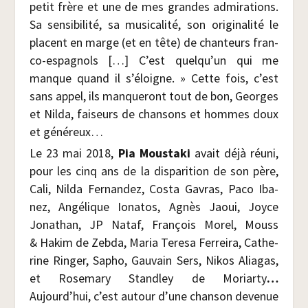
petit frère et une de mes grandes admi­ra­tions.
Sa sen­si­bi­li­té, sa musi­ca­li­té, son ori­gi­na­li­té le
placent en marge (et en tête) de chan­teurs fran­
co-espa­gnols […] C’est quelqu’un qui me
manque quand il s’éloigne. » Cette fois, c’est
sans appel, ils man­que­ront tout de bon, Georges
et Nil­da, fai­seurs de chan­sons et hommes doux
et généreux…
Le 23 mai 2018,
Pia Mous­ta­ki
avait déjà réuni,
pour les cinq ans de la dis­pa­ri­tion de son père,
Cali, Nil­da Fer­nan­dez, Cos­ta Gavras, Paco Iba­
nez, Angé­lique Iona­tos, Agnès Jaoui, Joyce
Jona­than, JP Nataf, Fran­çois Morel, Mouss
& Hakim de Zeb­da, Maria Tere­sa Fer­rei­ra, Cathe­
rine Rin­ger, Sapho, Gau­vain Sers, Nikos Alia­gas,
et Rose­ma­ry Stand­ley de Moriar­ty
…
Aujourd’hui, c’est autour d’une chan­son deve­nue