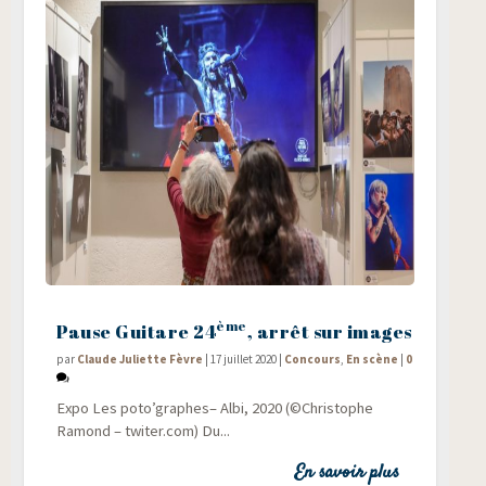
ème
Pause Guitare 24
, arrêt sur images
par
Claude Juliette Fèvre
|
17 juillet 2020
|
Concours
,
En scène
|
0
Expo Les poto’graphes– Albi, 2020 (©Chris­tophe
Ramond – twi​ter​.com) Du...
En savoir plus