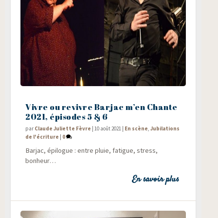
Vivre ou revivre Barjac m’en Chante
2021, épisodes 5 & 6
par
Claude Juliette Fèvre
|
10 août 2021
|
En scène
,
Jubilations
de l'écriture
|
0
Bar­jac, épi­logue : entre pluie, fatigue, stress,
bonheur…
En savoir plus