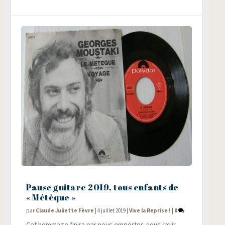
Pause guitare 2019, tous enfants de
« Métèque »
par
Claude Juliette Fèvre
|
4 juillet 2019
|
Vive la Reprise !
|
0
Cet hom­mage fini­ra par nous empor­ter, nous ravir