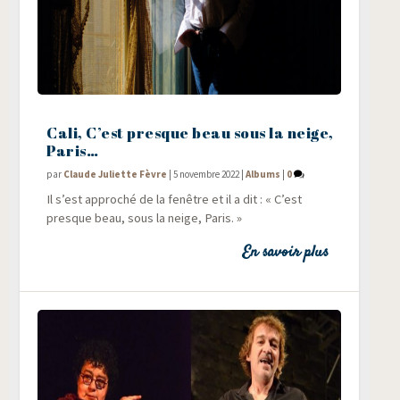
Cali, C’est presque beau sous la neige,
Paris…
par
Claude Juliette Fèvre
|
5 novembre 2022
|
Albums
|
0
Il s’est appro­ché de la fenêtre et il a dit : « C’est
presque beau, sous la neige, Paris. »
En savoir plus