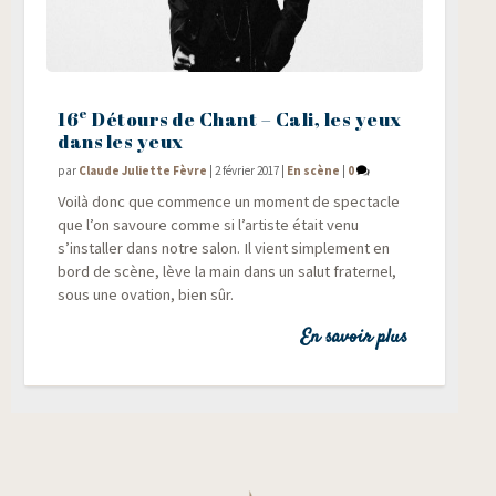
e
16
Détours de Chant – Cali, les yeux
dans les yeux
par
Claude Juliette Fèvre
|
2 février 2017
|
En scène
|
0
Voi­là donc que com­mence un moment de spec­tacle
que l’on savoure comme si l’artiste était venu
s’installer dans notre salon. Il vient sim­ple­ment en
bord de scène, lève la main dans un salut fra­ter­nel,
sous une ova­tion, bien sûr.
En savoir plus