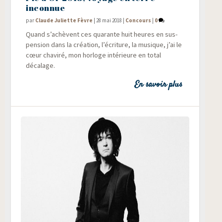
inconnue
par
Claude Juliette Fèvre
|
28 mai 2018
|
Concours
|
0
Quand s’achèvent ces qua­rante huit heures en sus­
pen­sion dans la créa­tion, l’écriture, la musique, j’ai le
cœur cha­vi­ré, mon hor­loge inté­rieure en total
décalage.
En savoir plus