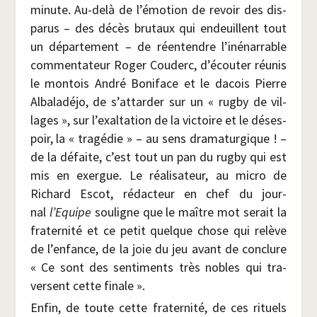
minute. Au-delà de l’émotion de revoir des dis­
pa­rus – des décès bru­taux qui endeuillent tout
un dépar­te­ment – de réen­tendre l’inénarrable
com­men­ta­teur Roger Cou­derc, d’écouter réunis
le mon­tois André Boni­face et le dacois Pierre
Alba­la­dé­jo, de s’attarder sur un « rug­by de vil­
lages », sur l’exaltation de la vic­toire et le déses­
poir, la « tra­gé­die » – au sens dra­ma­tur­gique ! –
de la défaite, c’est tout un pan du rug­by qui est
mis en exergue. Le réa­li­sa­teur, au micro de
Richard Escot, rédac­teur en chef du jour­
nal
l’Equipe
sou­ligne que le maître mot serait la
fra­ter­ni­té et ce petit quelque chose qui relève
de l’enfance, de la joie du jeu avant de conclure
« Ce sont des sen­ti­ments très nobles qui tra­
versent cette finale ».
Enfin, de toute cette fra­ter­ni­té, de ces rituels