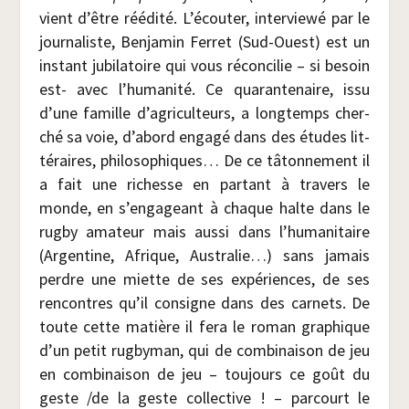
vient d’être réédi­té. L’écouter, inter­viewé par le
jour­na­liste, Ben­ja­min Fer­ret (Sud-Ouest) est un
ins­tant jubi­la­toire qui vous récon­ci­lie – si besoin
est- avec l’humanité. Ce qua­ran­te­naire, issu
d’une famille d’agriculteurs, a long­temps cher­
ché sa voie, d’abord enga­gé dans des études lit­
té­raires, phi­lo­so­phiques… De ce tâton­ne­ment il
a fait une richesse en par­tant à tra­vers le
monde, en s’engageant à chaque halte dans le
rug­by ama­teur mais aus­si dans l’humanitaire
(Argen­tine, Afrique, Aus­tra­lie…) sans jamais
perdre une miette de ses expé­riences, de ses
ren­contres qu’il consigne dans des car­nets. De
toute cette matière il fera le roman gra­phique
d’un petit rug­by­man, qui de com­bi­nai­son de jeu
en com­bi­nai­son de jeu – tou­jours ce goût du
geste /​de la geste col­lec­tive ! – par­court le