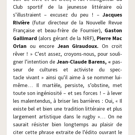
Club spor­tif de la jeu­nesse lit­té­raire où
s’illustraient – excu­sez du peu ! –
Jacques
Rivière
(futur direc­teur de la Nou­velle Revue
Fran­çaise et beau-frère de Four­nier),
Gas­ton
Gal­li­mard
(alors gérant de la NRF),
Pierre Mac
Orlan
ou encore
Jean Girau­doux.
On croit
rêver ! » C’est assez, croyons-nous, pour sou­li­
gner l’intention de
Jean-Claude Barens, «
pas­
seur de cultures et acti­viste du spec­
tacle vivant » ain­si qu’il aime à se nom­mer lui-
même… Il mar­tèle, per­siste, s’obstine, met
toute son ingé­nio­si­té – et ses forces ! – à lever
les mal­en­ten­dus, à bri­ser les bar­rières : Oui, « Il
existe bel et bien une tra­di­tion lit­té­raire et plus
lar­ge­ment artis­tique dans le rug­by »… On ne
sau­rait résis­ter bien long­temps au plai­sir de
citer cette phrase extraite de l’édito ouvrant le