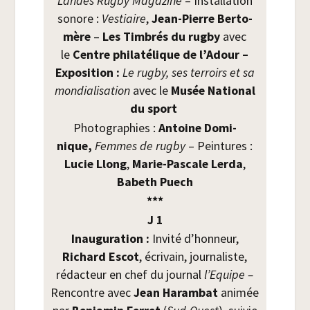
Landes Rug­by Maga­zine
– Ins­tal­la­tion
sonore :
Ves­tiaire
,
Jean-Pierre Ber­to­
mère
–
Les Tim­brés du rug­by
avec
le
Centre phi­la­té­lique de l’Adour –
Expo­si­tion :
Le rug­by, ses ter­roirs et sa
mon­dia­li­sa­tion
avec le
Musée Natio­nal
du sport
Pho­to­gra­phies :
Antoine Domi­
nique,
Femmes de rug­by
– Pein­tures :
Lucie Llong
,
Marie-Pas­cale
Ler­da
,
Babeth Puech
***
J 1
Inau­gu­ra­tion :
Invi­té d’honneur,
Richard Escot
, écri­vain, jour­na­liste,
rédac­teur en chef du jour­nal
l’Equipe –
Ren­contre avec
Jean Haram­bat
ani­mée