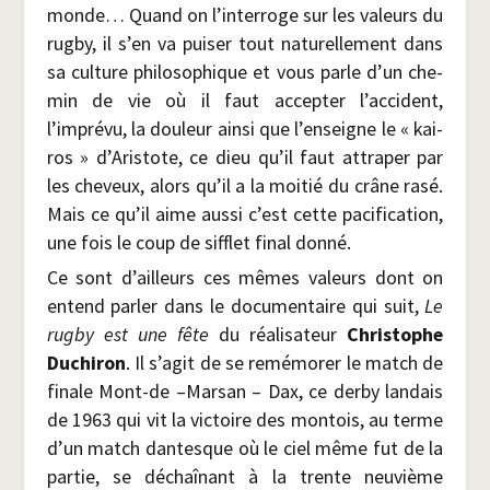
monde… Quand on l’interroge sur les valeurs du
rug­by, il s’en va pui­ser tout natu­rel­le­ment dans
sa culture phi­lo­so­phique et vous parle d’un che­
min de vie où il faut accep­ter l’accident,
l’imprévu, la dou­leur ain­si que l’enseigne le « kai­
ros » d’Aristote, ce dieu qu’il faut attra­per par
les che­veux, alors qu’il a la moi­tié du crâne rasé.
Mais ce qu’il aime aus­si c’est cette paci­fi­ca­tion,
une fois le coup de sif­flet final donné.
Ce sont d’ailleurs ces mêmes valeurs dont on
entend par­ler dans le docu­men­taire qui suit,
Le
rug­by est une fête
du réa­li­sa­teur
Chris­tophe
Duchi­ron
. Il s’agit de se remé­mo­rer le match de
finale Mont-de –Mar­san – Dax, ce der­by lan­dais
de 1963 qui vit la vic­toire des mon­tois, au terme
d’un match dan­tesque où le ciel même fut de la
par­tie, se déchaî­nant à la trente neu­vième