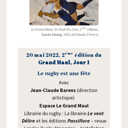
ème
Le Grand Maul,
St-Paul-lès-Dax, 2
édi­tion,
Lucie Llong
, 2022 (©Claude Fèvre))
ème
20 mai 2022, 2
édi­tion du
Grand Maul, Jour 1
Le rug­by est une fête
Avec
Jean-Claude Barens
(direc­tion
artistique)
Espace Le Grand Maul
Librai­rie du rug­by : La librai­rie
Le vent
Délire
et les édi­tions
Pas­si­flore
– revue