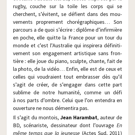
rug­by, couche sur la toile les corps qui se
cherchent, s’évitent, se défient dans des mou­
ve­ments pro­pre­ment cho­ré­gra­phiques… Son
par­cours a de quoi s’écrire : diplôme d’infirmière
en poche, elle quitte la France pour un tour du
monde et c’est l’Australie qui ins­pi­re­ra défi­ni­ti­
ve­ment son enga­ge­ment artis­tique sans fron­
tière : elle joue du pia­no, sculpte, chante, fait de
la pho­to, de la vidéo… Enfin, elle est de ceux et
celles qui vou­draient tout embras­ser dès qu’il
s’agit de créer, de s’engager dans cette part
sublime de notre huma­ni­té, comme un défi
à nos parts d’ombre. Celui que l’on enten­dra en
ouver­ture ne nous démen­ti­ra pas.
Il s’agit du mon­tois,
Jean Haram­bat
, auteur de
BD, scé­na­riste, des­si­na­teur dont l’ouvrage
En
même temps que la jeu­nesse
(Actes Sud, 2011)