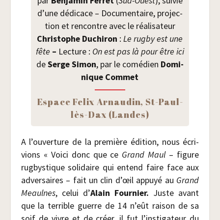
par
Ben­ja­min Fer­ret
(
Sud-Ouest
), sui­vie
d’une dédi­cace – Docu­men­taire, pro­jec­
tion et ren­contre avec le réa­li­sa­teur
Chris­tophe Duchi­ron
:
Le rug­by est une
fête
–
Lec­ture :
On est pas là pour être ici
de
Serge Simon
, par le comé­dien
Domi­
nique Commet
Espace Felix Arnau­din, St-Paul-
lès-Dax (Landes)
A l’ouverture de la pre­mière édi­tion, nous écri­
vions « Voi­ci donc que ce
Grand Maul
– figure
rug­bys­tique soli­daire qui entend faire face aux
adver­saires – fait un clin d’œil appuyé au
Grand
Meaulnes
, celui d’
Alain Four­nier.
Juste avant
que la ter­rible guerre de 14 n’eût rai­son de sa
soif de vivre et de créer, il fut l’instigateur du