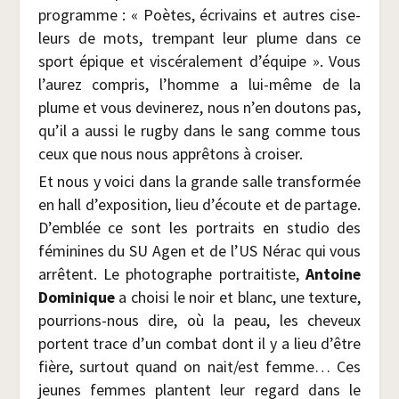
pro­gramme : « Poètes, écri­vains et autres cise­
leurs de mots, trem­pant leur plume dans ce
sport épique et vis­cé­ra­le­ment d’équipe ». Vous
l’aurez com­pris, l’homme a lui-même de la
plume et vous devi­ne­rez, nous n’en dou­tons pas,
qu’il a aus­si le rug­by dans le sang comme tous
ceux que nous nous apprê­tons à croiser.
Et nous y voi­ci dans la grande salle trans­for­mée
en hall d’exposition, lieu d’écoute et de par­tage.
D’emblée ce sont les por­traits en stu­dio des
fémi­nines du SU Agen et de l’US Nérac qui vous
arrêtent. Le pho­to­graphe por­trai­tiste,
Antoine
Domi­nique
a choi­si le noir et blanc, une tex­ture,
pour­rions-nous dire, où la peau, les che­veux
portent trace d’un com­bat dont il y a lieu d’être
fière, sur­tout quand on nait/​est femme… Ces
jeunes femmes plantent leur regard dans le