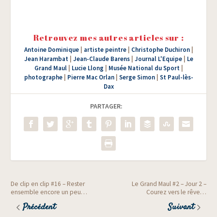
Retrouvez mes autres articles sur :
Antoine Dominique
|
artiste peintre
|
Christophe Duchiron
|
Jean Harambat
|
Jean-Claude Barens
|
Journal L'Equipe
|
Le
Grand Maul
|
Lucie Llong
|
Musée National du Sport
|
photographe
|
Pierre Mac Orlan
|
Serge Simon
|
St Paul-lès-
Dax
PARTAGER:
De clip en clip #16 – Rester
Le Grand Maul #2 – Jour 2 –
ensemble encore un peu…
Courez vers le rêve…
Précédent
Suivant