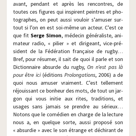
avant, pen­dant et après les ren­contres, de
toutes ces figures qui ins­pirent peintres et pho­
to­graphes, on peut aus­si vou­loir s’amuser sur­
tout si l’on en est soi-même un acteur. C’est ce
que fit
Serge Simon
, méde­cin géné­ra­liste, ani­
ma­teur radio, « pilier » et diri­geant, vice-pré­
sident de la Fédé­ra­tion fran­çaise de rug­by…
Bref, pour résu­mer, il sait de quoi il parle et son
Dic­tion­naire absurde du rug­by,
On n’est pas là
pour être ici
(édi­tions
Pro­lon­ga­tions
, 2006) a de
quoi nous amu­ser vrai­ment. C’est tel­le­ment
réjouis­sant ce bon­heur des mots, de tout un jar­
gon qui vous ini­tie aux rites, tra­di­tions, et
usages sans jamais se prendre au sérieux…
Notons que le comé­dien en charge de la lec­ture
nous a, en quelque sorte, aus­si pro­po­sé son
« absur­die » avec le son étrange et déchi­rant de