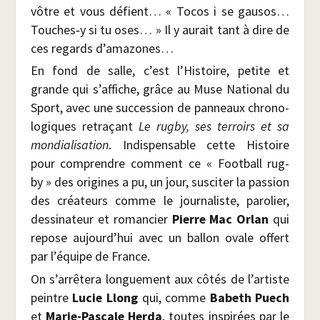
vôtre et vous défient… « Tocos i se gausos…
Touches‑y si tu oses… » Il y aurait tant à dire de
ces regards d’amazones…
En fond de salle, c’est l’Histoire, petite et
grande qui s’affiche, grâce au Muse Natio­nal du
Sport, avec une suc­ces­sion de pan­neaux chro­no­
lo­giques retra­çant
Le rug­by, ses ter­roirs et sa
mon­dia­li­sa­tion
. Indis­pen­sable cette His­toire
pour com­prendre com­ment ce « Foot­ball rug­
by » des ori­gines a pu, un jour, sus­ci­ter la pas­sion
des créa­teurs comme le jour­na­liste, paro­lier,
des­si­na­teur et roman­cier
Pierre Mac Orlan
qui
repose aujourd’hui avec un bal­lon ovale offert
par l’équipe de France.
On s’arrêtera lon­gue­ment aux côtés de l’artiste
peintre
Lucie Llong
qui, comme
Babeth Puech
et
Marie-Pas­cale Her­da
, toutes ins­pi­rées par le