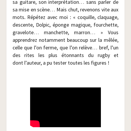
sa gui­tare, son inter­pré­ta­tion… sans par­ler de
sa mise en scène… Mais chut, reve­nons vite aux
mots. Répé­tez avec moi : « coquille, cla­quage,
des­cente, Dol­pic, éponge magique, four­chette,
gra­ve­lote… man­chette, mar­ron… » Vous
appren­drez notam­ment beau­coup sur la mêlée,
celle que l’on ferme, que l’on relève… bref, l’un
des rites les plus éton­nants du rug­by et
dont l’auteur, a pu tes­ter toutes les figures !