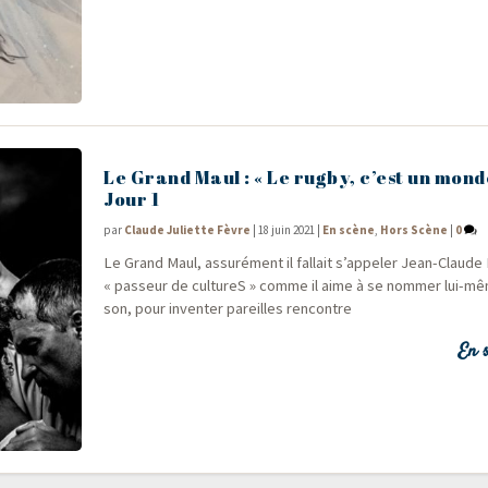
Le Grand Maul : « Le rugby, c’est un monde
Jour 1
par
Claude Juliette Fèvre
|
18 juin 2021
|
En scène
,
Hors Scène
|
0
Le Grand Maul, assu­ré­ment il fal­lait s’appeler Jean-Claude
« pas­seur de cultureS » comme il aime à se nom­mer lui-mêm
son, pour inven­ter pareilles rencontre
En s