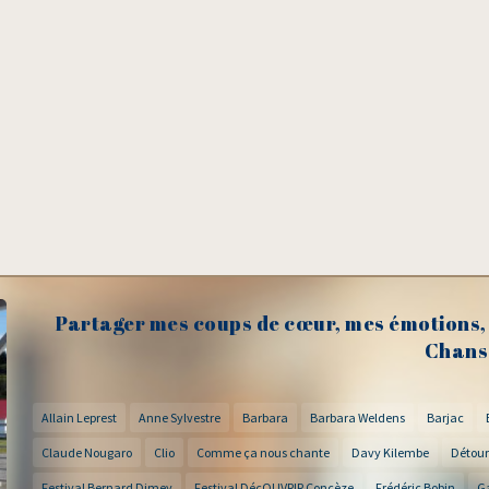
Partager mes coups de cœur, mes émotions, 
Chans
Allain Leprest
Anne Sylvestre
Barbara
Barbara Weldens
Barjac
Claude Nougaro
Clio
Comme ça nous chante
Davy Kilembe
Détour
Festival Bernard Dimey
Festival DécOUVRIR Concèze
Frédéric Bobin
G