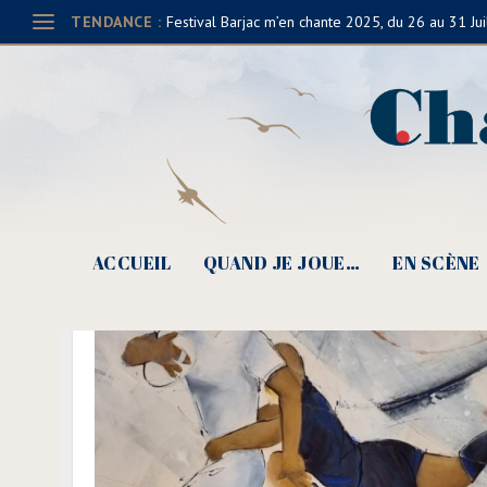
TENDANCE :
Festival Barjac m’en chante 2025, du 26 au 31 Jui
ACCUEIL
QUAND JE JOUE…
EN SCÈNE