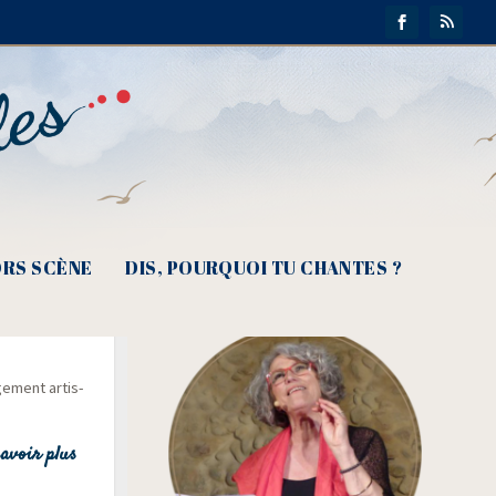
RS SCÈNE
DIS, POURQUOI TU CHANTES ?
une fête
­ge­ment artis­
avoir plus