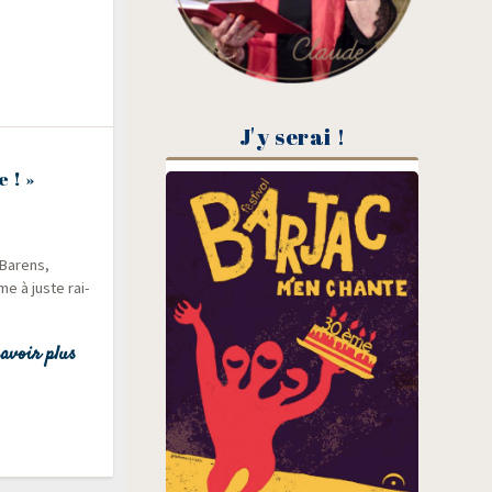
J'y serai !
 ! »
 Barens,
e à juste rai­
avoir plus