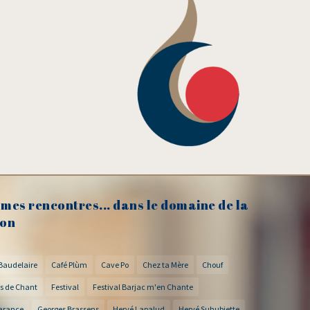
mes rencontres... dans le domaine de la
on
Baudelaire
Café Plùm
Cave Po
Chez ta Mère
Chouf
s de Chant
Festival
Festival Barjac m'en Chante
arance
Georges Brassens
Hervé Lapalud
Hervé Suhubiette