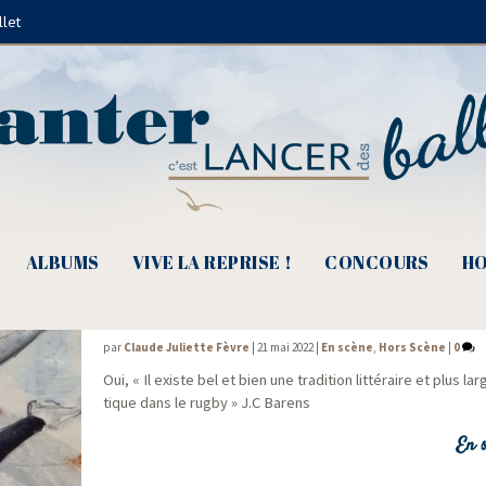
llet
Pierre Mac Orlan
ALBUMS
VIVE LA REPRISE !
CONCOURS
HO
Le Grand Maul #2 – Jour 1 – Le rugby est 
par
Claude Juliette Fèvre
|
21 mai 2022
|
En scène
,
Hors Scène
|
0
Oui, « Il existe bel et bien une tra­di­tion lit­té­raire et plus lar
tique dans le rug­by » J.C Barens
En s