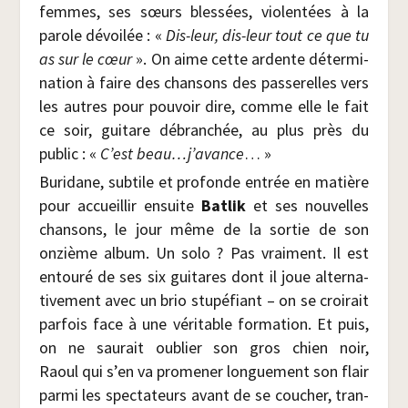
femmes, ses sœurs bles­sées, vio­len­tées à la
parole dévoi­lée : «
Dis-leur, dis-leur tout ce que tu
as sur le cœur
». On aime cette ardente déter­mi­
na­tion à faire des chan­sons des pas­se­relles vers
les autres pour pou­voir dire, comme elle le fait
ce soir, gui­tare débran­chée, au plus près du
public : «
C’est beau…j’avance
… »
Buri­dane, sub­tile et pro­fonde entrée en matière
pour accueillir ensuite
Bat­lik
et ses nou­velles
chan­sons, le jour même de la sor­tie de son
onzième album. Un solo ? Pas vrai­ment. Il est
entou­ré de ses six gui­tares dont il joue alter­na­
ti­ve­ment avec un brio stu­pé­fiant – on se croi­rait
par­fois face à une véri­table for­ma­tion. Et puis,
on ne sau­rait oublier son gros chien noir,
Raoul qui s’en va pro­me­ner lon­gue­ment son flair
par­mi les spec­ta­teurs avant de se cou­cher, tran­