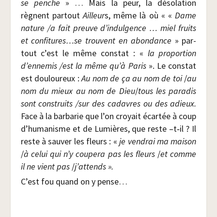
se penche
» … Mais la peur, la déso­la­tion
règnent par­tout
Ailleur
s, même là où « «
Dame
nature /​a fait preuve d’indulgence … miel fruits
et confitures…se trouvent en abon­dance
» par­
tout c’est le même constat : «
la pro­por­tion
d’en­ne­mis /​est la même qu’à Paris
». Le constat
est dou­lou­reux :
Au nom de ça au nom de toi
/​
au
nom du mieux au nom de Dieu
/​
tous les para­dis
sont construits /​sur des cadavres ou des adieux.
Face à la bar­ba­rie que l’on croyait écar­tée à coup
d’humanisme et de Lumières, que reste –t‑il ? Il
reste à sau­ver les fleurs : «
je ven­drai ma mai­son
/​
à celui qui n’y cou­pe­ra pas les fleurs
/​
et comme
il ne vient pas
/​
j’at­tends ».
C’est fou quand on y pense…