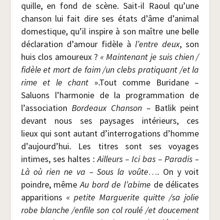
quille, en fond de scène. Sait-il Raoul qu’une
chan­son lui fait dire ses états d’âme d’animal
domes­tique, qu’il ins­pire à son maître une belle
décla­ra­tion d’amour fidèle à
l’entre deux
, son
huis clos amou­reux ?
« Main­te­nant je suis chien /​
fidèle et mort de faim /​un clebs pra­ti­quant /​et la
rime et le chant
».Tout comme Buri­dane –
Saluons l’harmonie de la pro­gram­ma­tion de
l’association
Bor­deaux Chan­son
– Bat­lik peint
devant nous ses pay­sages inté­rieurs, ces
lieux qui sont autant d’interrogations d’homme
d’aujourd’hui. Les titres sont ses voyages
intimes, ses haltes :
Ailleurs – Ici bas – Para­dis –
Là où rien ne va – Sous la voûte
…. On y voit
poindre, même
Au bord de l’abime
de déli­cates
appa­ri­tions
« petite Mar­gue­rite quitte /​sa jolie
robe blanche /​enfile son col rou­lé /​et dou­ce­ment