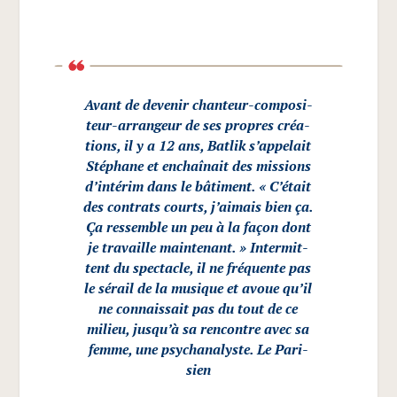
Avant de deve­nir chan­teur-com­po­si­
teur-arran­geur de ses propres créa­
tions, il y a 12 ans, Bat­lik s’appelait
Sté­phane et enchaî­nait des mis­sions
d’intérim dans le bâti­ment. « C’était
des contrats courts, j’aimais bien ça.
Ça res­semble un peu à la façon dont
je tra­vaille main­te­nant. » Inter­mit­
tent du spec­tacle, il ne fré­quente pas
le sérail de la musique et avoue qu’il
ne connais­sait pas du tout de ce
milieu, jusqu’à sa ren­contre avec sa
femme, une psy­cha­na­lyste.
Le Pari­
sien