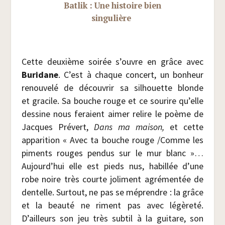
Bat­lik : Une his­toire bien
singulière
Cette deuxième soi­rée s’ouvre en grâce avec
Buri­dane
. C’est à chaque concert, un bon­heur
renou­ve­lé de décou­vrir sa sil­houette blonde
et gra­cile. Sa bouche rouge et ce sou­rire qu’elle
des­sine nous feraient aimer relire le poème de
Jacques Pré­vert,
Dans ma mai­son,
et cette
appa­ri­tion « Avec ta bouche rouge /​Comme les
piments rouges pen­dus sur le mur blanc »…
Aujourd’hui elle est pieds nus, habillée d’une
robe noire très courte joli­ment agré­men­tée de
den­telle. Sur­tout, ne pas se méprendre : la grâce
et la beau­té ne riment pas avec légè­re­té.
D’ailleurs son jeu très sub­til à la gui­tare, son