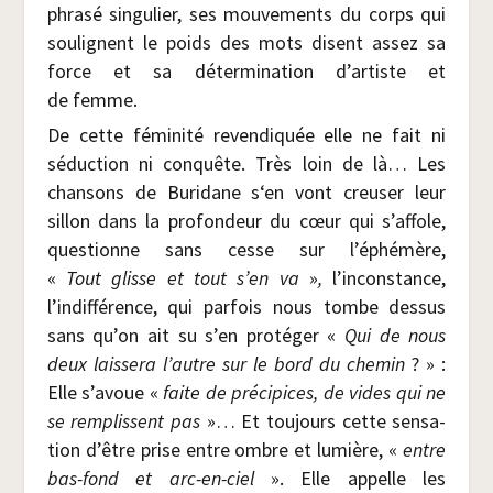
phra­sé sin­gu­lier, ses mou­ve­ments du corps qui
sou­lignent le poids des mots disent assez sa
force et sa déter­mi­na­tion d’artiste et
de femme.
De cette fémi­ni­té reven­di­quée elle ne fait ni
séduc­tion ni conquête. Très loin de là… Les
chan­sons de Buri­dane s‘en vont creu­ser leur
sillon dans la pro­fon­deur du cœur qui s’affole,
ques­tionne sans cesse sur l’éphémère,
«
Tout glisse et tout s’en va
»
,
l’inconstance,
l’indifférence, qui par­fois nous tombe des­sus
sans qu’on ait su s’en pro­té­ger «
Qui de nous
deux lais­se­ra l’autre sur le bord du che­min
? » :
Elle s’avoue «
faite de pré­ci­pices, de vides qui ne
se rem­plissent pas
»… Et tou­jours cette sen­sa­
tion d’être prise entre ombre et lumière, «
entre
bas-fond et arc-en-ciel
». Elle appelle les