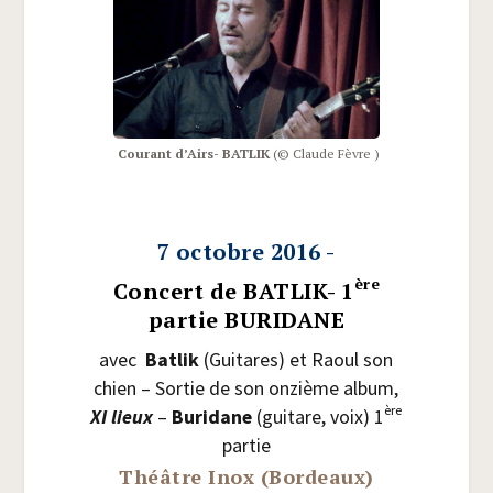
Cou­rant d’Airs- BATLIK
(© Claude Fèvre )
7 octobre 2016 -
ère
Concert de BATLIK- 1
partie BURIDANE
avec
Bat­lik
(Gui­tares) et Raoul son
chien – Sor­tie de son onzième album,
ère
XI lieux
–
Buri­dane
(gui­tare, voix) 1
partie
Théâtre Inox (Bordeaux)