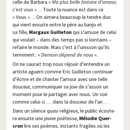
celle de Bar­ba­ra «
Ma plus belle his­toire d’amour,
c’est vous
»… Toute la nuance est dans ce
« Vous »… On aime­ra beau­coup le tendre duo
qui vient ensuite entre le père au ban­jo et
sa fille,
Mar­gaux Guille­ton
qui s’amuse de celui
qui vou­lait – dans des temps pas si loin­tains –
refaire le monde. Mais c’est à l’unisson qu’ils
ter­minent : «
Demain dépend de nous
».
On ne sau­rait trop nous réjouir d’entendre un
artiste aguer­ri comme Eric Guille­ton conti­nuer
d’écrire et de chan­ter l’amour avec une telle
dou­ceur, com­mu­ni­quer sa joie de s’assoir un
moment pour le par­ta­ger avec nous. Un soir
comme celui-ci … dans la dou­ceur de l’air…
Dans un silence qua­si reli­gieux, le public écou­te­
ra ensuite une jeune poé­tesse,
Mélo­die Quer­
cron
lire ses poèmes. Ins­tants fra­giles où les