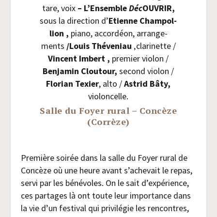
tare, voix
– L’Ensemble
Déc
OUVRIR,
sous la direc­tion d’
Etienne Cham­pol­
lion ,
pia­no, accor­déon, arran­ge­
ments
/​Louis Thé­ve­niau
‚cla­ri­nette /​
Vincent Imbert ,
pre­mier vio­lon /​
Ben­ja­min Clou­tour,
second vio­lon /​
Flo­rian Texier
, alto /​
Astrid Bâty,
vio­lon­celle.
Salle du Foyer rural – Concèze
(Corrèze)
Pre­mière soi­rée dans la salle du Foyer rural de
Concèze où une heure avant s’achevait le repas,
ser­vi par les béné­voles. On le sait d’expérience,
ces par­tages là ont toute leur impor­tance dans
la vie d’un fes­ti­val qui pri­vi­lé­gie les ren­contres,