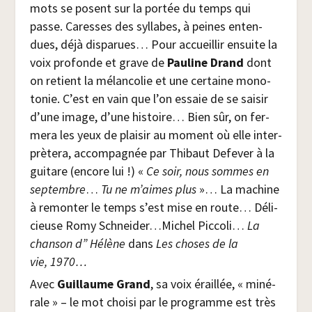
mots se posent sur la por­tée du temps qui
passe. Caresses des syl­labes, à peines enten­
dues, déjà dis­pa­rues… Pour accueillir ensuite la
voix pro­fonde et grave de
Pau­line Drand
dont
on retient la mélan­co­lie et une cer­taine mono­
to­nie. C’est en vain que l’on essaie de se sai­sir
d’une image, d’une his­toire… Bien sûr, on fer­
me­ra les yeux de plai­sir au moment où elle inter­
prè­te­ra, accom­pa­gnée par Thi­baut Defe­ver à la
gui­tare (encore lui !) «
Ce soir, nous sommes en
sep­tembre
…
Tu ne m’aimes plus
»… La machine
à remon­ter le temps s’est mise en route… Déli­
cieuse Romy Schneider…Michel Pic­co­li…
La
chan­son d” Hélène
dans
Les choses de la
vie, 1970…
Avec
Guillaume Grand
, sa voix éraillée, « miné­
rale » – le mot choi­si par le pro­gramme est très