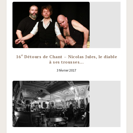
e
16
Détours de Chant – Nicolas Jules, le diable
à ses trousses…
3 février 2017