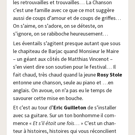
les retrou­vailles et trou­vailles… La Chan­son
c’est une famille avec ce que ce mot sug­gère
aus­si de coups d’amour et de coups de griffes…
On s’aime, on s’adore, on se déteste, on
s’ignore, on se rabi­boche heureusement…
Les éven­tails s’a­gitent presque autant que sous
le cha­pi­teau de Bar­jac quand Mon­sieur le Maire
– un géant aux côtés de Mat­thias Vin­ce­not –
s’en vient dire son sou­tien pour le fes­ti­val… Il
fait chaud, très chaud quand la jeune
Rosy Stole
entonne une chan­son, seule au pia­no et …en
anglais. On avoue, on n’a pas eu le temps de
savou­rer cette mise en bouche.
Et c’est au tour d’
Eric Guille­ton
de s’installer
avec sa gui­tare. Sur un ton bon­homme il com­
mence «
Et s’il était une fois
… » C’est un chan­
teur à his­toires, his­toires qui vous récon­ci­lient