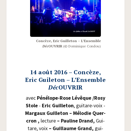
Concèze, Eric Guille­ton – L’Ensemble
Déc
OUVRIR
(© Domi­nique Condou)
14 août 2016 – Concèze,
Eric Guileton – L’Ensemble
Déc
OUVRIR
avec
Péné­lope-Rose Lévêque /​Rosy
Stole
-
Eric Guille­ton
, gui­tare-voix -
Mar­gaux Guille­ton – Mélo­die Quer­
cron ,
lec­ture
– Pau­line Drand,
Gui­
tare, voix
– Guillaume Grand,
gui­