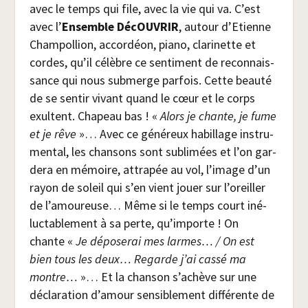
avec le temps qui file, avec la vie qui va. C’est
avec l’
Ensemble DécOU­VRIR
, autour d’Etienne
Cham­pol­lion, accor­déon, pia­no, cla­ri­nette et
cordes, qu’il célèbre ce sen­ti­ment de recon­nais­
sance qui nous sub­merge par­fois. Cette beau­té
de se sen­tir vivant quand le cœur et le corps
exultent. Cha­peau bas ! «
Alors je chante, je fume
et je rêve
»… Avec ce géné­reux habillage ins­tru­
men­tal, les chan­sons sont subli­mées et l’on gar­
de­ra en mémoire, attra­pée au vol, l’image d’un
rayon de soleil qui s’en vient jouer sur l’oreiller
de l’amoureuse… Même si le temps court iné­
luc­ta­ble­ment à sa perte, qu’importe ! On
chante «
Je dépo­se­rai mes larmes… / On est
bien tous les deux… Regarde j’ai cas­sé ma
montre…
»… Et la chan­son s’achève sur une
décla­ra­tion d’amour sen­si­ble­ment dif­fé­rente de