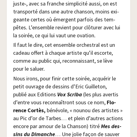
juste‑, avec sa franche sim­pli­ci­té aus­si, on est
trans­por­té dans une autre chan­son, moins exi­
geante certes où émergent par­fois des tem­
pêtes. L’ensemble revient pour clô­tu­rer avec lui
la soi­rée, ce qui lui vaut une ovation.
Il faut le dire, cet ensemble orches­tral est un
cadeau offert à chaque artiste qu’il escorte,
comme au public qui, recon­nais­sant, se lève
pour le saluer.
Nous irons, pour finir cette soi­rée, acqué­rir le
petit ouvrage de des­sins d’Eric Guille­ton,
publié aux Edi­tions
Vox Scri­ba
(les plus aver­tis
d’entre vous recon­naî­tront sous ce nom,
Flo­
rence Cor­tès,
béné­vole, « nou­nou des artistes »
au Pic d’or de Tarbes… et plein d’autres actions
encore par amour de la Chan­son) titré
Mes des­
sins du Dimanche
… Une jolie façon de sau­ver